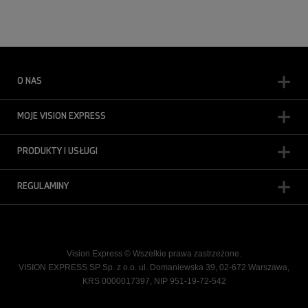
O NAS
MOJE VISION EXPRESS
PRODUKTY I USŁUGI
REGULAMINY
Vision Express © Wszelkie prawa zastrzeżone.
VISION EXPRESS SP Sp. z o.o. ul. Domaniewska 39, 02-672 Warszawa,
KRS 0000017397, NIP 951-19-72-542