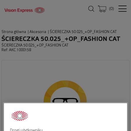
(
0
)
Strona główna
|
Akcesoria
|
ŚCIERECZKA 50.025_+OP_FASHION CAT
ŚCIERECZKA 50.025_+OP_FASHION CAT
ŚCIERECZKA 50.025_+OP_FASHION CAT
Ref: AKC.1000158
Drogi użytkowniku,