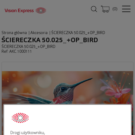
(
0
)
Strona główna
|
Akcesoria
|
ŚCIERECZKA 50.025_+OP_BIRD
ŚCIERECZKA 50.025_+OP_BIRD
ŚCIERECZKA 50.025_+OP_BIRD
Ref: AKC.1000111
Drogi użytkowniku,