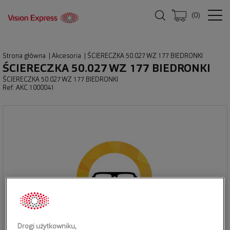
(
0
)
Strona główna
|
Akcesoria
|
ŚCIERECZKA 50.027 WZ 177 BIEDRONKI
ŚCIERECZKA 50.027 WZ 177 BIEDRONKI
ŚCIERECZKA 50.027 WZ 177 BIEDRONKI
Ref: AKC.1000041
Drogi użytkowniku,