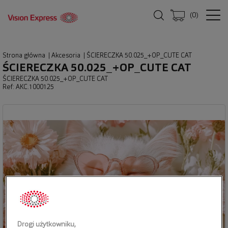
(
0
)
Strona główna
|
Akcesoria
|
ŚCIERECZKA 50.025_+OP_CUTE CAT
ŚCIERECZKA 50.025_+OP_CUTE CAT
ŚCIERECZKA 50.025_+OP_CUTE CAT
Ref: AKC.1000125
Drogi użytkowniku,