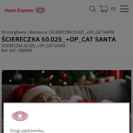
(
0
)
Strona główna
|
Akcesoria
|
ŚCIERECZKA 50.025_+OP_CAT SANTA
ŚCIERECZKA 50.025_+OP_CAT SANTA
ŚCIERECZKA 50.025_+OP_CAT SANTA
Ref: AKC.1000099
Drogi użytkowniku,