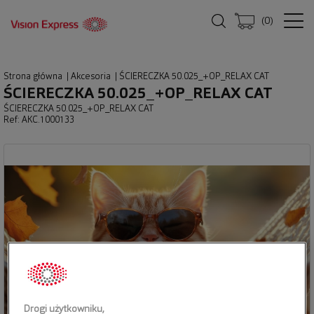
(
0
)
Strona główna
|
Akcesoria
|
ŚCIERECZKA 50.025_+OP_RELAX CAT
ŚCIERECZKA 50.025_+OP_RELAX CAT
ŚCIERECZKA 50.025_+OP_RELAX CAT
Ref: AKC.1000133
Drogi użytkowniku,