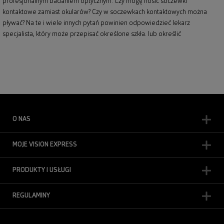
profesjonalnym badaniem optycznym. Czy mogę nosić soczewki
kontaktowe zamiast okularów? Czy w soczewkach kontaktowych można
pływać? Na te i wiele innych pytań powinien odpowiedzieć lekarz
specjalista, który może przepisać określone szkła. lub określić
O NAS
MOJE VISION EXPRESS
PRODUKTY I USŁUGI
REGULAMINY