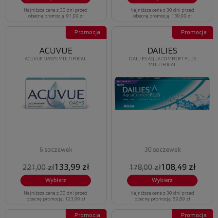
Najniższa cena z 30 dni przed
Najniższa cena z 30 dni przed
obecną promocją: 91,99 zł
obecną promocją: 139,99 zł
Promocja
Promocja
ACUVUE
DAILIES
ACUVUE OASYS MULTIFOCAL
DAILIES AQUA COMFORT PLUS
MULTIFOCAL
6 soczewek
30 soczewek
133,99 zł
108,49 zł
221,00 zł
178,00 zł
Wybierz
Wybierz
Najniższa cena z 30 dni przed
Najniższa cena z 30 dni przed
obecną promocją: 123,99 zł
obecną promocją: 89,89 zł
Promocja
Promocja