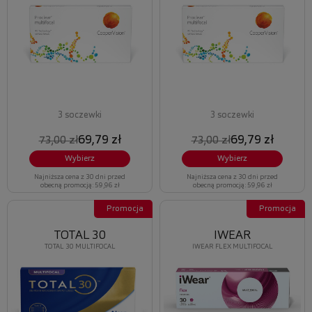
3 soczewki
3 soczewki
69,79 zł
69,79 zł
73,00 zł
73,00 zł
Wybierz
Wybierz
Najniższa cena z 30 dni przed
Najniższa cena z 30 dni przed
obecną promocją: 59,96 zł
obecną promocją: 59,96 zł
Promocja
Promocja
TOTAL 30
IWEAR
TOTAL 30 MULTIFOCAL
IWEAR FLEX MULTIFOCAL