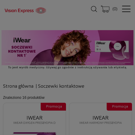
(
0
)
Strona główna
|
Soczewki kontaktowe
Znaleziono
16 produktów
Promocja
Promocja
IWEAR
IWEAR
IWEAR OXYGEN PRESBYOPIA D
IWEAR HARMONY PRESBYOPIA