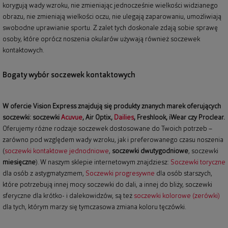
korygują wady wzroku, nie zmieniając jednocześnie wielkości widzianego
obrazu, nie zmieniają wielkości oczu, nie ulegają zaparowaniu, umożliwiają
swobodne uprawianie sportu. Z zalet tych doskonale zdają sobie sprawę
osoby, które oprócz noszenia okularów używają również soczewek
kontaktowych.
Bogaty wybór soczewek kontaktowych
W ofercie Vision Express znajdują się produkty znanych marek oferujących
soczewki: soczewki
Acuvue
, Air Optix,
Dailies
, Freshlook, iWear czy Proclear.
Oferujemy różne rodzaje soczewek dostosowane do Twoich potrzeb –
zarówno pod względem wady wzroku, jak i preferowanego czasu noszenia
(
soczewki kontaktowe jednodniowe
,
soczewki dwutygodniowe
, soczewki
miesięczne
). W naszym sklepie internetowym znajdziesz:
Soczewki toryczne
dla osób z astygmatyzmem,
Soczewki progresywne
dla osób starszych,
które potrzebują innej mocy soczewki do dali, a innej do bliży, soczewki
sferyczne dla krótko- i dalekowidzów, są też
soczewki kolorowe (zerówki)
dla tych, którym marzy się tymczasowa zmiana koloru tęczówki.