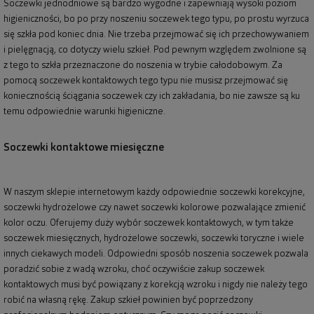
Soczewki jednodniowe są bardzo wygodne i zapewniają wysoki poziom
higieniczności, bo po przy noszeniu soczewek tego typu, po prostu wyrzuca
się szkła pod koniec dnia. Nie trzeba przejmować się ich przechowywaniem
i pielęgnacją, co dotyczy wielu szkieł. Pod pewnym względem zwolnione są
z tego to szkła przeznaczone do noszenia w trybie całodobowym. Za
pomocą soczewek kontaktowych tego typu nie musisz przejmować się
koniecznością ściągania soczewek czy ich zakładania, bo nie zawsze są ku
temu odpowiednie warunki higieniczne.
Soczewki kontaktowe miesięczne
W naszym sklepie internetowym każdy odpowiednie soczewki korekcyjne,
soczewki hydrożelowe czy nawet soczewki kolorowe pozwalające zmienić
kolor oczu. Oferujemy duży wybór soczewek kontaktowych, w tym także
soczewek miesięcznych, hydrożelowe soczewki, soczewki toryczne i wiele
innych ciekawych modeli. Odpowiedni sposób noszenia soczewek pozwala
poradzić sobie z wadą wzroku, choć oczywiście zakup soczewek
kontaktowych musi być powiązany z korekcją wzroku i nigdy nie należy tego
robić na własną rękę. Zakup szkieł powinien być poprzedzony