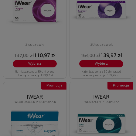
3 soczewki
30 soczewek
110,97 zł
139,97 zł
137,00 zł
164,00 zł
Wybierz
Wybierz
Najniższa cena z 30 dni przed
Najniższa cena z 30 dni przed
obecną promocją: 110,97 zł
obecną promocją: 139,97 zł
Promocja
Promocja
IWEAR
IWEAR
IWEAR OXYGEN PRESBYOPIA N
IWEAR ACTIV PRESBYOPIA