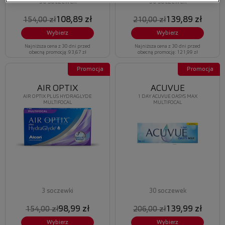
30 soczewek
30 soczewek
108,89 zł
139,89 zł
154,00 zł
210,00 zł
Wybierz
Wybierz
Najniższa cena z 30 dni przed
Najniższa cena z 30 dni przed
obecną promocją: 93,67 zł
obecną promocją: 121,99 zł
Promocja
Promocja
AIR OPTIX
ACUVUE
AIR OPTIX PLUS HYDRAGLYDE
1 DAY ACUVUE OASYS MAX
MULTIFOCAL
MULTIFOCAL
3 soczewki
30 soczewek
98,99 zł
139,99 zł
154,00 zł
206,00 zł
Wybierz
Wybierz