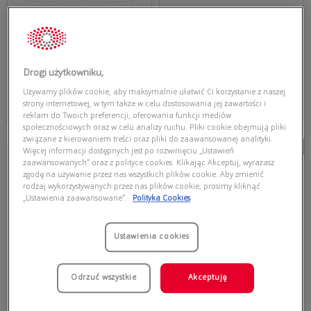
3 soczewki
30 soczewek
Drogi użytkowniku,
109,97 zł
116,97 zł
137,00 zł
144,00 zł
Używamy plików cookie, aby maksymalnie ułatwić Ci korzystanie z naszej
Wybierz
Wybierz
strony internetowej, w tym także w celu dostosowania jej zawartości i
Najniższa cena z 30 dni przed
Najniższa cena z 30 dni przed
reklam do Twoich preferencji, oferowania funkcji mediów
obecną promocją: 109,97 zł
obecną promocją: 116,97 zł
społecznościowych oraz w celu analizy ruchu. Pliki cookie obejmują pliki
związane z kierowaniem treści oraz pliki do zaawansowanej analityki.
Promocja
Promocja
Więcej informacji dostępnych jest po rozwinięciu „Ustawień
zaawansowanych” oraz z polityce cookies. Klikając Akceptuj, wyrażasz
ACUVUE
DAILIES
zgodę na używanie przez nas wszystkich plików cookie. Aby zmienić
1DAY ACUVUE MOIST MULTIFOCAL
DAILIES TOTAL 1 MULTIFOCAL
rodzaj wykorzystywanych przez nas plików cookie, prosimy kliknąć
„Ustawienia zaawansowane”.
Polityka Cookies
Ustawienia cookies
Odrzuć wszystkie
Akceptuję