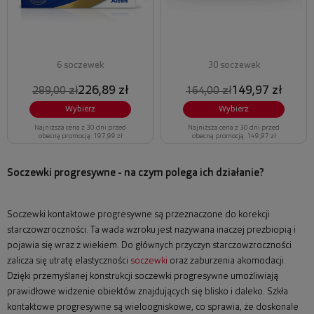
6 soczewek
30 soczewek
226,89 zł
149,97 zł
289,00 zł
164,00 zł
Wybierz
Wybierz
Najniższa cena z 30 dni przed
Najniższa cena z 30 dni przed
obecną promocją: 197,99 zł
obecną promocją: 149,97 zł
Soczewki progresywne - na czym polega ich działanie?
Soczewki kontaktowe progresywne są przeznaczone do korekcji
starczowzroczności. Ta wada wzroku jest nazywana inaczej prezbiopią i
pojawia się wraz z wiekiem. Do głównych przyczyn starczowzroczności
zalicza się utratę elastyczności
soczewki
oraz zaburzenia akomodacji.
Dzięki przemyślanej konstrukcji soczewki progresywne umożliwiają
prawidłowe widzenie obiektów znajdujących się blisko i daleko. Szkła
kontaktowe progresywne są wieloogniskowe, co sprawia, że doskonale