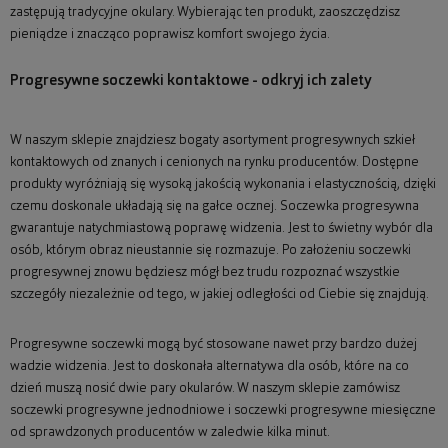
zastępują tradycyjne okulary. Wybierając ten produkt, zaoszczędzisz
pieniądze i znacząco poprawisz komfort swojego życia.
Progresywne soczewki kontaktowe - odkryj ich zalety
W naszym sklepie znajdziesz bogaty asortyment progresywnych szkieł
kontaktowych od znanych i cenionych na rynku producentów. Dostępne
produkty wyróżniają się wysoką jakością wykonania i elastycznością, dzięki
czemu doskonale układają się na gałce ocznej. Soczewka progresywna
gwarantuje natychmiastową poprawę widzenia. Jest to świetny wybór dla
osób, którym obraz nieustannie się rozmazuje. Po założeniu soczewki
progresywnej znowu będziesz mógł bez trudu rozpoznać wszystkie
szczegóły niezależnie od tego, w jakiej odległości od Ciebie się znajdują.
Progresywne soczewki mogą być stosowane nawet przy bardzo dużej
wadzie widzenia. Jest to doskonała alternatywa dla osób, które na co
dzień muszą nosić dwie pary okularów. W naszym sklepie zamówisz
soczewki progresywne jednodniowe i soczewki progresywne miesięczne
od sprawdzonych producentów w zaledwie kilka minut.