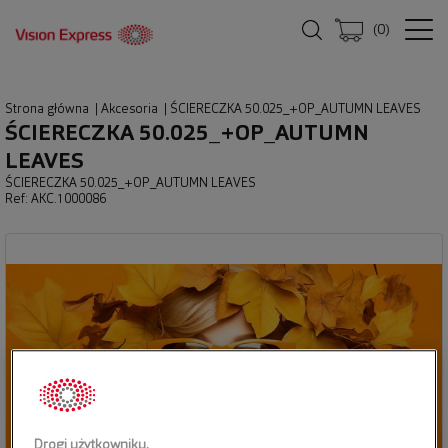
(
0
)
Strona główna
|
Akcesoria
|
ŚCIERECZKA 50.025_+OP_AUTUMN LEAVES
ŚCIERECZKA 50.025_+OP_AUTUMN
LEAVES
ŚCIERECZKA 50.025_+OP_AUTUMN LEAVES
Ref: AKC.1000086
Drogi użytkowniku,