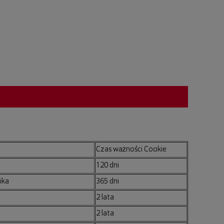
Czas ważności Cookie
120 dni
ika
365 dni
2 lata
2 lata