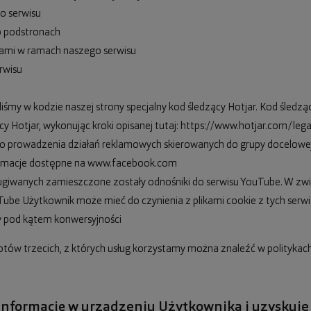
o serwisu
o podstronach
ami w ramach naszego serwisu
rwisu
śmy w kodzie naszej strony specjalny kod śledzący Hotjar. Kod śledzący
y Hotjar, wykonując kroki opisanej tutaj: https://www.hotjar.com/leg
prowadzenia działań reklamowych skierowanych do grupy docelowej,
nformacje dostępne na www.facebook.com
ugiwanych zamieszczone zostały odnośniki do serwisu YouTube. W zwi
e Użytkownik może mieć do czynienia z plikami cookie z tych serwi
ny pod kątem konwersyjności
ów trzecich, z których usług korzystamy można znaleźć w politykach
informację w urządzeniu Użytkownika i uzyskuje 