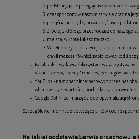
podstrony, jakie przeglądasz w ramach naszeg
czas spędzony w naszym serwisie oraz na jeg
przejścia pomiędzy poszczególnymi podstron
źródło, z którego przechodzisz do naszego se
miejsca, w które klikasz myszką
W celu korzystania z Hotjar, zaimplementowali
chwili możesz również zablokować kod śledząc
Facebook – wydawca/ekosystem wykorzystywany do 
Vision Express, Trendy Opticians) (szczegółowe i
YouTube - na stonach internetowych przez nas obsł
wbudowaną zawartością pochodzącą z serwisu YouTub
Google Optimize - narzędzie do optymalizacji stro
Szczegółowe informacje dotyczące plików cookies podmiot
Na jakiej podstawie Serwis przechowuje 