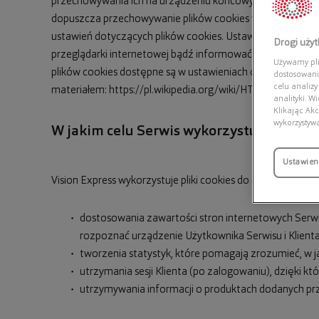
przechowywania ich na urządzeniu końcowym oraz unikaln
dopuszcza przechowywanie plików cookies w urządzeniu k
ustawień dotyczących plików cookies. Ustawienia te mogą
Drogi uży
przeglądarki internetowej bądź informować o ich każdora
Używamy plik
plików cookies dostępne są w ustawieniach oprogramowania 
dostosowani
celu analizy
materiałem:
https://pl.wikipedia.org/wiki/HTTP_cookie.
analityki. W
Klikając Akc
wykorzystyw
W jakim celu Serwis wykorzystuje pliki c
Ustawien
Vision Express wykorzystuje pliki cookies do następujących
dostosowania zawartości stron internetowych Serwisu
rozpoznać urządzenie Użytkownika Serwisu i Klient
tworzenia statystyk, które pomagają zrozumieć, w jak
utrzymania sesji Klienta (po zalogowaniu), dzięki kt
utrzymywania informacji o produktach dodanych prze