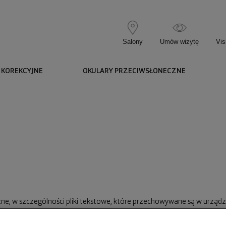
Salony
Umów wizytę
Vis
 KOREKCYJNE
OKULARY PRZECIWSŁONECZNE
yczne, w szczególności pliki tekstowe, które przechowywane są w urzą
rzystania ze stron internetowych Serwisu. Cookies zazwyczaj zawieraj