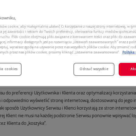
y numer. Oprogramowanie służące do przeglądania stron internetowyc
ońcowym Użytkownika i Klienta. W takim wypadku Użytkownicy Serwis
 zostać zmienione w szczególności w taki sposób, aby blokować auto
tkowniku,
zowym zamieszczeniu w urządzeniu Użytkownika Serwisu i Klienta. Sz
ów cookie, aby maksymalnie ułatwić Ci korzystanie z naszej strony internetowej, w tym
(przeglądarki internetowej). Jeżeli chcesz dowiedzieć się więcej o pl
a jej zawartości i reklam do Twoich preferencji, oferowania funkcji mediów społeczno
 ruchu. Pliki cookie obejmują pliki związane z kierowaniem treści oraz pliki do zaawa
ięcej informacji dostępnych jest po rozwinięciu „Ustawień zaawansowanych” oraz z polit
eptuj, wyrażasz zgodę na używanie przez nas wszystkich plików cookie. Aby zmienić rod
anych przez nas plików cookie, prosimy kliknąć „Ustawienia zaawansowane”.
Polityka
ookies?
ia cookies
Odrzuć wszystkie
Ak
 celów:
 do preferencji Użytkownika i Klienta oraz optymalizacji korzystania 
a i odpowiednio wyświetlić stronę internetową, dostosowaną do jego 
i sposób Użytkownicy Serwisu i Klienci korzystają ze stron internetow
órej Klient nie musi na każdej podstronie Serwisu ponownie wpisywać log
z Klienta do „koszyka”.