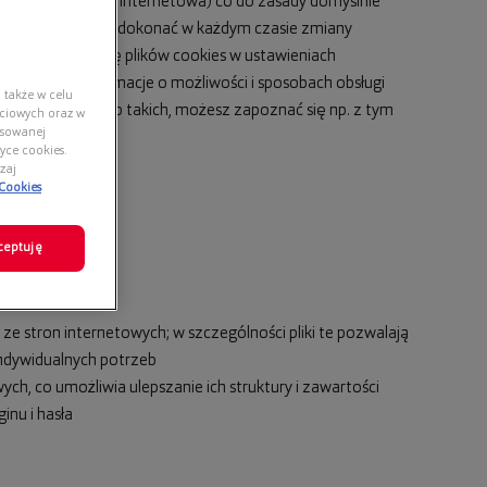
h (przeglądarka internetowa) co do zasady domyślnie
u i Klienci mogą dokonać w każdym czasie zmiany
matyczną obsługę plików cookies w ustawieniach
czegółowe informacje o możliwości i sposobach obsługi
 także w celu
ikach cookies jako takich, możesz zapoznać się np. z tym
ściowych oraz w
nsowanej
yce cookies.
zaj
 Cookies
ceptuję
ze stron internetowych; w szczególności pliki te pozwalają
indywidualnych potrzeb
ych, co umożliwia ulepszanie ich struktury i zawartości
inu i hasła