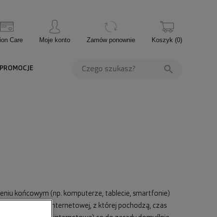
ion Care
Moje konto
Zamów ponownie
Koszyk
(
0
)
PROMOCJE
dzeniu końcowym (np. komputerze, tablecie, smartfonie)
ą nazwę strony internetowej, z której pochodzą, czas