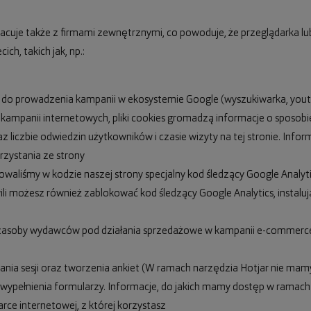
racuje także z firmami zewnętrznymi, co powoduje, że przeglądarka 
ch, takich jak, np.:
do prowadzenia kampanii w ekosystemie Google (wyszukiwarka, yout
kampanii internetowych, pliki cookies gromadzą informacje o sposobie
oraz liczbie odwiedzin użytkowników i czasie wizyty na tej stronie. Inf
rzystania ze strony
waliśmy w kodzie naszej strony specjalny kod śledzący Google Analytic
ili możesz również zablokować kod śledzący Google Analytics, instalu
je zasoby wydawców pod działania sprzedażowe w kampanii e-commerce.
ania sesji oraz tworzenia ankiet (W ramach narzędzia Hotjar nie mam
su wypełnienia formularzy. Informacje, do jakich mamy dostęp w ramach 
rce internetowej, z której korzystasz