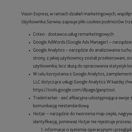
Vision Express, w ramach działań marketingowych, współp
Użytkownika Serwisu zapisuje pliki cookies podmiotów trzeci
Criteo - dostawca usług remarketingowych
Google AdWords (Google Ads Manager) – narzędzie 
Google Analytics – narzędzie do analizowania ruchu 
strony, z jakiej użytkownicy zostali przekierowani, 
użytkownika, lecz służą do opracowania statystyk ko
W celu korzystania z Google Analytics, zaimplemento
LLC dotyczące usługi Google Analytics. W każdej chw
https://tools.google.com/dlpage/gaoptout.
Tradetracker - sieć afiliacyjna udostępniająca swo
komunikację niestandardową
HotJar – narzędzie do tworzenia map ciepła, nagryw
identyfikację, ponieważ Hotjar nie rejestruje proce
informacje o systemie operacyjnym i przegląda