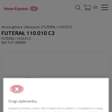
(
0
)
Strona główna
|
Akcesoria
|
FUTERAŁ 110.010 C3
FUTERAŁ 110.010 C3
FUTERAŁ 110.010 C3
Ref: FUT.1000091
Drogi użytkowniku,
Używamy plików cookie, aby maksymalnie ułatwić Ci korzystanie z naszej