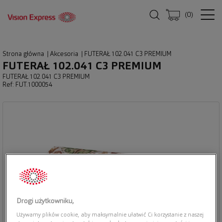
(
0
)
Strona główna
|
Akcesoria
|
FUTERAŁ 102.041 C3 PREMIUM
FUTERAŁ 102.041 C3 PREMIUM
FUTERAŁ 102.041 C3 PREMIUM
Ref: FUT.1000054
Drogi użytkowniku,
Używamy plików cookie, aby maksymalnie ułatwić Ci korzystanie z naszej