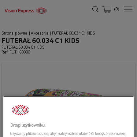
(
0
)
Strona główna
|
Akcesoria
|
FUTERAŁ 60.034 C1 KIDS
FUTERAŁ 60.034 C1 KIDS
FUTERAŁ 60.034 C1 KIDS
Ref: FUT.1000061
Drogi użytkowniku,
Używamy plików cookie, aby maksymalnie ułatwić Ci korzystanie z naszej