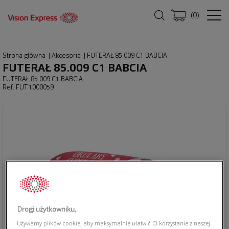
(
0
)
Strona główna
|
Akcesoria
|
FUTERAŁ 85.009 C1 BABCIA
FUTERAŁ 85.009 C1 BABCIA
FUTERAŁ 85.009 C1 BABCIA
Ref: FUT.1000059
Drogi użytkowniku,
Używamy plików cookie, aby maksymalnie ułatwić Ci korzystanie z naszej