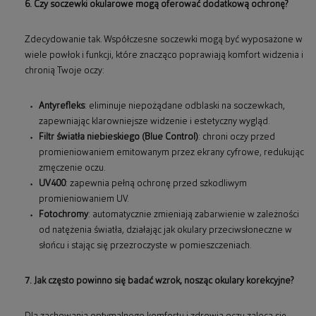
6. Czy soczewki okularowe mogą oferować dodatkową ochronę?
Zdecydowanie tak. Współczesne soczewki mogą być wyposażone w
wiele powłok i funkcji, które znacząco poprawiają komfort widzenia i
chronią Twoje oczy:
Antyrefleks
: eliminuje niepożądane odblaski na soczewkach,
zapewniając klarowniejsze widzenie i estetyczny wygląd.
Filtr światła niebieskiego (Blue Control)
: chroni oczy przed
promieniowaniem emitowanym przez ekrany cyfrowe, redukując
zmęczenie oczu.
UV400
: zapewnia pełną ochronę przed szkodliwym
promieniowaniem UV.
Fotochromy
: automatycznie zmieniają zabarwienie w zależności
od natężenia światła, działając jak okulary przeciwsłoneczne w
słońcu i stając się przezroczyste w pomieszczeniach.
7. Jak często powinno się badać wzrok, nosząc okulary korekcyjne?