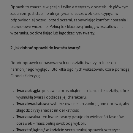
Oprawki to znacznie więcej niż tylko estetyczny dodatek. Ich głównym
zadaniem jest stabilne utrzymywanie soczewek korekcyjnych w
odpowiedniej pozycji przed oczami, zapewniając komfort noszenia i
prawidłowe widzenie. Pełnią też kluczową funkcję w kształtowaniu
wizerunku, podkreślając lub łagodząc rysy twarzy.
2. Jak dobrać oprawki do kształtu twarzy?
Dobór oprawek dopasowanych do kształtu twarzy to klucz do
harmonijnego wyglądu. Oto kilka ogólnych wskazówek, które pomogą
Ci podjąć decyzję:
Twarz okrągła
: postaw na prostokątne lub kanciaste kształty, które
wysmuklą twarz i dodadzą jej charakteru.
Twarz kwadratowa
: wybierz owalne lub zaokrąglone oprawki, aby
złagodzić rysy i nadać im delikatności.
Twarz owalna
: ten kształt twarzy pasuje do większości fasonów
oprawek – masz pełną swobodę wyboru.
Twarz trójkątna / w kształcie serca
: szukaj oprawek szerszych u