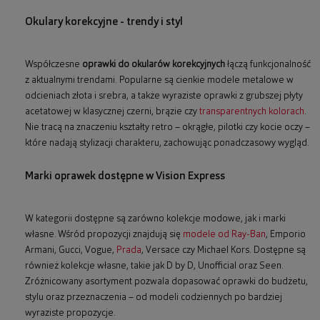
Okulary korekcyjne - trendy i styl
Współczesne
oprawki do okularów korekcyjnych
łączą funkcjonalność
z aktualnymi trendami. Popularne są cienkie modele metalowe w
odcieniach złota i srebra, a także wyraziste oprawki z grubszej płyty
acetatowej w klasycznej czerni, brązie czy
transparentnych kolorach
.
Nie tracą na znaczeniu kształty retro – okrągłe, pilotki czy kocie oczy –
które nadają stylizacji charakteru, zachowując ponadczasowy wygląd.
Marki oprawek dostępne w Vision Express
W kategorii dostępne są zarówno kolekcje modowe, jak i marki
własne. Wśród propozycji znajdują się
modele od Ray-Ban
, Emporio
Armani, Gucci, Vogue,
Prada
, Versace czy Michael Kors. Dostępne są
również kolekcje własne, takie jak D by D, Unofficial oraz Seen.
Zróżnicowany asortyment pozwala dopasować oprawki do budżetu,
stylu oraz przeznaczenia – od modeli codziennych po bardziej
wyraziste propozycje.