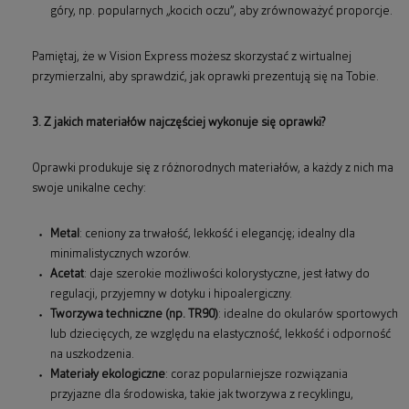
góry, np. popularnych „kocich oczu”, aby zrównoważyć proporcje.
Pamiętaj, że w Vision Express możesz skorzystać z wirtualnej
przymierzalni, aby sprawdzić, jak oprawki prezentują się na Tobie.
3. Z jakich materiałów najczęściej wykonuje się oprawki?
Oprawki produkuje się z różnorodnych materiałów, a każdy z nich ma
swoje unikalne cechy:
Metal
: ceniony za trwałość, lekkość i elegancję; idealny dla
minimalistycznych wzorów.
Acetat
: daje szerokie możliwości kolorystyczne, jest łatwy do
regulacji, przyjemny w dotyku i hipoalergiczny.
Tworzywa techniczne (np. TR90)
: idealne do okularów sportowych
lub dziecięcych, ze względu na elastyczność, lekkość i odporność
na uszkodzenia.
Materiały ekologiczne
: coraz popularniejsze rozwiązania
przyjazne dla środowiska, takie jak tworzywa z recyklingu,