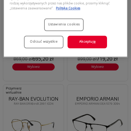
MARSAILLE
VERSACE POP CHIC
rodzaj wykorzystywanych przez nas plików cookie, prosimy kliknąć
MICHAEL KORS 0MK3064B 1014
VERSACE 0VE1271 1433
„Ustawienia zaawansowane”.
Polityka Cookies
Ustawienia cookies
Odrzuć wszystkie
Akceptuję
Oferta ważna tylko przy
Oferta ważna tylko przy
zakupie opraw i soczewek
zakupie opraw i soczewek
korekcyjnych
korekcyjnych
695,20 zł
719,20 zł
869,00 zł
899,00 zł
Wybierz
Wybierz
Przymierz
wirtualnie
RAY-BAN EVOLUTION
EMPORIO ARMANI
RAY-BAN 0RX6448 2991 ICON
EMPORIO ARMANI 0EA1079 3094