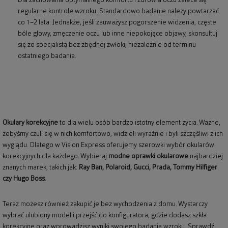
Dla zachowania optymalnego komfortu i zdrowia oczu zaleca się
regularne kontrole wzroku. Standardowo badanie należy powtarzać
co 1–2 lata. Jednakże, jeśli zauważysz pogorszenie widzenia, częste
bóle głowy, zmęczenie oczu lub inne niepokojące objawy, skonsultuj
się ze specjalistą bez zbędnej zwłoki, niezależnie od terminu
ostatniego badania.
Okulary korekcyjne
to dla wielu osób bardzo istotny element życia. Ważne,
żebyśmy czuli się w nich komfortowo, widzieli wyraźnie i byli szczęśliwi z ich
wyglądu. Dlatego w Vision Express oferujemy szerowki wybór okularów
korekcyjnych dla każdego. Wybieraj
modne oprawki okularowe
najbardziej
znanych marek, takich jak:
Ray Ban
,
Polaroid
, Gucci, Prada, Tommy Hilfiger
czy Hugo Boss.
Teraz możesz również zakupić je bez wychodzenia z domu. Wystarczy
wybrać ulubiony model i przejść do konfiguratora, gdzie dodasz szkła
korekcyjne oraz wprowadzisz wyniki swojego badania wzroku. Sprawdź