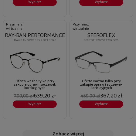
Wybierz
Wybierz
Przymierz
Przymierz
wirtualnie
wirtualnie
RAY-BAN PERFORMANCE
SFEROFLEX
RAY-BAN 0RX6355 2503 PERF
SFEROFLEX 0SF2289 525
Oferta ważna tylko przy
Oferta ważna tylko przy
zakupie opraw i soczewek
zakupie opraw i soczewek
korekcyjnych
korekcyjnych
639,20 zł
367,20 zł
799,00 zł
459,00 zł
Wybierz
Wybierz
zobacz więcej