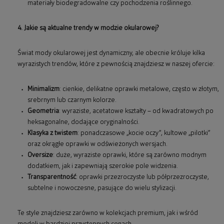
materiały biodegradowalne czy pochodzenia roślinnego.
4. Jakie są aktualne trendy w modzie okularowej?
Świat mody okularowej jest dynamiczny, ale obecnie króluje kilka
wyrazistych trendów, które z pewnością znajdziesz w naszej ofercie:
Minimalizm
: cienkie, delikatne oprawki metalowe, często w złotym,
srebrnym lub czarnym kolorze.
Geometria
: wyraziste, acetatowe kształty – od kwadratowych po
heksagonalne, dodające oryginalności.
Klasyka z twistem
: ponadczasowe „kocie oczy”, kultowe „pilotki”
oraz okrągłe oprawki w odświeżonych wersjach.
Oversize
: duże, wyraziste oprawki, które są zarówno modnym
dodatkiem, jak i zapewniają szerokie pole widzenia.
Transparentność
: oprawki przezroczyste lub półprzezroczyste,
subtelne i nowoczesne, pasujące do wielu stylizacji.
Te style znajdziesz zarówno w kolekcjach premium, jak i wśród