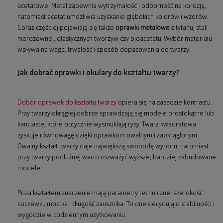
acetatowe. Metal zapewnia wytrzymałość i odporność na korozję,
natomiast acetat umożliwia uzyskanie głębokich kolorów i wzorów.
Coraz częściej pojawiają się także
oprawki metalowe
z tytanu, stali
nierdzewnej, elastycznych tworzyw czy bioacetatu. Wybór materiału
wpływa na wagę, trwałość i sposób dopasowania do twarzy.
Jak dobrać oprawki i okulary do kształtu twarzy?
Dobór oprawek do kształtu twarzy
opiera się na zasadzie kontrastu.
Przy twarzy okrągłej dobrze sprawdzają się modele prostokątne lub
kanciaste, które optycznie wysmuklają rysy. Twarz kwadratowa
zyskuje równowagę dzięki oprawkom owalnym i zaokrąglonym.
Owalny kształt twarzy daje największą swobodę wyboru, natomiast
przy twarzy podłużnej warto rozważyć wyższe, bardziej zabudowane
modele.
Poza kształtem znaczenie mają parametry techniczne: szerokość
soczewki, mostka i długość zausznika. To one decydują o stabilności i
wygodzie w codziennym użytkowaniu.