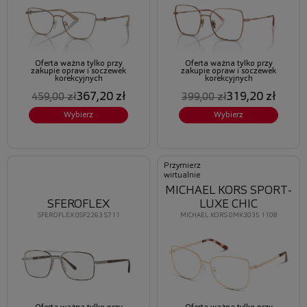
Oferta ważna tylko przy
Oferta ważna tylko przy
zakupie opraw i soczewek
zakupie opraw i soczewek
korekcyjnych
korekcyjnych
367,20 zł
319,20 zł
459,00 zł
399,00 zł
Wybierz
Wybierz
Przymierz
wirtualnie
MICHAEL KORS SPORT-
SFEROFLEX
LUXE CHIC
SFEROFLEX 0SF2263 S711
MICHAEL KORS 0MK3035 1108