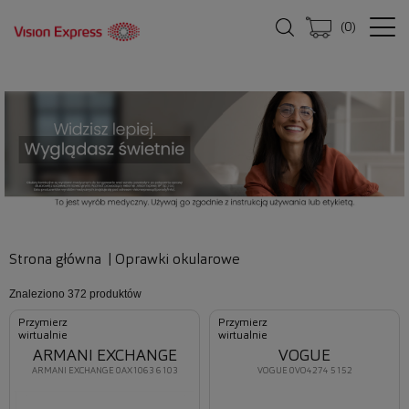
(
0
)
Strona główna
|
Oprawki okularowe
Znaleziono
372 produktów
Przymierz
Przymierz
wirtualnie
wirtualnie
ARMANI EXCHANGE
VOGUE
ARMANI EXCHANGE 0AX1063 6103
VOGUE 0VO4274 5152