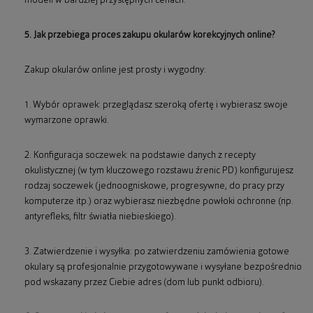
modeli w bardziej przystępnych cenach.
5. Jak przebiega proces zakupu okularów korekcyjnych online?
Zakup okularów online jest prosty i wygodny:
1. Wybór oprawek: przeglądasz szeroką ofertę i wybierasz swoje
wymarzone oprawki.
2. Konfiguracja soczewek: na podstawie danych z recepty
okulistycznej (w tym kluczowego rozstawu źrenic PD) konfigurujesz
rodzaj soczewek (jednoogniskowe, progresywne, do pracy przy
komputerze itp.) oraz wybierasz niezbędne powłoki ochronne (np.
antyrefleks, filtr światła niebieskiego).
3. Zatwierdzenie i wysyłka: po zatwierdzeniu zamówienia gotowe
okulary są profesjonalnie przygotowywane i wysyłane bezpośrednio
pod wskazany przez Ciebie adres (dom lub punkt odbioru).