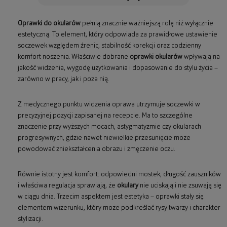
Oprawki do okularów
pełnią znacznie ważniejszą rolę niż wyłącznie
estetyczną. To element, który odpowiada za prawidłowe ustawienie
soczewek względem źrenic, stabilność korekcji oraz codzienny
komfort noszenia. Właściwie dobrane
oprawki okularów
wpływają na
jakość widzenia, wygodę użytkowania i dopasowanie do stylu życia –
zarówno w pracy, jak i poza nią.
Z medycznego punktu widzenia oprawa utrzymuje soczewki w
precyzyjnej pozycji zapisanej na recepcie. Ma to szczególne
znaczenie przy wyższych mocach, astygmatyzmie czy okularach
progresywnych, gdzie nawet niewielkie przesunięcie może
powodować zniekształcenia obrazu i zmęczenie oczu.
Równie istotny jest komfort: odpowiedni mostek, długość zauszników
i właściwa regulacja sprawiają, że
okulary
nie uciskają i nie zsuwają się
w ciągu dnia. Trzecim aspektem jest estetyka – oprawki stały się
elementem wizerunku, który może podkreślać rysy twarzy i charakter
stylizacji.