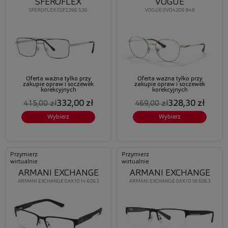
SFEROFLEX
VOGUE
SFEROFLEX 0SF2296 526
VOGUE 0VO4209 848
Oferta ważna tylko przy
Oferta ważna tylko przy
zakupie opraw i soczewek
zakupie opraw i soczewek
korekcyjnych
korekcyjnych
332,00 zł
328,30 zł
415,00 zł
469,00 zł
Wybierz
Wybierz
Przymierz
Przymierz
wirtualnie
wirtualnie
ARMANI EXCHANGE
ARMANI EXCHANGE
ARMANI EXCHANGE 0AX1014 6063
ARMANI EXCHANGE 0AX1018 6063