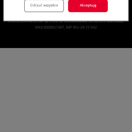
Odrzuć wszystkie
Akceptuję
Vision Express © Wszelkie prawa zastrzeżone.
VISION EXPRESS SP Sp. z o.o. ul. Domaniewska 39, 02-672 Warszawa,
KRS 0000017397, NIP 951-19-72-542