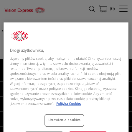
(
0
)
Strona główna
|
Oprawki okularowe
|
SFEROFLEX 0SF2152 268
Drogi użytkowniku,
Używamy plików cookie, aby maksymalnie ułatwić Ci korzystanie z naszej
strony internetowej, w tym także w celu dostosowania jej zawartości i
reklam do Twoich preferencji, oferowania funkcji mediów
O NAS
społecznościowych oraz w celu analizy ruchu. Pliki cookie obejmują pliki
związane z kierowaniem treści oraz pliki do zaawansowanej analityki.
Więcej informacji dostępnych jest po rozwinięciu „Ustawień
MOJE VISION EXPRESS
zaawansowanych” oraz z polityce cookies. Klikając Akceptuj, wyrażasz
zgodę na używanie przez nas wszystkich plików cookie. Aby zmienić
rodzaj wykorzystywanych przez nas plików cookie, prosimy kliknąć
PRODUKTY I USŁUGI
„Ustawienia zaawansowane”.
Polityka Cookies
REGULAMINY
Ustawienia cookies