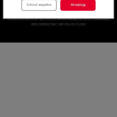
Odrzuć wszystkie
Akceptuję
Vision Express © Wszelkie prawa zastrzeżone.
VISION EXPRESS SP Sp. z o.o. ul. Domaniewska 39, 02-672 Warszawa,
KRS 0000017397, NIP 951-19-72-542