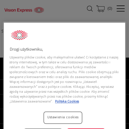
(
0
)
Strona główna
|
Oprawki okularowe
|
SFEROFLEX 0SF2289 525
Drogi użytkowniku,
Używamy plików cookie, aby maksymalnie ułatwić Ci korzystanie z naszej
strony internetowej, w tym także w celu dostosowania jej zawartości i
reklam do Twoich preferencji, oferowania funkcji mediów
O NAS
społecznościowych oraz w celu analizy ruchu. Pliki cookie obejmują pliki
związane z kierowaniem treści oraz pliki do zaawansowanej analityki.
Więcej informacji dostępnych jest po rozwinięciu „Ustawień
MOJE VISION EXPRESS
zaawansowanych” oraz z polityce cookies. Klikając Akceptuj, wyrażasz
zgodę na używanie przez nas wszystkich plików cookie. Aby zmienić
rodzaj wykorzystywanych przez nas plików cookie, prosimy kliknąć
PRODUKTY I USŁUGI
„Ustawienia zaawansowane”.
Polityka Cookies
REGULAMINY
Ustawienia cookies