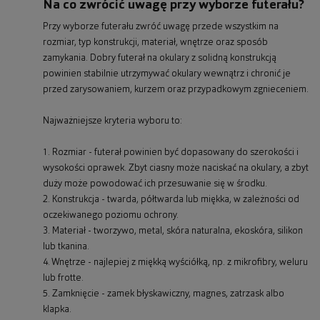
Na co zwrócić uwagę przy wyborze futerału?
Przy wyborze futerału zwróć uwagę przede wszystkim na
rozmiar, typ konstrukcji, materiał, wnętrze oraz sposób
zamykania. Dobry futerał na okulary z solidną konstrukcją
powinien stabilnie utrzymywać okulary wewnątrz i chronić je
przed zarysowaniem, kurzem oraz przypadkowym zgnieceniem.
Najważniejsze kryteria wyboru to:
1. Rozmiar - futerał powinien być dopasowany do szerokości i
wysokości oprawek. Zbyt ciasny może naciskać na okulary, a zbyt
duży może powodować ich przesuwanie się w środku.
2. Konstrukcja - twarda, półtwarda lub miękka, w zależności od
oczekiwanego poziomu ochrony.
3. Materiał - tworzywo, metal, skóra naturalna, ekoskóra, silikon
lub tkanina.
4. Wnętrze - najlepiej z miękką wyściółką, np. z mikrofibry, weluru
lub frotte.
5. Zamknięcie - zamek błyskawiczny, magnes, zatrzask albo
klapka.