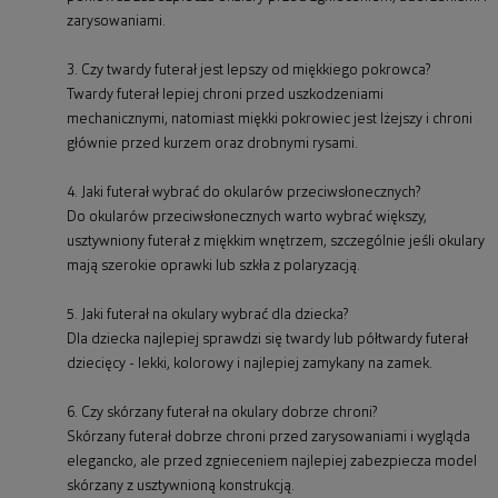
zarysowaniami.
3. Czy twardy futerał jest lepszy od miękkiego pokrowca?
Twardy futerał lepiej chroni przed uszkodzeniami
mechanicznymi, natomiast miękki pokrowiec jest lżejszy i chroni
głównie przed kurzem oraz drobnymi rysami.
4. Jaki futerał wybrać do okularów przeciwsłonecznych?
Do okularów przeciwsłonecznych warto wybrać większy,
usztywniony futerał z miękkim wnętrzem, szczególnie jeśli okulary
mają szerokie oprawki lub szkła z polaryzacją.
5. Jaki futerał na okulary wybrać dla dziecka?
Dla dziecka najlepiej sprawdzi się twardy lub półtwardy futerał
dziecięcy - lekki, kolorowy i najlepiej zamykany na zamek.
6. Czy skórzany futerał na okulary dobrze chroni?
Skórzany futerał dobrze chroni przed zarysowaniami i wygląda
elegancko, ale przed zgnieceniem najlepiej zabezpiecza model
skórzany z usztywnioną konstrukcją.