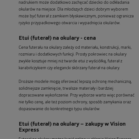
nadrukiem może dodatkowo zachęcać dziecko do odkładania
okularów na miejsce. Dla młodszych dzieci dobrym wyborem
może być futerał z zamkiem błyskawicznym, ponieważ ogranicza
ryzyko przypadkowego otwarcia i wypadnięcia okularów.
Etui (futerał) na okulary - cena
Cena futerału na okulary zależy od materiału, konstrukcji, marki,
rozmiaru i dodatkowych funkcji. Prosty pokrowiec na okulary
zwykle kosztuje mniej niż twarde etui z wyściółką, futerał z
karabińczykiem czy elegancki skórzany futerał na okulary.
Droższe modele mogą oferować lepszą ochronę mechaniczną,
solidniejsze zamknięcie, trwalsze materiały i bardziej
dopracowane wykończenie. Przy wyborze warto więc porównać
nie tylko cenę, ale też poziom ochrony, sposób zamykania oraz
dopasowanie do konkretnego typu okularów.
Etui (futerał) na okulary – zakupy w Vision
Express