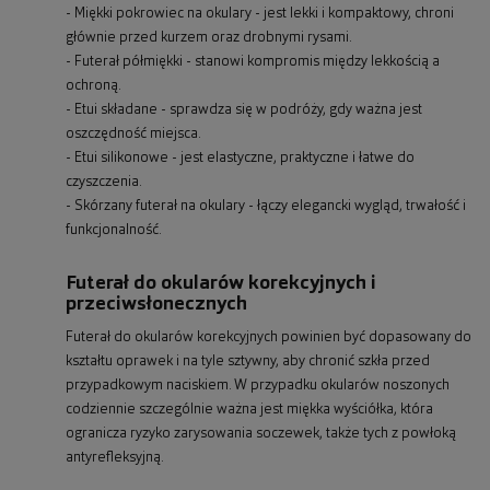
- Miękki pokrowiec na okulary - jest lekki i kompaktowy, chroni
głównie przed kurzem oraz drobnymi rysami.
- Futerał półmiękki - stanowi kompromis między lekkością a
ochroną.
- Etui składane - sprawdza się w podróży, gdy ważna jest
oszczędność miejsca.
- Etui silikonowe - jest elastyczne, praktyczne i łatwe do
czyszczenia.
- Skórzany futerał na okulary - łączy elegancki wygląd, trwałość i
funkcjonalność.
Futerał do okularów korekcyjnych i
przeciwsłonecznych
Futerał do okularów korekcyjnych powinien być dopasowany do
kształtu oprawek i na tyle sztywny, aby chronić szkła przed
przypadkowym naciskiem. W przypadku okularów noszonych
codziennie szczególnie ważna jest miękka wyściółka, która
ogranicza ryzyko zarysowania soczewek, także tych z powłoką
antyrefleksyjną.