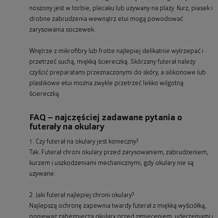
noszony jest w torbie, plecaku lub używany na plaży. Kurz, piasek i
drobne zabrudzenia wewnątrz etui mogą powodować
zarysowania soczewek.
Wnętrze z mikrofibry lub frotte najlepiej delikatnie wytrzepać i
przetrzeć suchą, miękką ściereczką. Skórzany futerał należy
czyścić preparatami przeznaczonymi do skóry, a silikonowe lub
plastikowe etui można zwykle przetrzeć lekko wilgotną
ściereczką.
FAQ – najczęściej zadawane pytania o
futerały na okulary
1. Czy futerał na okulary jest konieczny?
Tak. Futerał chroni okulary przed zarysowaniem, zabrudzeniem,
kurzem i uszkodzeniami mechanicznymi, gdy okulary nie są
używane.
2. Jaki futerał najlepiej chroni okulary?
Najlepszą ochronę zapewnia twardy futerał z miękką wyściółką,
ponieważ zabezpiecza okulary przed zgnieceniem, uderzeniami i