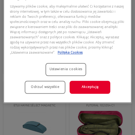
Używamy plików cookie, aby maksymalnie ułatwić Ci korzystanie z naszej
strony internetowej, w tym także w celu dostosowania jej zawartości i
reklam do Twoich preferencji, oferowania funkcji mediów
społecznościowych oraz w celu analizy ruchu. Pliki cookie obejmują pliki
związane z kierowaniem treści oraz pliki do zaawansowanej analityki.
Więcej informacji dostępnych jest po rozwinięciu „Ustawień
zaawansowanych” oraz z polityce cookies. Klikając Akceptuj, wyrażasz
zgodę na używanie przez nas wszystkich plików cookie. Aby zmienić
rodzaj wykorzystywanych przez nas plików cookie, prosimy kliknąć
69,00 zł
29,00 zł
„Ustawienia zaawansowane”.
Polityka Cookies
Ustawienia cookies
Odrzuć wszystkie
Akceptuję
ETUI HAYNE SÉLECT
MAGNETIC
FUTERAŁ 102.054 C1
ETUI HAYNE SÉLECT MAGNETIC
FUTERAŁ 102.054 C1