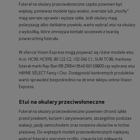
Futerał na okulary przeciwsłoneczne często powinien być
większy, ponieważ modele typu aviator, oversize lub „muchy”
mają szersze oprawki i wyższe szkła. Jeśli okulary mają
polaryzację albo delikatne powłoki, warto wybrać etui na okulary
z wyściółką, które zmniejsza kontakt soczewek z twardą
powierzchnią futerału.
W ofercie Vision Express mogą pojawiać się różne modele etui,
m.in. HC99, HC97B, 80.122 C2, 102.045 C1, SUN TC98, markowy
futerał marki Ray-Ban RB ZRB419540 601S8800 czy wybrane etui
HAYNE SÉLECT Fancy i Chic. Dostępność konkretnych produktów
warto sprawdzić bezpośrednio na stronie sklepu online Vision
Express.
Etui na okulary przeciwsłoneczne
Futerał na okulary przeciwsłoneczne powinien chronić szkła
przed piaskiem, kurzem i zarysowaniami, szczególnie podczas
wakacji, jazdy samochodem oraz noszenia okularów w torbie
plażowej. Do większych modeli przeciwsłonecznych najlepiej
wybrać futerał o szerszym profilu, z twardą lub półtwardą