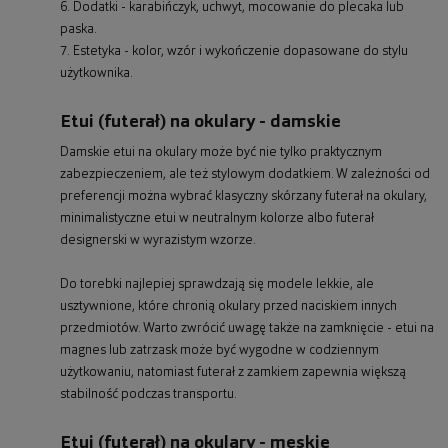
6. Dodatki - karabińczyk, uchwyt, mocowanie do plecaka lub
paska.
7. Estetyka - kolor, wzór i wykończenie dopasowane do stylu
użytkownika.
Etui (futerał) na okulary - damskie
Damskie etui na okulary może być nie tylko praktycznym
zabezpieczeniem, ale też stylowym dodatkiem. W zależności od
preferencji można wybrać klasyczny skórzany futerał na okulary,
minimalistyczne etui w neutralnym kolorze albo futerał
designerski w wyrazistym wzorze.
Do torebki najlepiej sprawdzają się modele lekkie, ale
usztywnione, które chronią okulary przed naciskiem innych
przedmiotów. Warto zwrócić uwagę także na zamknięcie - etui na
magnes lub zatrzask może być wygodne w codziennym
użytkowaniu, natomiast futerał z zamkiem zapewnia większą
stabilność podczas transportu.
Etui (futerał) na okulary - męskie