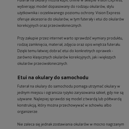
Futerał na okulary można kupić online w sklepie Vision Express,
wybierając model dopasowany do rodzaju okularów, stylu
użytkownika i oczekiwanego poziomu ochrony. Vision Express
oferuje akcesoria do okularów, w tym futerały i etui do okularów
korekcyjnych oraz przeciwsłonecznych.
Przy zakupie przez internet warto sprawdzić wymiary produktu,
rodzaj zamknięcia, materiał, zdjęcia oraz opis wnętrza futerału.
Dzięki temu łatwiej dobrać etui do konkretnych oprawek -
zarówno klasycznych okularów korekcyjnych, jak i większych
okularów przeciwsłonecznych.
Etui na okulary do samochodu
Futerał na okulary do samochodu pomaga utrzymać okulary w
jednym miejscu i ogranicza ryzyko zarysowania szkieł, gdy nie są
używane. Najlepiej sprawdzi się model z twardą lub półtwardą
konstrukcją, który można przechowywać w schowku albo
organizerze.
Nie zaleca się jednak zostawiania okularów w mocno nagrzanym