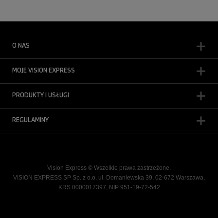
O NAS
MOJE VISION EXPRESS
PRODUKTY I USŁUGI
REGULAMINY
Vision Express © Wszelkie prawa zastrzeżone.
VISION EXPRESS SP Sp. z o.o. ul. Domaniewska 39, 02-672 Warszawa,
KRS 0000017397, NIP 951-19-72-542