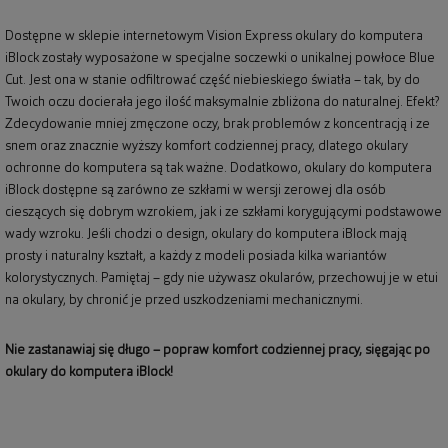
Dostępne w sklepie internetowym Vision Express okulary do komputera
iBlock zostały wyposażone w specjalne soczewki o unikalnej powłoce Blue
Cut. Jest ona w stanie odfiltrować część niebieskiego światła – tak, by do
Twoich oczu docierała jego ilość maksymalnie zbliżona do naturalnej. Efekt?
Zdecydowanie mniej zmęczone oczy, brak problemów z koncentracją i ze
snem oraz znacznie wyższy komfort codziennej pracy, dlatego okulary
ochronne do komputera są tak ważne. Dodatkowo, okulary do komputera
iBlock dostępne są zarówno ze szkłami w wersji zerowej dla osób
cieszących się dobrym wzrokiem, jak i ze szkłami korygującymi podstawowe
wady wzroku. Jeśli chodzi o design, okulary do komputera iBlock mają
prosty i naturalny kształt, a każdy z modeli posiada kilka wariantów
kolorystycznych. Pamiętaj – gdy nie używasz okularów, przechowuj je w etui
na okulary, by chronić je przed uszkodzeniami mechanicznymi.
Nie zastanawiaj się długo – popraw komfort codziennej pracy, sięgając po
okulary do komputera iBlock!