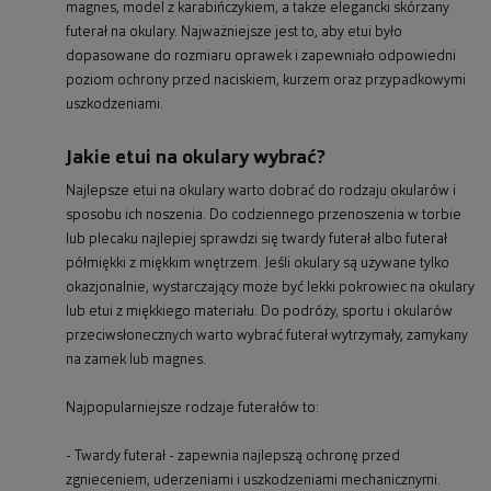
magnes, model z karabińczykiem, a także elegancki skórzany
futerał na okulary. Najważniejsze jest to, aby etui było
dopasowane do rozmiaru oprawek i zapewniało odpowiedni
poziom ochrony przed naciskiem, kurzem oraz przypadkowymi
uszkodzeniami.
Jakie etui na okulary wybrać?
Najlepsze etui na okulary warto dobrać do rodzaju okularów i
sposobu ich noszenia. Do codziennego przenoszenia w torbie
lub plecaku najlepiej sprawdzi się twardy futerał albo futerał
półmiękki z miękkim wnętrzem. Jeśli okulary są używane tylko
okazjonalnie, wystarczający może być lekki pokrowiec na okulary
lub etui z miękkiego materiału. Do podróży, sportu i okularów
przeciwsłonecznych warto wybrać futerał wytrzymały, zamykany
na zamek lub magnes.
Najpopularniejsze rodzaje futerałów to:
- Twardy futerał - zapewnia najlepszą ochronę przed
zgnieceniem, uderzeniami i uszkodzeniami mechanicznymi.