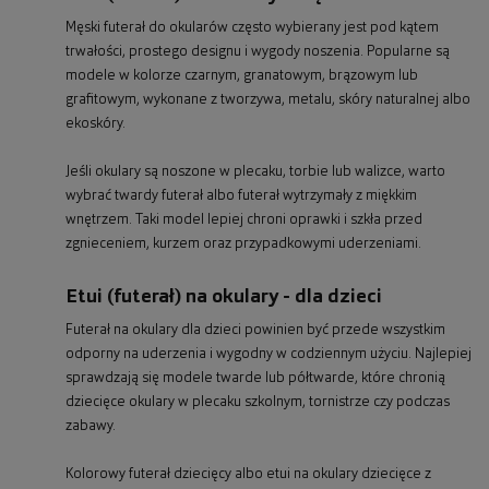
Męski futerał do okularów często wybierany jest pod kątem
trwałości, prostego designu i wygody noszenia. Popularne są
modele w kolorze czarnym, granatowym, brązowym lub
grafitowym, wykonane z tworzywa, metalu, skóry naturalnej albo
ekoskóry.
Jeśli okulary są noszone w plecaku, torbie lub walizce, warto
wybrać twardy futerał albo futerał wytrzymały z miękkim
wnętrzem. Taki model lepiej chroni oprawki i szkła przed
zgnieceniem, kurzem oraz przypadkowymi uderzeniami.
Etui (futerał) na okulary - dla dzieci
Futerał na okulary dla dzieci powinien być przede wszystkim
odporny na uderzenia i wygodny w codziennym użyciu. Najlepiej
sprawdzają się modele twarde lub półtwarde, które chronią
dziecięce okulary w plecaku szkolnym, tornistrze czy podczas
zabawy.
Kolorowy futerał dziecięcy albo etui na okulary dziecięce z