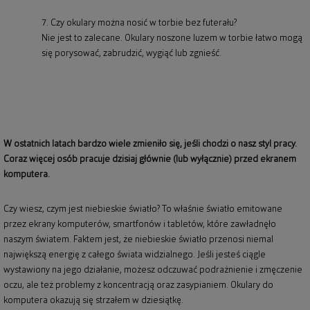
7. Czy okulary można nosić w torbie bez futerału?
Nie jest to zalecane. Okulary noszone luzem w torbie łatwo mogą
się porysować, zabrudzić, wygiąć lub zgnieść.
W ostatnich latach bardzo wiele zmieniło się, jeśli chodzi o nasz styl pracy.
Coraz więcej osób pracuje dzisiaj głównie (lub wyłącznie) przed ekranem
komputera.
Czy wiesz, czym jest niebieskie światło? To właśnie światło emitowane
przez ekrany komputerów, smartfonów i tabletów, które zawładnęło
naszym światem. Faktem jest, że niebieskie światło przenosi niemal
największą energię z całego świata widzialnego. Jeśli jesteś ciągle
wystawiony na jego działanie, możesz odczuwać podrażnienie i zmęczenie
oczu, ale też problemy z koncentracją oraz zasypianiem. Okulary do
komputera okazują się strzałem w dziesiątkę.