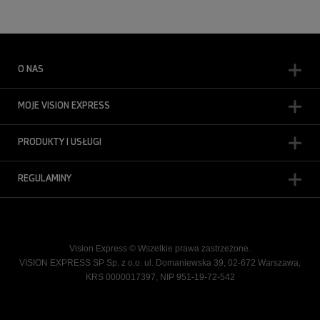
O NAS
MOJE VISION EXPRESS
PRODUKTY I USŁUGI
REGULAMINY
Vision Express © Wszelkie prawa zastrzeżone.
VISION EXPRESS SP Sp. z o.o. ul. Domaniewska 39, 02-672 Warszawa,
KRS 0000017397, NIP 951-19-72-542