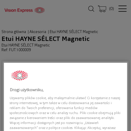
(
0
)
Strona główna
|
Akcesoria
|
Etui HAYNE SÉLECT Magnetic
Etui HAYNE SÉLECT Magnetic
Etui HAYNE SÉLECT Magnetic
Ref: FUT.1000009
Drogi użytkowniku,
Używamy plików cookie, aby maksymalnie ułatwić Ci korzystanie z naszej
strony internetowej, w tym także w celu dostosowania jej zawartości i
reklam do Twoich preferencji, oferowania funkcji mediów
społecznościowych oraz w celu analizy ruchu. Pliki cookie obejmują pliki
związane z kierowaniem treści oraz pliki do zaawansowanej analityki.
Więcej informacji dostępnych jest po rozwinięciu „Ustawień
zaawansowanych” oraz z polityce cookies. Klikając Akceptuj, wyrażasz