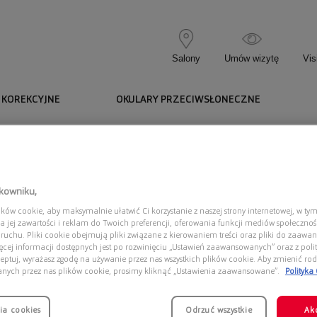
Salony
Umów wizytę
Vis
 KOREKCYJNE
OKULARY PRZECIWSŁONECZNE
n
tkowniku,
ów cookie, aby maksymalnie ułatwić Ci korzystanie z naszej strony internetowej, w tym
a jej zawartości i reklam do Twoich preferencji, oferowania funkcji mediów społeczno
 ruchu. Pliki cookie obejmują pliki związane z kierowaniem treści oraz pliki do zaawa
ięcej informacji dostępnych jest po rozwinięciu „Ustawień zaawansowanych” oraz z polit
eptuj, wyrażasz zgodę na używanie przez nas wszystkich plików cookie. Aby zmienić rod
Dostęp
anych przez nas plików cookie, prosimy kliknąć „Ustawienia zaawansowane”.
Polityka
ia cookies
Odrzuć wszystkie
Ak