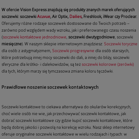
W ofercie Vision Express znajdują się produkty znanych marek oferujących
soczewki: soczewki
Acuvue
, Air Optix,
Dailies
, Freshlook, iWear czy Proclear.
Oferujemy różne rodzaje soczewek dostosowane do Twoich potrzeb –
zarówno pod względem wady wzroku, jak i preferowanego czasu noszenia
(
soczewki kontaktowe jednodniowe
,
soczewki dwutygodniowe
, soczewki
miesięczne
). W naszym sklepie internetowym znajdziesz:
Soczewki toryczne
dla osób z astygmatyzmem,
Soczewki progresywne
dla osób starszych,
które potrzebują innej mocy soczewki do dali, a innej do bliży, soczewki
sferyczne dla krótko- i dalekowidzów, są też
soczewki kolorowe (zerówki)
dla tych, którym marzy się tymczasowa zmiana koloru tęczówki.
Prawidłowe noszenie soczewek kontaktowych
Soczewki kontaktowe to ciekawa alternatywa do okularów korekcyjnych,
choć wiele osób nie wie, jak przechowywać soczewki kontaktowe, jak
dobrać soczewki kontaktowe czy gdzie kupić soczewki kontaktowe, które
będą dobrej jakości i pozwolą na korekcję wzroku. Nasz sklep internetowy
oferuje oryginalne soczewki kontaktowe w wielu rodzajach i typach: w