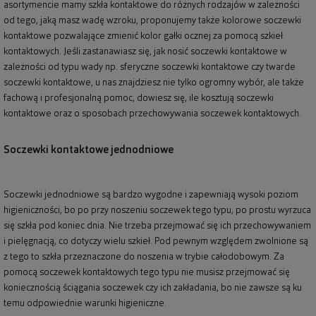
asortymencie mamy szkła kontaktowe do różnych rodzajów w zależności
od tego, jaką masz wadę wzroku, proponujemy także kolorowe soczewki
kontaktowe pozwalające zmienić kolor gałki ocznej za pomocą szkieł
kontaktowych. Jeśli zastanawiasz się, jak nosić soczewki kontaktowe w
zależności od typu wady np. sferyczne soczewki kontaktowe czy twarde
soczewki kontaktowe, u nas znajdziesz nie tylko ogromny wybór, ale także
fachową i profesjonalną pomoc, dowiesz się, ile kosztują soczewki
kontaktowe oraz o sposobach przechowywania soczewek kontaktowych.
Soczewki kontaktowe jednodniowe
Soczewki jednodniowe są bardzo wygodne i zapewniają wysoki poziom
higieniczności, bo po przy noszeniu soczewek tego typu, po prostu wyrzuca
się szkła pod koniec dnia. Nie trzeba przejmować się ich przechowywaniem
i pielęgnacją, co dotyczy wielu szkieł. Pod pewnym względem zwolnione są
z tego to szkła przeznaczone do noszenia w trybie całodobowym. Za
pomocą soczewek kontaktowych tego typu nie musisz przejmować się
koniecznością ściągania soczewek czy ich zakładania, bo nie zawsze są ku
temu odpowiednie warunki higieniczne.