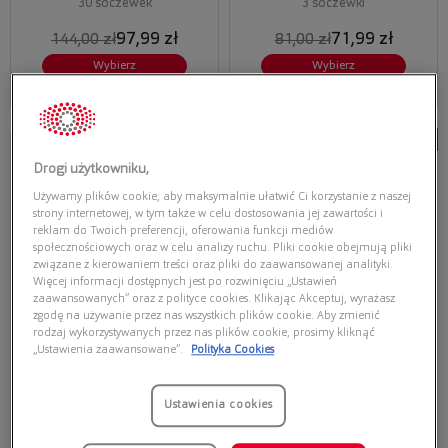
30 soczewek
3 soczewki
97,99 zł
71,99 zł
144,00 zł
81,00 zł
Wybierz
Wybierz
Najniższa cena z 30 dni przed
Najniższa cena z 30 dni przed
obecną promocją: 81,83 zł
obecną promocją: 59,99 zł
Promocja
Promocja
Drogi użytkowniku,
IWEAR
AIR OPTIX
IWEAR ACTIV ASTIGMATISM
AIR OPTIX PLUS HYDRAGLYDE
Używamy plików cookie, aby maksymalnie ułatwić Ci korzystanie z naszej
ASTIGMATISM
strony internetowej, w tym także w celu dostosowania jej zawartości i
reklam do Twoich preferencji, oferowania funkcji mediów
społecznościowych oraz w celu analizy ruchu. Pliki cookie obejmują pliki
związane z kierowaniem treści oraz pliki do zaawansowanej analityki.
Więcej informacji dostępnych jest po rozwinięciu „Ustawień
zaawansowanych” oraz z polityce cookies. Klikając Akceptuj, wyrażasz
zgodę na używanie przez nas wszystkich plików cookie. Aby zmienić
rodzaj wykorzystywanych przez nas plików cookie, prosimy kliknąć
„Ustawienia zaawansowane”.
Polityka Cookies
30 soczewek
3 soczewki
Ustawienia cookies
105,97 zł
79,99 zł
133,00 zł
136,00 zł
Wybierz
Wybierz