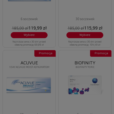
6 soczewek
30 soczewek
119,99 zł
115,99 zł
185,00 zł
185,00 zł
Wybierz
Wybierz
Najniższa cena z 30 dni przed
Najniższa cena z 30 dni przed
obecną promocją: 69,99 zł
obecną promocją: 104,49 zł
Promocja
Promocja
ACUVUE
BIOFINITY
1DAY ACUVUE MOIST ASTIGMATISM
BIOFINITY TORIC