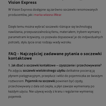
Vision Express
W Vision Express dostępne są zarówno soczewki renomowanych
producentów, jak i
marka własna iWear
.
Dzięki temu można wybrać soczewki różniące się technologią
nawilżania, przepuszczalnością tlenu, materiałem, trybem wymiany i
parametrami krzywizny, co pozwala dopasować je do indywidualnych
potrzeb, stylu życia oraz rodzaju wady wzroku.
FAQ - Najczęściej zadawane pytania o soczewki
kontaktowe
1. Jak dbać o soczewki kontaktowe – czyszczenie i przechowywanie?
Po zdjęciu
soczewki wielokrotnego użytku
delikatnie pocieraj ją
płynem pielęgnacyjnym, przepłucz i włóż do pojemniczka ze świeżym
roztworem.
Pojemnik na soczewki
powinien być czysty,
przechowywany z dala od ciepła, a płyn zawsze wymieniany po
każdym użyciu. Nie używaj wody z kranu i regularnie wymieniaj
pojemnik.