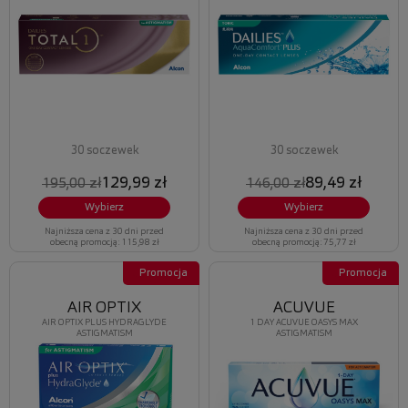
30 soczewek
30 soczewek
129,99 zł
89,49 zł
195,00 zł
146,00 zł
Wybierz
Wybierz
Najniższa cena z 30 dni przed
Najniższa cena z 30 dni przed
obecną promocją: 115,98 zł
obecną promocją: 75,77 zł
Promocja
Promocja
AIR OPTIX
ACUVUE
AIR OPTIX PLUS HYDRAGLYDE
1 DAY ACUVUE OASYS MAX
ASTIGMATISM
ASTIGMATISM