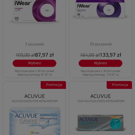
3 soczewki
30 soczewek
87,97 zł
133,97 zł
105,00 zł
164,00 zł
Wybierz
Wybierz
Najniższa cena z 30 dni przed
Najniższa cena z 30 dni przed
obecną promocją: 87,97 zł
obecną promocją: 133,97 zł
Promocja
Promocja
ACUVUE
ACUVUE
ACUVUE OASYS FOR ASTIGMATISM
1DAY ACUVUE OASYS ASTIGMATISM