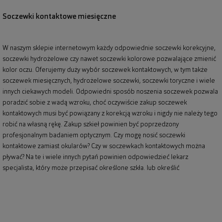
Soczewki kontaktowe miesięczne
W naszym sklepie internetowym każdy odpowiednie soczewki korekcyjne,
soczewki hydrożelowe czy nawet soczewki kolorowe pozwalające zmienić
kolor oczu. Oferujemy duży wybór soczewek kontaktowych, w tym także
soczewek miesięcznych, hydrożelowe soczewki, soczewki toryczne i wiele
innych ciekawych modeli. Odpowiedni sposób noszenia soczewek pozwala
poradzić sobie z wadą wzroku, choć oczywiście zakup soczewek
kontaktowych musi być powiązany z korekcją wzroku i nigdy nie należy tego
robić na własną rękę. Zakup szkieł powinien być poprzedzony
profesjonalnym badaniem optycznym. Czy mogę nosić soczewki
kontaktowe zamiast okularów? Czy w soczewkach kontaktowych można
pływać? Na te i wiele innych pytań powinien odpowiedzieć lekarz
specjalista, który może przepisać określone szkła. lub określić