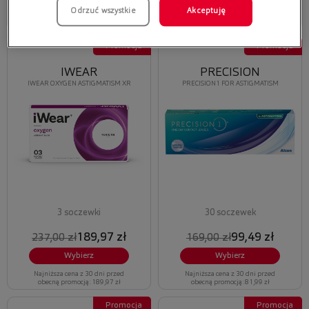
Odrzuć wszystkie
Akceptuję
Najniższa cena z 30 dni przed
Najniższa cena z 30 dni przed
obecną promocją: 105,97 zł
obecną promocją: 74,87 zł
Promocja
Promocja
IWEAR
PRECISION
IWEAR OXYGEN ASTIGMATISM XR
PRECISION1 FOR ASTIGMATISM
3 soczewki
30 soczewek
189,97 zł
99,49 zł
237,00 zł
169,00 zł
Wybierz
Wybierz
Najniższa cena z 30 dni przed
Najniższa cena z 30 dni przed
obecną promocją: 189,97 zł
obecną promocją: 81,99 zł
Promocja
Promocja