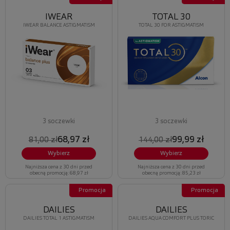
IWEAR
TOTAL 30
IWEAR BALANCE ASTIGMATISM
TOTAL 30 FOR ASTIGMATISM
3 soczewki
3 soczewki
68,97 zł
99,99 zł
81,00 zł
144,00 zł
Wybierz
Wybierz
Najniższa cena z 30 dni przed
Najniższa cena z 30 dni przed
obecną promocją: 68,97 zł
obecną promocją: 85,23 zł
Promocja
Promocja
DAILIES
DAILIES
DAILIES TOTAL 1 ASTIGMATISM
DAILIES AQUA COMFORT PLUS TORIC