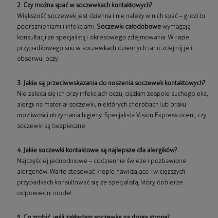
2. Czy można spać w soczewkach kontaktowych?
Większość soczewek jest dzienna i nie należy w nich spać – grozi to
podrażnieniami i infekcjami.
Soczewki całodobowe
wymagają
konsultacji ze specjalistą i okresowego zdejmowania. W razie
przypadkowego snu w soczewkach dziennych rano zdejmij je i
obserwuj oczy.
3. Jakie są przeciwwskazania do noszenia soczewek kontaktowych?
Nie zaleca się ich przy infekcjach oczu, ciężkim zespole suchego oka,
alergii na materiał soczewki, niektórych chorobach lub braku
możliwości utrzymania higieny. Specjalista Vision Express oceni, czy
soczewki są bezpieczne.
4. Jakie soczewki kontaktowe są najlepsze dla alergików?
Najczęściej jednodniowe – codziennie świeże i pozbawione
alergenów. Warto stosować krople nawilżające i w cięższych
przypadkach konsultować się ze specjalistą, który dobierze
odpowiedni model.
5. Co zrobić, jeśli zakładam soczewkę na drugą stronę?