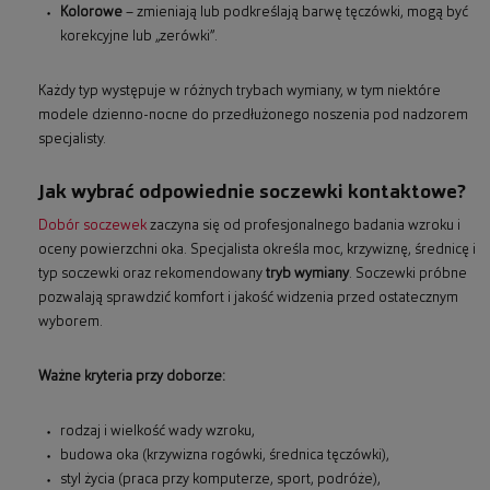
Kolorowe
– zmieniają lub podkreślają barwę tęczówki, mogą być
korekcyjne lub „zerówki”.
Każdy typ występuje w różnych trybach wymiany, w tym niektóre
modele dzienno-nocne do przedłużonego noszenia pod nadzorem
specjalisty.
Jak wybrać odpowiednie soczewki kontaktowe?
Dobór soczewek
zaczyna się od profesjonalnego badania wzroku i
oceny powierzchni oka. Specjalista określa moc, krzywiznę, średnicę i
typ soczewki oraz rekomendowany
tryb wymiany
. Soczewki próbne
pozwalają sprawdzić komfort i jakość widzenia przed ostatecznym
wyborem.
Ważne kryteria przy doborze:
rodzaj i wielkość wady wzroku,
budowa oka (krzywizna rogówki, średnica tęczówki),
styl życia (praca przy komputerze, sport, podróże),