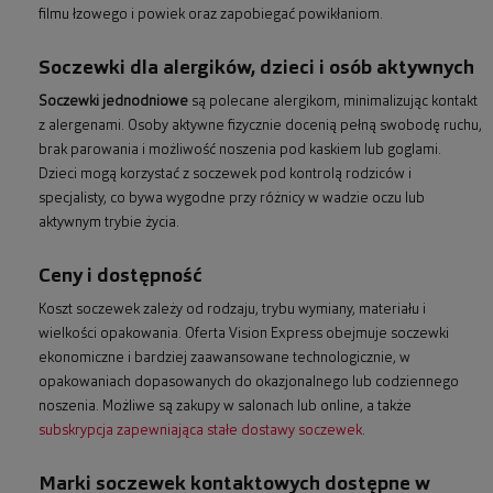
filmu łzowego i powiek oraz zapobiegać powikłaniom.
Soczewki dla alergików, dzieci i osób aktywnych
Soczewki jednodniowe
są polecane alergikom, minimalizując kontakt
z alergenami. Osoby aktywne fizycznie docenią pełną swobodę ruchu,
brak parowania i możliwość noszenia pod kaskiem lub goglami.
Dzieci mogą korzystać z soczewek pod kontrolą rodziców i
specjalisty, co bywa wygodne przy różnicy w wadzie oczu lub
aktywnym trybie życia.
Ceny i dostępność
Koszt soczewek zależy od rodzaju, trybu wymiany, materiału i
wielkości opakowania. Oferta Vision Express obejmuje soczewki
ekonomiczne i bardziej zaawansowane technologicznie, w
opakowaniach dopasowanych do okazjonalnego lub codziennego
noszenia. Możliwe są zakupy w salonach lub online, a także
subskrypcja zapewniająca stałe dostawy soczewek
.
Marki soczewek kontaktowych dostępne w