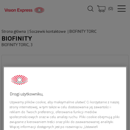
(
0
)
Strona główna
|
Soczewki kontaktowe
|
BIOFINITY TORIC
BIOFINITY
BIOFINITY TORIC, 3
Drogi użytkowniku,
Używamy plików cookie, aby maksymalnie ułatwić Ci korzystanie z naszej
strony internetowej, w tym także w celu dostosowania jej zawartości i
reklam do Twoich preferencji, oferowania funkcji mediów
społecznościowych oraz w celu analizy ruchu. Pliki cookie obejmują pliki
związane z kierowaniem treści oraz pliki do zaawansowanej analityki.
Więcej informacji dostępnych jest po rozwinięciu „Ustawień