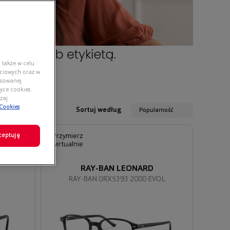
 także w celu
ściowych oraz w
nsowanej
yce cookies.
zaj
 Cookies
Sortuj według
Popularność
ceptuję
Przymierz
wirtualnie
RAY-BAN LEONARD
RAY-BAN 0RX5393 2000 EVOL