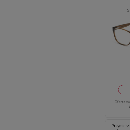
S
Oferta w
Przymierz