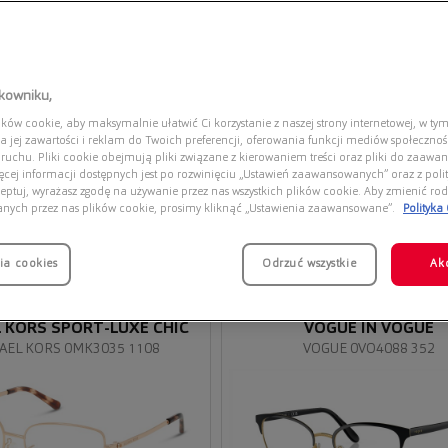
tkowniku,
ów cookie, aby maksymalnie ułatwić Ci korzystanie z naszej strony internetowej, w tym
a jej zawartości i reklam do Twoich preferencji, oferowania funkcji mediów społeczno
 ruchu. Pliki cookie obejmują pliki związane z kierowaniem treści oraz pliki do zaawa
ięcej informacji dostępnych jest po rozwinięciu „Ustawień zaawansowanych” oraz z polit
eptuj, wyrażasz zgodę na używanie przez nas wszystkich plików cookie. Aby zmienić rod
anych przez nas plików cookie, prosimy kliknąć „Ustawienia zaawansowane”.
Polityka
ia cookies
Odrzuć wszystkie
Ak
 KORS SPORT-LUXE CHIC
VOGUE IN VOGUE
AEL KORS 0MK3035 1108
VOGUE 0VO4088 352