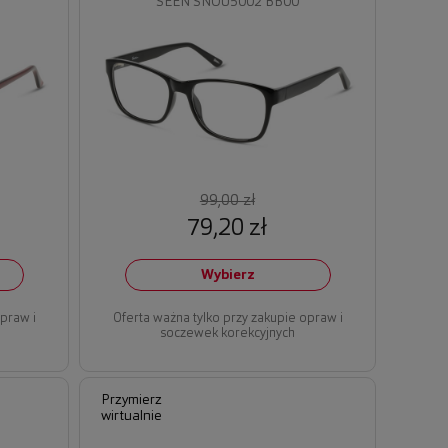
SEEN SNOU5002 BB00
99,00 zł
79,20 zł
Wybierz
opraw i
Oferta ważna tylko przy zakupie opraw i
soczewek korekcyjnych
Przymierz
wirtualnie