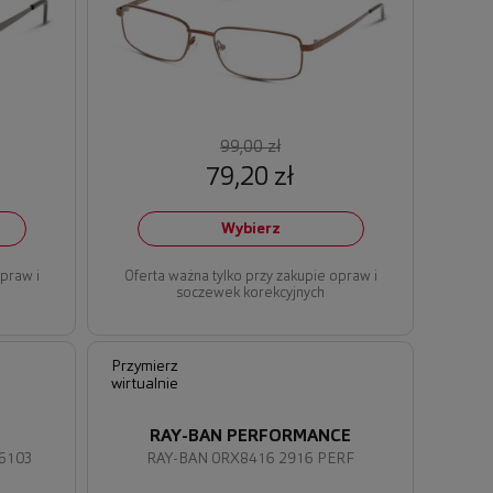
99,00 zł
79,20 zł
Wybierz
opraw i
Oferta ważna tylko przy zakupie opraw i
soczewek korekcyjnych
Przymierz
wirtualnie
RAY-BAN PERFORMANCE
6103
RAY-BAN 0RX8416 2916 PERF