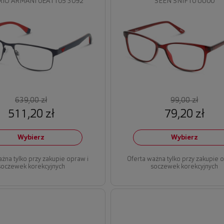
IO ARMANI 0EA1105 3092
SEEN SNIF10 UU00
639,00 zł
99,00 zł
511,20 zł
79,20 zł
Wybierz
Wybierz
ażna tylko przy zakupie opraw i
Oferta ważna tylko przy zakupie 
soczewek korekcyjnych
soczewek korekcyjnych