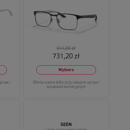
914,00 zł
731,20 zł
Wybierz
opraw i
Oferta ważna tylko przy zakupie opraw i
soczewek korekcyjnych
SEEN