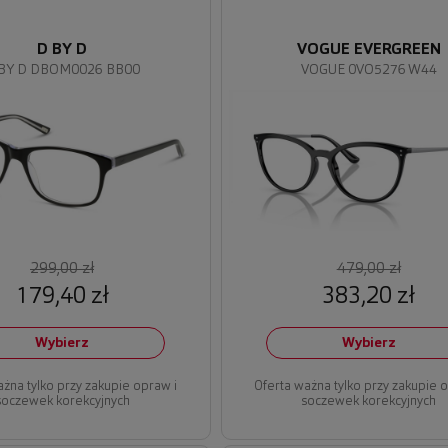
D BY D
VOGUE EVERGREEN
BY D DBOM0026 BB00
VOGUE 0VO5276 W44
299,00 zł
479,00 zł
179,40 zł
383,20 zł
Wybierz
Wybierz
ażna tylko przy zakupie opraw i
Oferta ważna tylko przy zakupie 
soczewek korekcyjnych
soczewek korekcyjnych