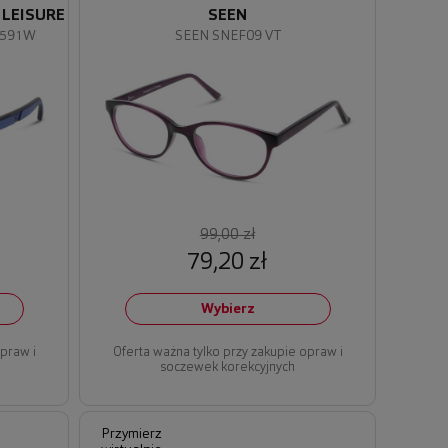
 LEISURE
SEEN
7591W
SEEN SNEF09 VT
99,00 zł
79,20 zł
Wybierz
opraw i
Oferta ważna tylko przy zakupie opraw i
soczewek korekcyjnych
Przymierz