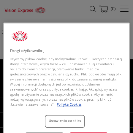
(
0
)
Strona główna
|
Oprawki okularowe
|
VERSACE 0VE3334 GB1
Drogi użytkowniku,
Używamy plików cookie, aby maksymalnie ułatwić Ci korzystanie z naszej
strony internetowej, w tym także w celu dostosowania jej zawartości i
reklam do Twoich preferencji, oferowania funkcji mediów
O NAS
społecznościowych oraz w celu analizy ruchu. Pliki cookie obejmują pliki
związane z kierowaniem treści oraz pliki do zaawansowanej analityki.
Więcej informacji dostępnych jest po rozwinięciu „Ustawień
MOJE VISION EXPRESS
zaawansowanych” oraz z polityce cookies. Klikając Akceptuj, wyrażasz
zgodę na używanie przez nas wszystkich plików cookie. Aby zmienić
rodzaj wykorzystywanych przez nas plików cookie, prosimy kliknąć
PRODUKTY I USŁUGI
„Ustawienia zaawansowane”.
Polityka Cookies
REGULAMINY
Ustawienia cookies