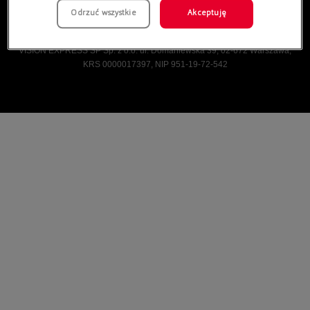
Odrzuć wszystkie
Akceptuję
Vision Express © Wszelkie prawa zastrzeżone.
VISION EXPRESS SP Sp. z o.o. ul. Domaniewska 39, 02-672 Warszawa,
KRS 0000017397, NIP 951-19-72-542