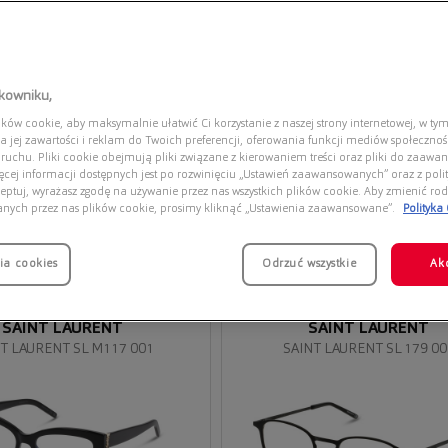
tkowniku,
ów cookie, aby maksymalnie ułatwić Ci korzystanie z naszej strony internetowej, w tym
a jej zawartości i reklam do Twoich preferencji, oferowania funkcji mediów społeczno
 ruchu. Pliki cookie obejmują pliki związane z kierowaniem treści oraz pliki do zaawa
ięcej informacji dostępnych jest po rozwinięciu „Ustawień zaawansowanych” oraz z polit
eptuj, wyrażasz zgodę na używanie przez nas wszystkich plików cookie. Aby zmienić rod
anych przez nas plików cookie, prosimy kliknąć „Ustawienia zaawansowane”.
Polityka
ia cookies
Odrzuć wszystkie
Ak
SAINT LAURENT
SAINT LAURENT
T LAURENT SL M117 001
SAINT LAURENT SL 179 00