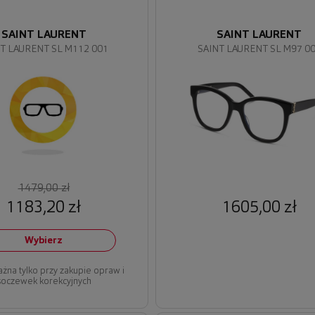
SAINT LAURENT
SAINT LAURENT
T LAURENT SL M112 001
SAINT LAURENT SL M97 0
1479,00 zł
1183,20 zł
1605,00 zł
Wybierz
ażna tylko przy zakupie opraw i
soczewek korekcyjnych