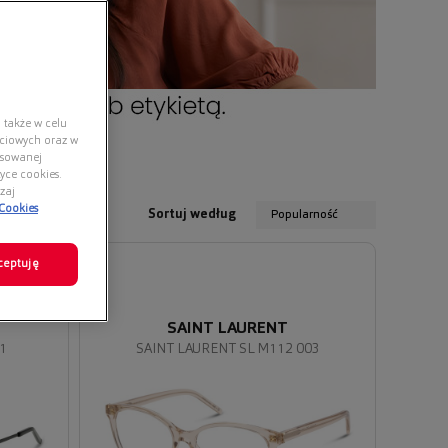
 także w celu
ściowych oraz w
nsowanej
yce cookies.
zaj
 Cookies
Sortuj według
Popularność
ceptuję
SAINT LAURENT
1
SAINT LAURENT SL M112 003