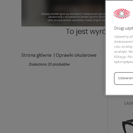
Drogi uży
Używamy plik
dostosowani
celu analizy
analityki. W
Strona główna
|
Oprawki okularowe
Klikając Akc
wykorzystyw
Znaleziono
20 produktów
Ustawien
SAIN