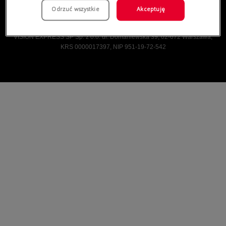
Odrzuć wszystkie
Akceptuję
Vision Express © Wszelkie prawa zastrzeżone.
VISION EXPRESS SP Sp. z o.o. ul. Domaniewska 39, 02-672 Warszawa,
KRS 0000017397, NIP 951-19-72-542