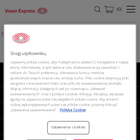
(
0
)
Strona główna
|
Oprawki okularowe
|
SAINT LAURENT SL 663 004
Drogi użytkowniku,
Używamy plików cookie, aby maksymalnie ułatwić Ci korzystanie z naszej
strony internetowej, w tym także w celu dostosowania jej zawartości i
reklam do Twoich preferencji, oferowania funkcji mediów
O NAS
społecznościowych oraz w celu analizy ruchu. Pliki cookie obejmują pliki
związane z kierowaniem treści oraz pliki do zaawansowanej analityki.
Więcej informacji dostępnych jest po rozwinięciu „Ustawień
MOJE VISION EXPRESS
zaawansowanych” oraz z polityce cookies. Klikając Akceptuj, wyrażasz
zgodę na używanie przez nas wszystkich plików cookie. Aby zmienić
rodzaj wykorzystywanych przez nas plików cookie, prosimy kliknąć
PRODUKTY I USŁUGI
„Ustawienia zaawansowane”.
Polityka Cookies
REGULAMINY
Ustawienia cookies