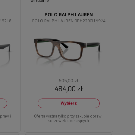
wirtualnie
N
POLO RALPH LAUREN
 9216
POLO RALPH LAUREN 0PH2290U 5974
605,00 zł
484,00 zł
Wybierz
opraw i
Oferta ważna tylko przy zakupie opraw i
soczewek korekcyjnych