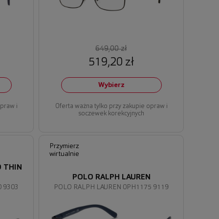
649,00 zł
519,20 zł
Wybierz
opraw i
Oferta ważna tylko przy zakupie opraw i
soczewek korekcyjnych
Przymierz
wirtualnie
 THIN
POLO RALPH LAUREN
 9303
POLO RALPH LAUREN 0PH1175 9119