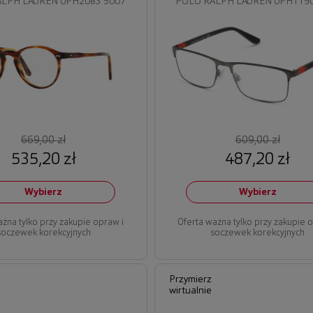
LPH LAUREN 0PH2083 5007
POLO RALPH LAUREN 0PH1190
669,00 zł
609,00 zł
535,20 zł
487,20 zł
Wybierz
Wybierz
ażna tylko przy zakupie opraw i
Oferta ważna tylko przy zakupie 
soczewek korekcyjnych
soczewek korekcyjnych
Przymierz
wirtualnie