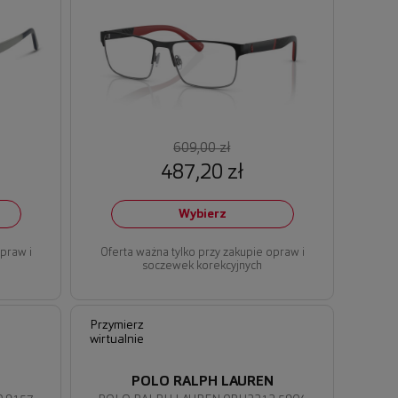
609,00 zł
487,20 zł
Wybierz
opraw i
Oferta ważna tylko przy zakupie opraw i
soczewek korekcyjnych
Przymierz
wirtualnie
N
POLO RALPH LAUREN