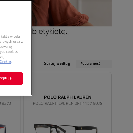
 także w celu
ściowych oraz w
nsowanej
yce cookies.
zaj
 Cookies
Sortuj według
Popularność
ceptuję
N
POLO RALPH LAUREN
 9273
POLO RALPH LAUREN 0PH1157 9038