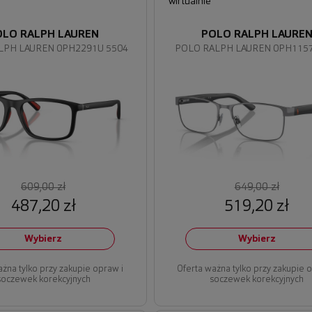
wirtualnie
OLO RALPH LAUREN
POLO RALPH LAURE
LPH LAUREN 0PH2291U 5504
POLO RALPH LAUREN 0PH1157
609,00 zł
649,00 zł
487,20 zł
519,20 zł
Wybierz
Wybierz
ażna tylko przy zakupie opraw i
Oferta ważna tylko przy zakupie 
soczewek korekcyjnych
soczewek korekcyjnych