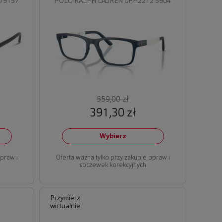
 9157
POLO RALPH LAUREN 0PH2212 5904
559,00 zł
391,30 zł
Wybierz
opraw i
Oferta ważna tylko przy zakupie opraw i
soczewek korekcyjnych
Przymierz
wirtualnie