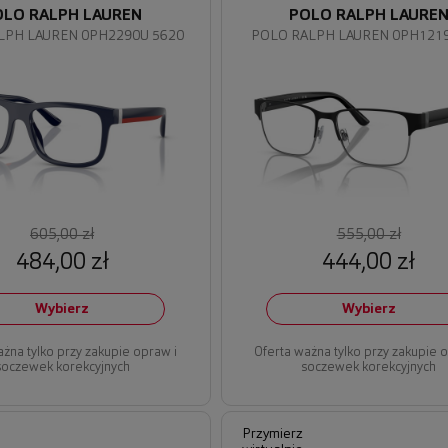
OLO RALPH LAUREN
POLO RALPH LAURE
LPH LAUREN 0PH2290U 5620
POLO RALPH LAUREN 0PH1219
605,00 zł
555,00 zł
484,00 zł
444,00 zł
Wybierz
Wybierz
ażna tylko przy zakupie opraw i
Oferta ważna tylko przy zakupie 
soczewek korekcyjnych
soczewek korekcyjnych
Przymierz