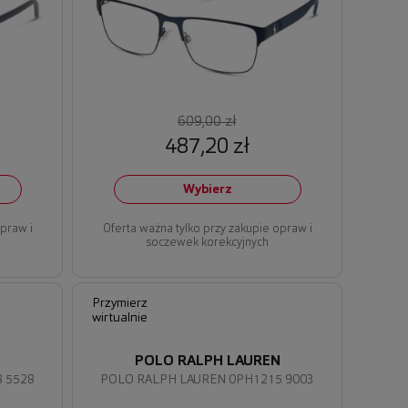
609,00 zł
487,20 zł
Wybierz
opraw i
Oferta ważna tylko przy zakupie opraw i
soczewek korekcyjnych
Przymierz
wirtualnie
N
POLO RALPH LAUREN
 5528
POLO RALPH LAUREN 0PH1215 9003