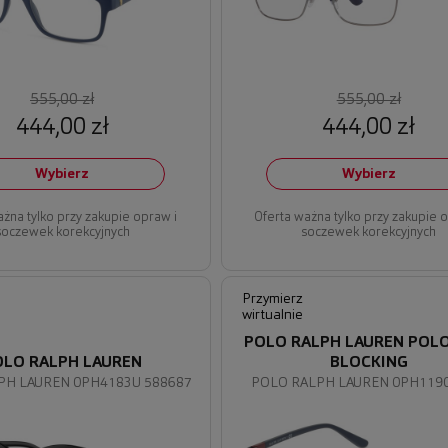
555,00 zł
555,00 zł
444,00 zł
444,00 zł
Wybierz
Wybierz
ażna tylko przy zakupie opraw i
Oferta ważna tylko przy zakupie 
soczewek korekcyjnych
soczewek korekcyjnych
Przymierz
wirtualnie
POLO RALPH LAUREN POLO
OLO RALPH LAUREN
BLOCKING
PH LAUREN 0PH4183U 588687
POLO RALPH LAUREN 0PH1190