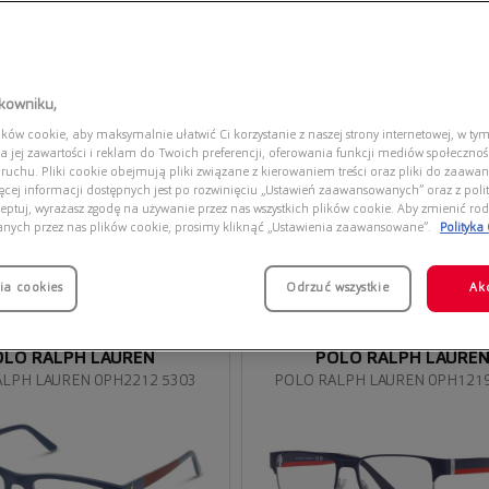
tkowniku,
ów cookie, aby maksymalnie ułatwić Ci korzystanie z naszej strony internetowej, w tym
a jej zawartości i reklam do Twoich preferencji, oferowania funkcji mediów społeczno
 ruchu. Pliki cookie obejmują pliki związane z kierowaniem treści oraz pliki do zaawa
ięcej informacji dostępnych jest po rozwinięciu „Ustawień zaawansowanych” oraz z polit
eptuj, wyrażasz zgodę na używanie przez nas wszystkich plików cookie. Aby zmienić rod
anych przez nas plików cookie, prosimy kliknąć „Ustawienia zaawansowane”.
Polityka
ia cookies
Przymierz
Odrzuć wszystkie
Ak
wirtualnie
OLO RALPH LAUREN
POLO RALPH LAURE
LPH LAUREN 0PH2212 5303
POLO RALPH LAUREN 0PH1219