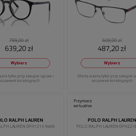
799,00 zł
609,00 zł
639,20 zł
487,20 zł
Wybierz
Wybierz
ażna tylko przy zakupie opraw i
Oferta ważna tylko przy zakupie 
soczewek korekcyjnych
soczewek korekcyjnych
Przymierz
wirtualnie
OLO RALPH LAUREN
POLO RALPH LAURE
LPH LAUREN 0PH1215 9468
POLO RALPH LAUREN 0PH2218