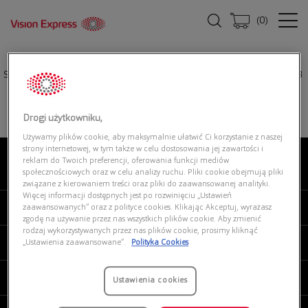
(
0
)
Strona główna
|
Oprawki okularowe
|
POLO RALPH LAUREN 0PH1215 9468
Drogi użytkowniku,
Używamy plików cookie, aby maksymalnie ułatwić Ci korzystanie z naszej
strony internetowej, w tym także w celu dostosowania jej zawartości i
reklam do Twoich preferencji, oferowania funkcji mediów
O NAS
społecznościowych oraz w celu analizy ruchu. Pliki cookie obejmują pliki
związane z kierowaniem treści oraz pliki do zaawansowanej analityki.
Więcej informacji dostępnych jest po rozwinięciu „Ustawień
MOJE VISION EXPRESS
zaawansowanych” oraz z polityce cookies. Klikając Akceptuj, wyrażasz
zgodę na używanie przez nas wszystkich plików cookie. Aby zmienić
rodzaj wykorzystywanych przez nas plików cookie, prosimy kliknąć
PRODUKTY I USŁUGI
„Ustawienia zaawansowane”.
Polityka Cookies
REGULAMINY
Ustawienia cookies