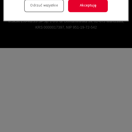
Odrzuć wszystkie
Akceptuję
Vision Express © Wszelkie prawa zastrzeżone.
VISION EXPRESS SP Sp. z o.o. ul. Domaniewska 39, 02-672 Warszawa,
KRS 0000017397, NIP 951-19-72-542