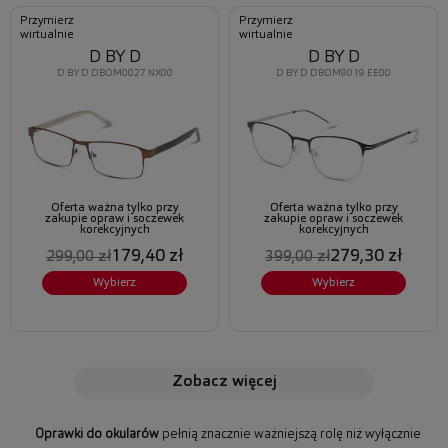
Przymierz
Przymierz
wirtualnie
wirtualnie
D BY D
D BY D
D BY D DBOM0027 NX00
D BY D DBOM9019 EE00
Oferta ważna tylko przy
Oferta ważna tylko przy
zakupie opraw i soczewek
zakupie opraw i soczewek
korekcyjnych
korekcyjnych
179,40 zł
279,30 zł
299,00 zł
399,00 zł
Wybierz
Wybierz
zobacz więcej
Oprawki do okularów
pełnią znacznie ważniejszą rolę niż wyłącznie