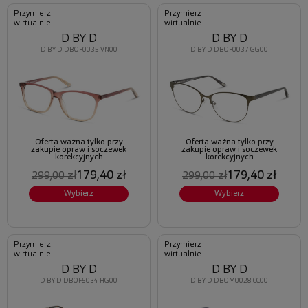
Przymierz
Przymierz
wirtualnie
wirtualnie
D BY D
D BY D
D BY D DBOF0035 VN00
D BY D DBOF0037 GG00
Oferta ważna tylko przy
Oferta ważna tylko przy
zakupie opraw i soczewek
zakupie opraw i soczewek
korekcyjnych
korekcyjnych
179,40 zł
179,40 zł
299,00 zł
299,00 zł
Wybierz
Wybierz
Przymierz
Przymierz
wirtualnie
wirtualnie
D BY D
D BY D
D BY D DBOF5034 HG00
D BY D DBOM0028 CC00