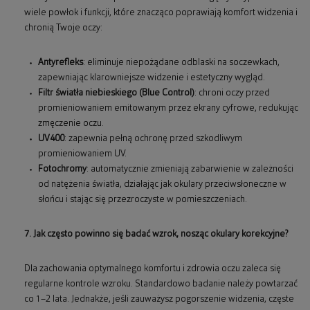
wiele powłok i funkcji, które znacząco poprawiają komfort widzenia i
chronią Twoje oczy:
Antyrefleks
: eliminuje niepożądane odblaski na soczewkach,
zapewniając klarowniejsze widzenie i estetyczny wygląd.
Filtr światła niebieskiego (Blue Control)
: chroni oczy przed
promieniowaniem emitowanym przez ekrany cyfrowe, redukując
zmęczenie oczu.
UV400
: zapewnia pełną ochronę przed szkodliwym
promieniowaniem UV.
Fotochromy
: automatycznie zmieniają zabarwienie w zależności
od natężenia światła, działając jak okulary przeciwsłoneczne w
słońcu i stając się przezroczyste w pomieszczeniach.
7. Jak często powinno się badać wzrok, nosząc okulary korekcyjne?
Dla zachowania optymalnego komfortu i zdrowia oczu zaleca się
regularne kontrole wzroku. Standardowo badanie należy powtarzać
co 1–2 lata. Jednakże, jeśli zauważysz pogorszenie widzenia, częste