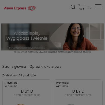
(
0
)
Strona główna
|
Oprawki okularowe
Znaleziono
159 produktów
Przymierz
Przymierz
wirtualnie
wirtualnie
D BY D
D BY D
D BY D DBOF5073 DH00
D BY D DBOM0037 GT00