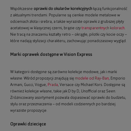
Współczesne
oprawki do okularów korekcyjnych
łączą funkcjonalność
z aktualnymi trendami. Popularne są cienkie modele metalowe w
odcieniach złota i srebra, a także wyraziste oprawki z grubszej płyty
acetatowej w klasycznej czerni, brązie czy
transparentnych kolorach
.
Nie tracą na znaczeniu kształty retro – okrągłe, pilotki czy kocie oczy –
które nadają stylizacji charakteru, zachowując ponadczasowy wygląd.
Marki oprawek dostępne w Vision Express
W kategorii dostępne są zarówno kolekcje modowe, jak i marki
własne. Wśród propozycji znajdują się
modele od Ray-Ban
, Emporio
Armani, Gucci, Vogue,
Prada
, Versace czy Michael Kors. Dostępne są
również kolekcje własne, takie jak D by D, Unofficial oraz Seen.
Zróżnicowany asortyment pozwala dopasować oprawki do budżetu,
stylu oraz przeznaczenia – od modeli codziennych po bardziej
wyraziste propozycje.
Oprawki dziecięce