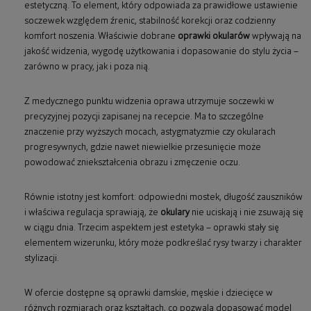
estetyczną. To element, który odpowiada za prawidłowe ustawienie
soczewek względem źrenic, stabilność korekcji oraz codzienny
komfort noszenia. Właściwie dobrane
oprawki okularów
wpływają na
jakość widzenia, wygodę użytkowania i dopasowanie do stylu życia –
zarówno w pracy, jak i poza nią.
Z medycznego punktu widzenia oprawa utrzymuje soczewki w
precyzyjnej pozycji zapisanej na recepcie. Ma to szczególne
znaczenie przy wyższych mocach, astygmatyzmie czy okularach
progresywnych, gdzie nawet niewielkie przesunięcie może
powodować zniekształcenia obrazu i zmęczenie oczu.
Równie istotny jest komfort: odpowiedni mostek, długość zauszników
i właściwa regulacja sprawiają, że
okulary
nie uciskają i nie zsuwają się
w ciągu dnia. Trzecim aspektem jest estetyka – oprawki stały się
elementem wizerunku, który może podkreślać rysy twarzy i charakter
stylizacji.
W ofercie dostępne są oprawki damskie, męskie i dziecięce w
różnych rozmiarach oraz kształtach, co pozwala dopasować model