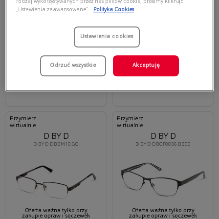
rodzaj wykorzystywanych przez nas plików cookie, prosimy kliknąć
„Ustawienia zaawansowane”.
Polityka Cookies
Ustawienia cookies
Oferta ważna tylko przy
Oferta ważna tylko przy
zakupie opraw i soczewek
zakupie opraw i soczewek
korekcyjnych
korekcyjnych
Odrzuć wszystkie
Akceptuję
179,40 zł
179,40 zł
299,00 zł
299,00 zł
Wybierz
Wybierz
Przymierz
Przymierz
wirtualnie
wirtualnie
D BY D
D BY D
D BY D DBBM10 GG
D BY D DBOF0036 BB00
Oferta ważna tylko przy
Oferta ważna tylko przy
zakupie opraw i soczewek
zakupie opraw i soczewek