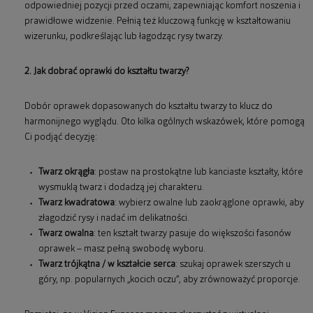
odpowiedniej pozycji przed oczami, zapewniając komfort noszenia i
prawidłowe widzenie. Pełnią też kluczową funkcję w kształtowaniu
wizerunku, podkreślając lub łagodząc rysy twarzy.
2. Jak dobrać oprawki do kształtu twarzy?
Dobór oprawek dopasowanych do kształtu twarzy to klucz do
harmonijnego wyglądu. Oto kilka ogólnych wskazówek, które pomogą
Ci podjąć decyzję:
Twarz okrągła
: postaw na prostokątne lub kanciaste kształty, które
wysmuklą twarz i dodadzą jej charakteru.
Twarz kwadratowa
: wybierz owalne lub zaokrąglone oprawki, aby
złagodzić rysy i nadać im delikatności.
Twarz owalna
: ten kształt twarzy pasuje do większości fasonów
oprawek – masz pełną swobodę wyboru.
Twarz trójkątna / w kształcie serca
: szukaj oprawek szerszych u
góry, np. popularnych „kocich oczu”, aby zrównoważyć proporcje.