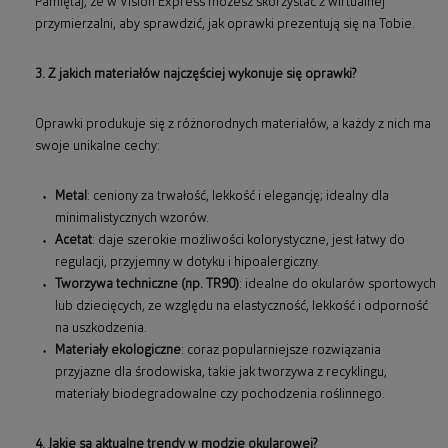
Pamiętaj, że w Vision Express możesz skorzystać z wirtualnej
przymierzalni, aby sprawdzić, jak oprawki prezentują się na Tobie.
3. Z jakich materiałów najczęściej wykonuje się oprawki?
Oprawki produkuje się z różnorodnych materiałów, a każdy z nich ma
swoje unikalne cechy:
Metal
: ceniony za trwałość, lekkość i elegancję; idealny dla
minimalistycznych wzorów.
Acetat
: daje szerokie możliwości kolorystyczne, jest łatwy do
regulacji, przyjemny w dotyku i hipoalergiczny.
Tworzywa techniczne (np. TR90)
: idealne do okularów sportowych
lub dziecięcych, ze względu na elastyczność, lekkość i odporność
na uszkodzenia.
Materiały ekologiczne
: coraz popularniejsze rozwiązania
przyjazne dla środowiska, takie jak tworzywa z recyklingu,
materiały biodegradowalne czy pochodzenia roślinnego.
4. Jakie są aktualne trendy w modzie okularowej?