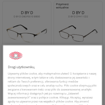
Przymierz
wirtualnie
D BY D
D BY D
D BY D DBOF5010 BB00
D BY D DYH11 C02
Oferta ważna tylko przy
Oferta ważna tylko przy
zakupie opraw i soczewek
zakupie opraw i soczewek
korekcyjnych
korekcyjnych
179,40 zł
179,40 zł
299,00 zł
299,00 zł
Wybierz
Wybierz
Drogi użytkowniku,
Używamy plików cookie, aby maksymalnie ułatwić Ci korzystanie z naszej
strony internetowej, w tym także w celu dostosowania jej zawartości i
reklam do Twoich preferencji, oferowania funkcji mediów
Przymierz
Przymierz
społecznościowych oraz w celu analizy ruchu. Pliki cookie obejmują pliki
wirtualnie
wirtualnie
związane z kierowaniem treści oraz pliki do zaawansowanej analityki.
D BY D
D BY D
Więcej informacji dostępnych jest po rozwinięciu „Ustawień
D BY D DBOF0036 NN00
D BY D DBOF0039 BB00
zaawansowanych” oraz z polityce cookies. Klikając Akceptuj, wyrażasz
zgodę na używanie przez nas wszystkich plików cookie. Aby zmienić