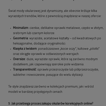
Świat mody okularowej jest dynamiczny, ale obecnie króluje kilka
wyrazistych trendów, które z pewnością znajdziesz w naszej ofercie:
Minimalizm
: cienkie, delikatne oprawki metalowe, często w złotym,
srebrnym lub czarnym kolorze.
Geometria
: wyraziste, acetatowe kształty – od kwadratowych po
heksagonalne, dodające oryginalności.
Klasyka z twistem
: ponadczasowe „kocie oczy”, kultowe „pilotki”
oraz okrągłe oprawki w odświeżonych wersjach.
Oversize
: duże, wyraziste oprawki, które są zarówno modnym
dodatkiem, jak i zapewniają szerokie pole widzenia.
Transparentność
: oprawki przezroczyste lub półprzezroczyste,
subtelne i nowoczesne, pasujące do wielu stylizacji.
Te style znajdziesz zarówno w kolekcjach premium, jak i wśród
modeli w bardziej przystępnych cenach.
5. Jak przebiega proces zakupu okularów korekcyjnych online?