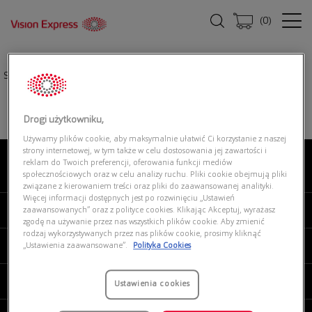
(
0
)
Strona główna
|
Oprawki okularowe
|
D BY D DBOM7004 CC00
Drogi użytkowniku,
Używamy plików cookie, aby maksymalnie ułatwić Ci korzystanie z naszej
strony internetowej, w tym także w celu dostosowania jej zawartości i
reklam do Twoich preferencji, oferowania funkcji mediów
O NAS
społecznościowych oraz w celu analizy ruchu. Pliki cookie obejmują pliki
związane z kierowaniem treści oraz pliki do zaawansowanej analityki.
Więcej informacji dostępnych jest po rozwinięciu „Ustawień
MOJE VISION EXPRESS
zaawansowanych” oraz z polityce cookies. Klikając Akceptuj, wyrażasz
zgodę na używanie przez nas wszystkich plików cookie. Aby zmienić
rodzaj wykorzystywanych przez nas plików cookie, prosimy kliknąć
PRODUKTY I USŁUGI
„Ustawienia zaawansowane”.
Polityka Cookies
REGULAMINY
Ustawienia cookies