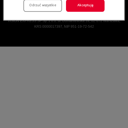
Odrzuć wszystkie
Akceptuję
Vision Express © Wszelkie prawa zastrzeżone.
VISION EXPRESS SP Sp. z o.o. ul. Domaniewska 39, 02-672 Warszawa,
KRS 0000017397, NIP 951-19-72-542