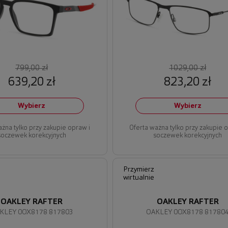
799,00 zł
1029,00 zł
639,20 zł
823,20 zł
Wybierz
Wybierz
ażna tylko przy zakupie opraw i
Oferta ważna tylko przy zakupie 
soczewek korekcyjnych
soczewek korekcyjnych
Przymierz
wirtualnie
OAKLEY RAFTER
OAKLEY RAFTER
KLEY 0OX8178 817803
OAKLEY 0OX8178 81780