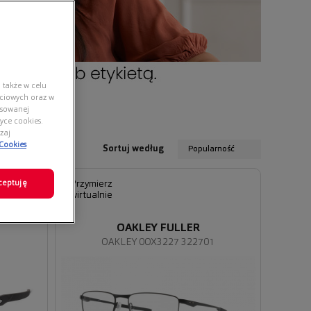
 także w celu
ściowych oraz w
nsowanej
yce cookies.
zaj
 Cookies
Sortuj według
Popularność
ceptuję
Przymierz
wirtualnie
OAKLEY FULLER
1
OAKLEY 0OX3227 322701