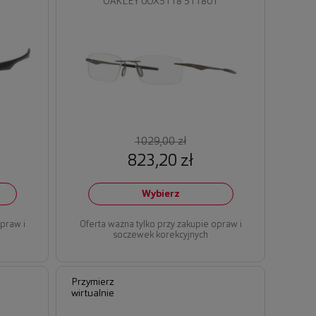
1
OAKLEY 0OX5118 511801
1029,00 zł
823,20 zł
Wybierz
opraw i
Oferta ważna tylko przy zakupie opraw i
soczewek korekcyjnych
Przymierz
wirtualnie