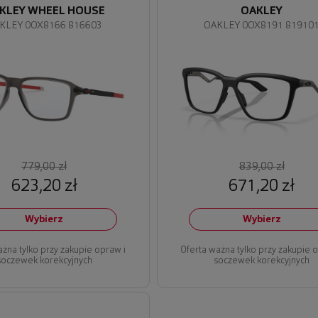
KLEY WHEEL HOUSE
OAKLEY
KLEY 0OX8166 816603
OAKLEY 0OX8191 81910
779,00 zł
839,00 zł
623,20 zł
671,20 zł
Wybierz
Wybierz
ażna tylko przy zakupie opraw i
Oferta ważna tylko przy zakupie 
soczewek korekcyjnych
soczewek korekcyjnych