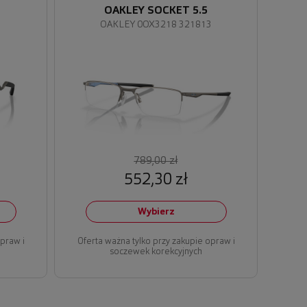
OAKLEY SOCKET 5.5
1
OAKLEY 0OX3218 321813
789,00 zł
552,30 zł
Wybierz
opraw i
Oferta ważna tylko przy zakupie opraw i
soczewek korekcyjnych