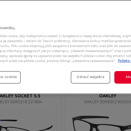
tkowniku,
ów cookie, aby maksymalnie ułatwić Ci korzystanie z naszej strony internetowej, w tym
a jej zawartości i reklam do Twoich preferencji, oferowania funkcji mediów społeczno
 ruchu. Pliki cookie obejmują pliki związane z kierowaniem treści oraz pliki do zaawa
ięcej informacji dostępnych jest po rozwinięciu „Ustawień zaawansowanych” oraz z polit
eptuj, wyrażasz zgodę na używanie przez nas wszystkich plików cookie. Aby zmienić rod
anych przez nas plików cookie, prosimy kliknąć „Ustawienia zaawansowane”.
Polityka
ia cookies
Przymierz
Odrzuć wszystkie
Ak
wirtualnie
AKLEY SOCKET 5.5
OAKLEY
KLEY 0OX3218 321804
OAKLEY 0OX8032 80320