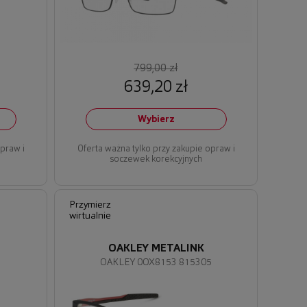
799,00 zł
639,20 zł
Wybierz
opraw i
Oferta ważna tylko przy zakupie opraw i
soczewek korekcyjnych
Przymierz
wirtualnie
OAKLEY METALINK
1
OAKLEY 0OX8153 815305