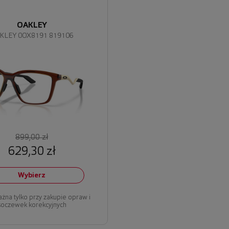
OAKLEY
KLEY 0OX8191 819106
899,00 zł
629,30 zł
Wybierz
ażna tylko przy zakupie opraw i
soczewek korekcyjnych