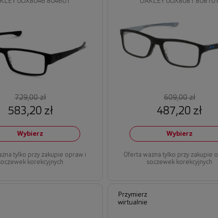
KLEY 0OX8046 804601
OAKLEY 0OX8081 80810
729,00 zł
609,00 zł
583,20 zł
487,20 zł
Wybierz
Wybierz
ażna tylko przy zakupie opraw i
Oferta ważna tylko przy zakupie 
soczewek korekcyjnych
soczewek korekcyjnych
Przymierz
wirtualnie