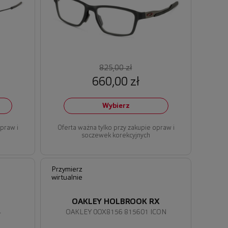
825,00 zł
660,00 zł
Wybierz
opraw i
Oferta ważna tylko przy zakupie opraw i
soczewek korekcyjnych
Przymierz
wirtualnie
OAKLEY HOLBROOK RX
4
OAKLEY 0OX8156 815601 ICON