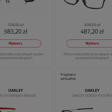
729,00 zł
609,00 zł
583,20 zł
487,20 zł
Wybierz
Wybierz
ażna tylko przy zakupie opraw i
Oferta ważna tylko przy zakupie 
soczewek korekcyjnych
soczewek korekcyjnych
Przymierz
wirtualnie
OAKLEY
OAKLEY
KLEY 0OX8055 805504
OAKLEY 0OX5019 50190