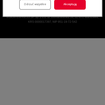
Odrzuć wszystkie
Akceptuję
Vision Express © Wszelkie prawa zastrzeżone.
VISION EXPRESS SP Sp. z o.o. ul. Domaniewska 39, 02-672 Warszawa,
KRS 0000017397, NIP 951-19-72-542