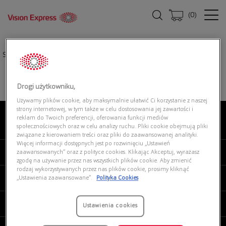
(
0
)
Strona główna
|
Oprawki okularowe
|
OAKLEY 0OX8081 808101
Drogi użytkowniku,
Używamy plików cookie, aby maksymalnie ułatwić Ci korzystanie z naszej
strony internetowej, w tym także w celu dostosowania jej zawartości i
reklam do Twoich preferencji, oferowania funkcji mediów
O NAS
społecznościowych oraz w celu analizy ruchu. Pliki cookie obejmują pliki
związane z kierowaniem treści oraz pliki do zaawansowanej analityki.
Więcej informacji dostępnych jest po rozwinięciu „Ustawień
MOJE VISION EXPRESS
zaawansowanych” oraz z polityce cookies. Klikając Akceptuj, wyrażasz
zgodę na używanie przez nas wszystkich plików cookie. Aby zmienić
rodzaj wykorzystywanych przez nas plików cookie, prosimy kliknąć
PRODUKTY I USŁUGI
„Ustawienia zaawansowane”.
Polityka Cookies
REGULAMINY
Ustawienia cookies