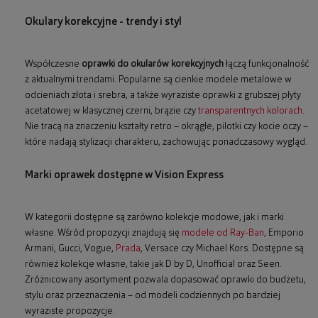
Okulary korekcyjne - trendy i styl
Współczesne
oprawki do okularów korekcyjnych
łączą funkcjonalność
z aktualnymi trendami. Popularne są cienkie modele metalowe w
odcieniach złota i srebra, a także wyraziste oprawki z grubszej płyty
acetatowej w klasycznej czerni, brązie czy
transparentnych kolorach
.
Nie tracą na znaczeniu kształty retro – okrągłe, pilotki czy kocie oczy –
które nadają stylizacji charakteru, zachowując ponadczasowy wygląd.
Marki oprawek dostępne w Vision Express
W kategorii dostępne są zarówno kolekcje modowe, jak i marki
własne. Wśród propozycji znajdują się
modele od Ray-Ban
, Emporio
Armani, Gucci, Vogue,
Prada
, Versace czy Michael Kors. Dostępne są
również kolekcje własne, takie jak D by D, Unofficial oraz Seen.
Zróżnicowany asortyment pozwala dopasować oprawki do budżetu,
stylu oraz przeznaczenia – od modeli codziennych po bardziej
wyraziste propozycje.