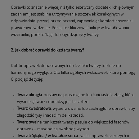
Oprawki to znacznie więcej niż tylko estetyczny dodatek. Ich głównym
zadaniem jest stabilne utrzymywanie soczewek korekcyjnych w
odpowiedniej pozycji przed oczami, zapewniając komfort noszenia i
prawidłowe widzenie. Pełnią też kluczową funkcję w kształtowaniu
wizerunku, podkreślając lub łagodząc rysy twarzy.
2. Jak dobrać oprawki do kształtu twarzy?
Dobór oprawek dopasowanych do kształtu twarzy to klucz do
harmonijnego wyglądu. Oto kilka ogólnych wskazówek, które pomogą
Ci podjąć decyzję:
Twarz okrągła
: postaw na prostokątne lub kanciaste kształty, które
wysmuklą twarz i dodadzą jej charakteru.
Twarz kwadratowa
: wybierz owalne lub zaokrąglone oprawki, aby
złagodzić rysy i nadać im delikatności.
Twarz owalna
: ten kształt twarzy pasuje do większości fasonów
oprawek – masz pełną swobodę wyboru.
Twarz trójkątna / w kształcie serca
: szukaj oprawek szerszych u