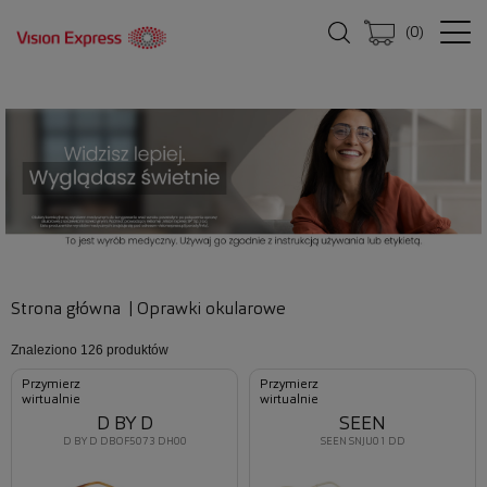
(
0
)
Strona główna
|
Oprawki okularowe
Znaleziono
126 produktów
Przymierz
Przymierz
wirtualnie
wirtualnie
D BY D
SEEN
D BY D DBOF5073 DH00
SEEN SNJU01 DD