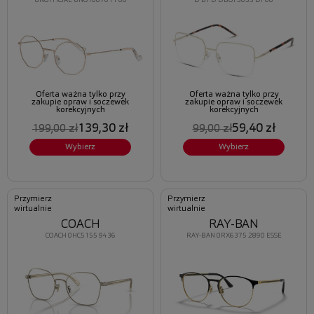
UNOFFICIAL UNOT0070 PP00
D BY D DBOF5055 DP00
Oferta ważna tylko przy
Oferta ważna tylko przy
zakupie opraw i soczewek
zakupie opraw i soczewek
korekcyjnych
korekcyjnych
139,30 zł
59,40 zł
199,00 zł
99,00 zł
Wybierz
Wybierz
Przymierz
Przymierz
wirtualnie
wirtualnie
COACH
RAY-BAN
COACH 0HC5155 9436
RAY-BAN 0RX6375 2890 ESSE