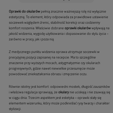
Oprawki do okularów
pełnią znacznie ważniejszą rolę niż wyłącznie
estetyczną. To element, który odpowiada za prawidłowe ustawienie
soczewek względem źrenic, stabilność korekcji oraz codzienny
komfort noszenia. Właściwie dobrane
oprawki okularów
wpływają na
jakość widzenia, wygodę użytkowania i dopasowanie do stylu życia –
zarówno w pracy, jak i poza nią.
Z medycznego punktu widzenia oprawa utrzymuje soczewki w
precyzyjnej pozycji zapisanej na recepcie. Ma to szczególne
znaczenie przy wyższych mocach, astygmatyzmie czy okularach
progresywnych, gdzie nawet niewielkie przesunięcie może
powodować zniekształcenia obrazu i zmęczenie oczu.
Równie istotny jest komfort: odpowiedni mostek, długość zauszników
i właściwa regulacja sprawiają, że
okulary
nie uciskają i nie zsuwają się
w ciągu dnia. Trzecim aspektem jest estetyka – oprawki stały się
elementem wizerunku, który może podkreślać rysy twarzy i charakter
stylizacji.