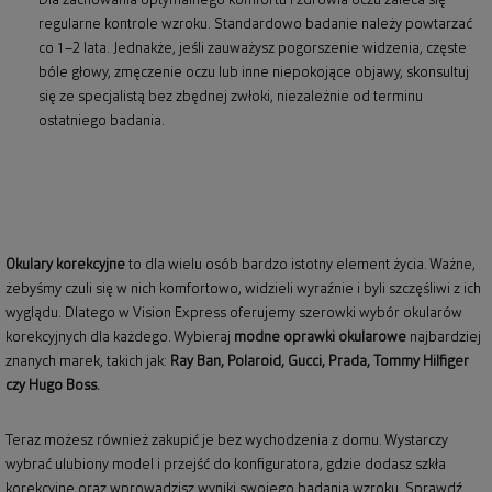
Dla zachowania optymalnego komfortu i zdrowia oczu zaleca się
regularne kontrole wzroku. Standardowo badanie należy powtarzać
co 1–2 lata. Jednakże, jeśli zauważysz pogorszenie widzenia, częste
bóle głowy, zmęczenie oczu lub inne niepokojące objawy, skonsultuj
się ze specjalistą bez zbędnej zwłoki, niezależnie od terminu
ostatniego badania.
Okulary korekcyjne
to dla wielu osób bardzo istotny element życia. Ważne,
żebyśmy czuli się w nich komfortowo, widzieli wyraźnie i byli szczęśliwi z ich
wyglądu. Dlatego w Vision Express oferujemy szerowki wybór okularów
korekcyjnych dla każdego. Wybieraj
modne oprawki okularowe
najbardziej
znanych marek, takich jak:
Ray Ban
,
Polaroid
, Gucci, Prada, Tommy Hilfiger
czy Hugo Boss.
Teraz możesz również zakupić je bez wychodzenia z domu. Wystarczy
wybrać ulubiony model i przejść do konfiguratora, gdzie dodasz szkła
korekcyjne oraz wprowadzisz wyniki swojego badania wzroku. Sprawdź