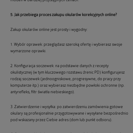
modeli w bardziej przystępnych cenach.
5. Jak przebiega proces zakupu okularów korekcyjnych online?
Zakup okularów online jest prosty i wygodny:
1. Wybór oprawek: przeglądasz szeroką ofertę i wybierasz swoje
wymarzone oprawki.
2. Konfiguracja soczewek: na podstawie danych z recepty
okulistycznej (w tym kluczowego rozstawu źrenic PD) konfigurujesz
rodzaj soczewek (jednoogniskowe, progresywne, do pracy przy
komputerze itp.) oraz wybierasz niezbędne powłoki ochronne (np.
antyrefleks, filtr światła niebieskiego).
3. Zatwierdzenie i wysyłka: po zatwierdzeniu zamówienia gotowe
okulary są profesjonalnie przygotowywane i wysyłane bezpośrednio
pod wskazany przez Ciebie adres (dom lub punkt odbioru).