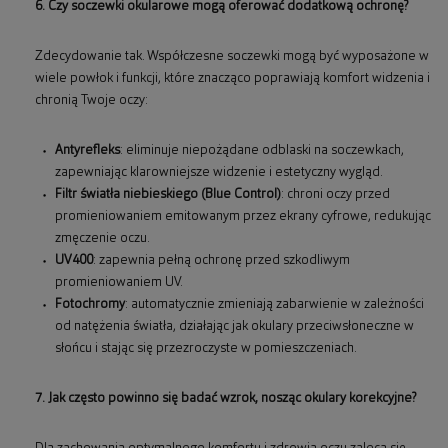
6. Czy soczewki okularowe mogą oferować dodatkową ochronę?
Zdecydowanie tak. Współczesne soczewki mogą być wyposażone w
wiele powłok i funkcji, które znacząco poprawiają komfort widzenia i
chronią Twoje oczy:
Antyrefleks
: eliminuje niepożądane odblaski na soczewkach,
zapewniając klarowniejsze widzenie i estetyczny wygląd.
Filtr światła niebieskiego (Blue Control)
: chroni oczy przed
promieniowaniem emitowanym przez ekrany cyfrowe, redukując
zmęczenie oczu.
UV400
: zapewnia pełną ochronę przed szkodliwym
promieniowaniem UV.
Fotochromy
: automatycznie zmieniają zabarwienie w zależności
od natężenia światła, działając jak okulary przeciwsłoneczne w
słońcu i stając się przezroczyste w pomieszczeniach.
7. Jak często powinno się badać wzrok, nosząc okulary korekcyjne?