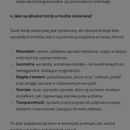
materiały biodegradowalne czy pochodzenia roślinnego.
4. Jakie są aktualne trendy w modzie okularowej?
Świat mody okularowej jest dynamiczny, ale obecnie króluje kilka
wyrazistych trendów, które z pewnością znajdziesz w naszej ofercie:
Minimalizm
: cienkie, delikatne oprawki metalowe, często w złotym,
srebrnym lub czarnym kolorze.
Geometria
: wyraziste, acetatowe kształty – od kwadratowych po
heksagonalne, dodające oryginalności.
Klasyka z twistem
: ponadczasowe „kocie oczy”, kultowe „pilotki”
oraz okrągłe oprawki w odświeżonych wersjach.
Oversize
: duże, wyraziste oprawki, które są zarówno modnym
dodatkiem, jak i zapewniają szerokie pole widzenia.
Transparentność
: oprawki przezroczyste lub półprzezroczyste,
subtelne i nowoczesne, pasujące do wielu stylizacji.
Te style znajdziesz zarówno w kolekcjach premium, jak i wśród