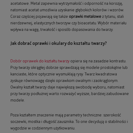
acetatowe. Metal zapewnia wytrzymałość i odporność na korozję,
natomiast acetat umożliwia uzyskanie głębokich kolorów i wzorów.
Coraz częściej pojawiają się także
oprawki metalowe
z tytanu, stali
nierdzewnej, elastycznych tworzyw czy bioacetatu. Wybór materiału
wpływa na wagę, trwałość i sposób dopasowania do twarzy.
Jak dobrać oprawki i okulary do kształtu twarzy?
Dobór oprawek do kształtu twarzy
opiera się na zasadzie kontrastu.
Przy twarzy okrągłej dobrze sprawdzają się modele prostokątne lub
kanciaste, które optycznie wysmuklają rysy. Twarz kwadratowa
zyskuje równowagę dzięki oprawkom owalnym i zaokrąglonym.
Owalny kształt twarzy daje największą swobodę wyboru, natomiast
przy twarzy podłużnej warto rozważyć wyższe, bardziej zabudowane
modele.
Poza kształtem znaczenie mają parametry techniczne: szerokość
soczewki, mostka i długość zausznika. To one decydują o stabilności i
wygodzie w codziennym użytkowaniu.