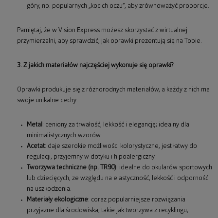
góry, np. popularnych „kocich oczu”, aby zrównoważyć proporcje.
Pamiętaj, że w Vision Express możesz skorzystać z wirtualnej
przymierzalni, aby sprawdzić, jak oprawki prezentują się na Tobie.
3. Z jakich materiałów najczęściej wykonuje się oprawki?
Oprawki produkuje się z różnorodnych materiałów, a każdy z nich ma
swoje unikalne cechy:
Metal
: ceniony za trwałość, lekkość i elegancję; idealny dla
minimalistycznych wzorów.
Acetat
: daje szerokie możliwości kolorystyczne, jest łatwy do
regulacji, przyjemny w dotyku i hipoalergiczny.
Tworzywa techniczne (np. TR90)
: idealne do okularów sportowych
lub dziecięcych, ze względu na elastyczność, lekkość i odporność
na uszkodzenia.
Materiały ekologiczne
: coraz popularniejsze rozwiązania
przyjazne dla środowiska, takie jak tworzywa z recyklingu,