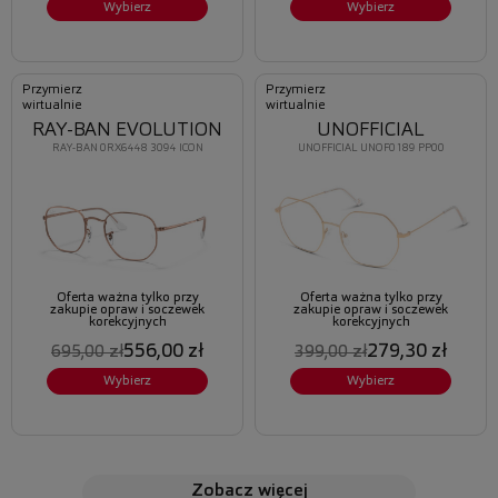
Wybierz
Wybierz
Przymierz
Przymierz
wirtualnie
wirtualnie
RAY-BAN EVOLUTION
UNOFFICIAL
RAY-BAN 0RX6448 3094 ICON
UNOFFICIAL UNOF0189 PP00
Oferta ważna tylko przy
Oferta ważna tylko przy
zakupie opraw i soczewek
zakupie opraw i soczewek
korekcyjnych
korekcyjnych
556,00 zł
279,30 zł
695,00 zł
399,00 zł
Wybierz
Wybierz
zobacz więcej