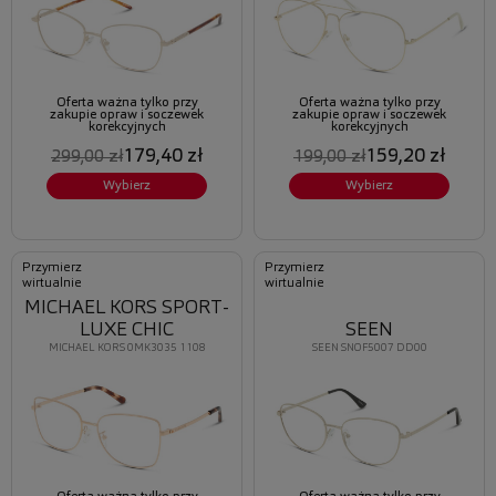
Oferta ważna tylko przy
Oferta ważna tylko przy
zakupie opraw i soczewek
zakupie opraw i soczewek
korekcyjnych
korekcyjnych
179,40 zł
159,20 zł
299,00 zł
199,00 zł
Wybierz
Wybierz
Przymierz
Przymierz
wirtualnie
wirtualnie
MICHAEL KORS SPORT-
LUXE CHIC
SEEN
MICHAEL KORS 0MK3035 1108
SEEN SNOF5007 DD00