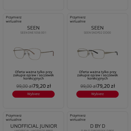
Przymierz
Przymierz
wirtualnie
wirtualnie
SEEN
SEEN
SEEN 0NE1056 001
SEEN SNDF02 DD00
Oferta ważna tylko przy
Oferta ważna tylko przy
zakupie opraw i soczewek
zakupie opraw i soczewek
korekcyjnych
korekcyjnych
79,20 zł
79,20 zł
99,00 zł
99,00 zł
Wybierz
Wybierz
Przymierz
Przymierz
wirtualnie
wirtualnie
UNOFFICIAL JUNIOR
D BY D