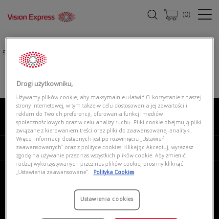
(
0
)
Strona główna
|
Oprawki okularowe
|
SEEN SNOU5007 DD00
Drogi użytkowniku,
Używamy plików cookie, aby maksymalnie ułatwić Ci korzystanie z naszej
strony internetowej, w tym także w celu dostosowania jej zawartości i
reklam do Twoich preferencji, oferowania funkcji mediów
O NAS
społecznościowych oraz w celu analizy ruchu. Pliki cookie obejmują pliki
związane z kierowaniem treści oraz pliki do zaawansowanej analityki.
Więcej informacji dostępnych jest po rozwinięciu „Ustawień
MOJE VISION EXPRESS
zaawansowanych” oraz z polityce cookies. Klikając Akceptuj, wyrażasz
zgodę na używanie przez nas wszystkich plików cookie. Aby zmienić
rodzaj wykorzystywanych przez nas plików cookie, prosimy kliknąć
PRODUKTY I USŁUGI
„Ustawienia zaawansowane”.
Polityka Cookies
REGULAMINY
Ustawienia cookies