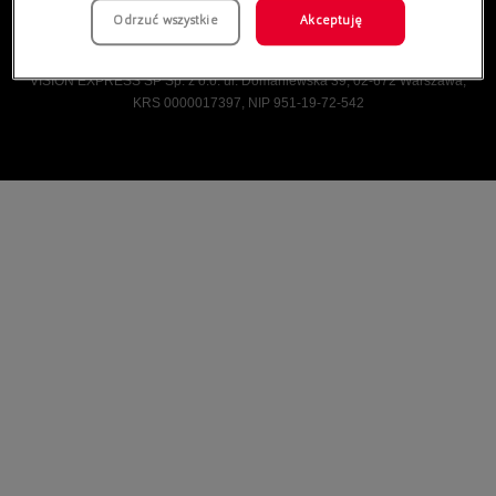
Odrzuć wszystkie
Akceptuję
Vision Express © Wszelkie prawa zastrzeżone.
VISION EXPRESS SP Sp. z o.o. ul. Domaniewska 39, 02-672 Warszawa,
KRS 0000017397, NIP 951-19-72-542