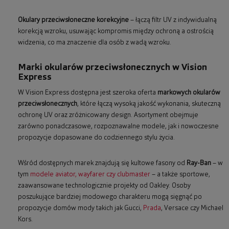
Okulary przeciwsłoneczne korekcyjne
– łączą filtr UV z indywidualną
korekcją wzroku, usuwając kompromis między ochroną a ostrością
widzenia, co ma znaczenie dla osób z wadą wzroku.
Marki okularów przeciwsłonecznych w Vision
Express
W Vision Express dostępna jest szeroka oferta
markowych okularów
przeciwsłonecznych
, które łączą wysoką jakość wykonania, skuteczną
ochronę UV oraz zróżnicowany design. Asortyment obejmuje
zarówno ponadczasowe, rozpoznawalne modele, jak i nowoczesne
propozycje dopasowane do codziennego stylu życia.
Wśród dostępnych marek znajdują się kultowe fasony od
Ray-Ban
– w
tym
modele aviator, wayfarer czy clubmaster
– a także sportowe,
zaawansowane technologicznie projekty od Oakley. Osoby
poszukujące bardziej modowego charakteru mogą sięgnąć po
propozycje domów mody takich jak Gucci,
Prada
, Versace czy Michael
Kors.