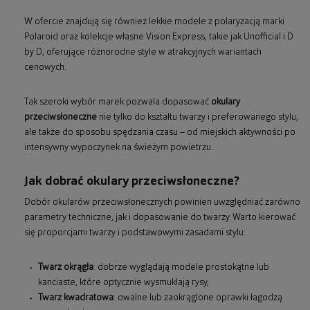
W ofercie znajdują się również lekkie modele z polaryzacją marki
Polaroid oraz kolekcje własne Vision Express, takie jak Unofficial i D
by D, oferujące różnorodne style w atrakcyjnych wariantach
cenowych.
Tak szeroki wybór marek pozwala dopasować
okulary
przeciwsłoneczne
nie tylko do kształtu twarzy i preferowanego stylu,
ale także do sposobu spędzania czasu – od miejskich aktywności po
intensywny wypoczynek na świeżym powietrzu.
Jak dobrać okulary przeciwsłoneczne?
Dobór okularów przeciwsłonecznych powinien uwzględniać zarówno
parametry techniczne, jak i dopasowanie do twarzy. Warto kierować
się proporcjami twarzy i podstawowymi zasadami stylu:
Twarz okrągła
: dobrze wyglądają modele prostokątne lub
kanciaste, które optycznie wysmuklają rysy,
Twarz kwadratowa
: owalne lub zaokrąglone oprawki łagodzą