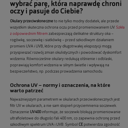
wybrać parę, która naprawdę chroni
oczy i pasuje do Ciebie?
Okulary przeciwsłoneczne
to nie tylko modny dodatek, ale przede
wszystkim skuteczna ochrona oczu przed promieniowaniem UV.
Szkła
z odpowiednim filtrem
zabezpieczają delikatne struktury oka –
rogówkę, soczewkę i siatkówkę – przed szkodliwym działaniem
promieni UVA i UVB, które przy długotrwałej ekspozycji mogą
przyspieszać rozwój zmian okulistycznych i powodować dyskomfort
widzenia. Równocześnie okulary redukują olśnienie i odblaski,
poprawiają komfort widzenia w silnym świetle i wpływają na
bezpieczeństwo, np. podczas prowadzenia samochodu.
Ochrona UV – normy i oznaczenia, na które
warto patrzeć
Najważniejszym parametrem w okularach przeciwsłonecznych jest
filtr UV w okularach, a nie sam stopień przyciemnienia soczewek.
Oznaczenie
UV400
informuje, że soczewki blokują promieniowanie
ultrafioletowe do długości fali 400 nm, co zapewnia ochronę przed
szkodliwym spektrum UVA i UVB. Symbol
CE
potwierdza zgodność