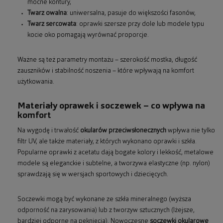
mocne kontury,
Twarz owalna
: uniwersalna, pasuje do większości fasonów,
Twarz sercowata
: oprawki szersze przy dole lub modele typu
kocie oko pomagają wyrównać proporcje.
Ważne są też parametry montażu – szerokość mostka, długość
zauszników i stabilność noszenia – które wpływają na komfort
użytkowania.
Materiały oprawek i soczewek – co wpływa na
komfort
Na wygodę i trwałość
okularów przeciwsłonecznych
wpływa nie tylko
filtr UV, ale także materiały, z których wykonano oprawki i szkła.
Popularne oprawki z acetatu dają bogate kolory i lekkość, metalowe
modele są eleganckie i subtelne, a tworzywa elastyczne (np. nylon)
sprawdzają się w wersjach sportowych i dziecięcych.
Soczewki mogą być wykonane ze szkła mineralnego (wyższa
odporność na zarysowania) lub z tworzyw sztucznych (lżejsze,
bardziej odporne na pęknięcia). Nowoczesne
soczewki okularowe