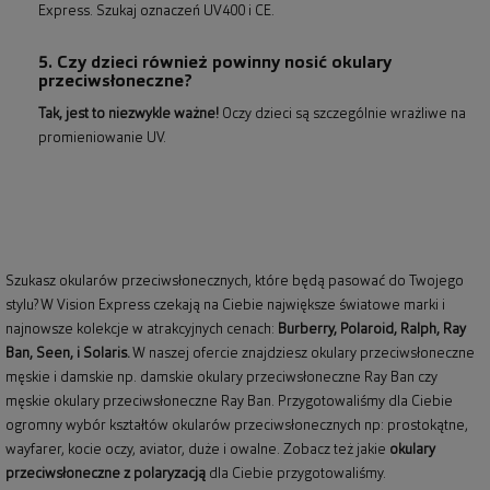
Express. Szukaj oznaczeń UV400 i CE.
5. Czy dzieci również powinny nosić okulary
przeciwsłoneczne?
Tak, jest to niezwykle ważne!
Oczy dzieci są szczególnie wrażliwe na
promieniowanie UV.
Szukasz okularów przeciwsłonecznych, które będą pasować do Twojego
stylu? W Vision Express czekają na Ciebie największe światowe marki i
najnowsze kolekcje w atrakcyjnych cenach:
Burberry
,
Polaroid
,
Ralph
,
Ray
Ban
, Seen, i Solaris.
W naszej ofercie znajdziesz okulary przeciwsłoneczne
męskie i damskie np.
damskie okulary przeciwsłoneczne Ray Ban
czy
męskie okulary przeciwsłoneczne Ray Ban
. Przygotowaliśmy dla Ciebie
ogromny wybór kształtów okularów przeciwsłonecznych np: prostokątne,
wayfarer,
kocie oczy
, aviator, duże i owalne. Zobacz też jakie
okulary
przeciwsłoneczne z polaryzacją
dla Ciebie przygotowaliśmy.