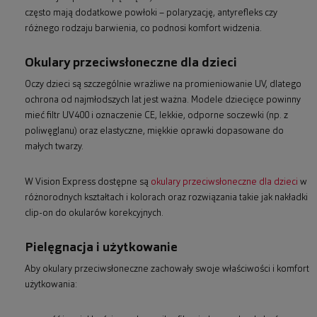
często mają dodatkowe powłoki – polaryzację, antyrefleks czy
różnego rodzaju barwienia, co podnosi komfort widzenia.
Okulary przeciwsłoneczne dla dzieci
Oczy dzieci są szczególnie wrażliwe na promieniowanie UV, dlatego
ochrona od najmłodszych lat jest ważna. Modele dziecięce powinny
mieć filtr UV400 i oznaczenie CE, lekkie, odporne soczewki (np. z
poliwęglanu) oraz elastyczne, miękkie oprawki dopasowane do
małych twarzy.
W Vision Express dostępne są
okulary przeciwsłoneczne dla dzieci
w
różnorodnych kształtach i kolorach oraz rozwiązania takie jak nakładki
clip-on do okularów korekcyjnych.
Pielęgnacja i użytkowanie
Aby okulary przeciwsłoneczne zachowały swoje właściwości i komfort
użytkowania: