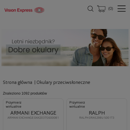
(
0
)
Strona główna
|
Okulary przeciwsłoneczne
Znaleziono
1092 produktów
Przymierz
Przymierz
wirtualnie
wirtualnie
ARMANI EXCHANGE
RALPH
ARMANI EXCHANGE 0AX2037S 600081
RALPH 0RA5298U 5001T3