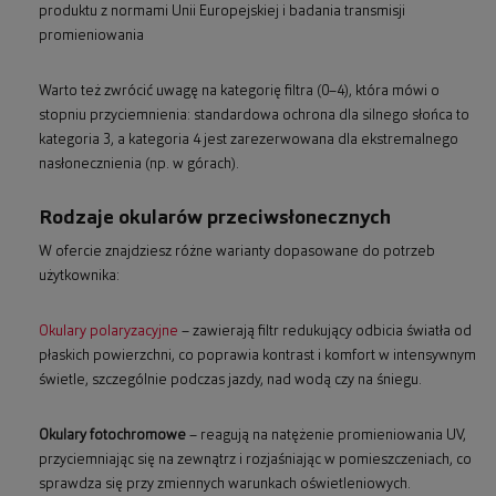
produktu z normami Unii Europejskiej i badania transmisji
promieniowania
Warto też zwrócić uwagę na kategorię filtra (0–4), która mówi o
stopniu przyciemnienia: standardowa ochrona dla silnego słońca to
kategoria 3, a kategoria 4 jest zarezerwowana dla ekstremalnego
nasłonecznienia (np. w górach).
Rodzaje okularów przeciwsłonecznych
W ofercie znajdziesz różne warianty dopasowane do potrzeb
użytkownika:
Okulary polaryzacyjne
– zawierają filtr redukujący odbicia światła od
płaskich powierzchni, co poprawia kontrast i komfort w intensywnym
świetle, szczególnie podczas jazdy, nad wodą czy na śniegu.
Okulary fotochromowe
– reagują na natężenie promieniowania UV,
przyciemniając się na zewnątrz i rozjaśniając w pomieszczeniach, co
sprawdza się przy zmiennych warunkach oświetleniowych.