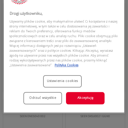
Przymierz
Przymierz
wirtualnie
wirtualnie
Drogi użytkowniku,
SEEN
SEEN
SEEN 0NE5041 001
SEEN SNSM0010 BBE0
Używamy plików cookie, aby maksymalnie ułatwić Ci korzystanie z naszej
strony internetowej, w tym także w celu dostosowania jej zawartości i
reklam do Twoich preferencji, oferowania funkcji mediów
społecznościowych oraz w celu analizy ruchu. Pliki cookie obejmują pliki
związane z kierowaniem treści oraz pliki do zaawansowanej analityki.
Więcej informacji dostępnych jest po rozwinięciu „Ustawień
zaawansowanych” oraz z polityce cookies. Klikając Akceptuj, wyrażasz
zgodę na używanie przez nas wszystkich plików cookie. Aby zmienić
rodzaj wykorzystywanych przez nas plików cookie, prosimy kliknąć
„Ustawienia zaawansowane”.
Polityka Cookies
79,20 zł
79,20 zł
99,00 zł
99,00 zł
Dodaj do koszyka
Dodaj do koszyka
Ustawienia cookies
Najniższa cena z 30 dni przed
Najniższa cena z 30 dni przed
obecną promocją: 99,00 zł
obecną promocją: 99,00 zł
Odrzuć wszystkie
Akceptuję
Przymierz
Przymierz
wirtualnie
wirtualnie
SEEN
SEEN
SEEN 0NE5040 002
SEEN SNSU0021 GGN0