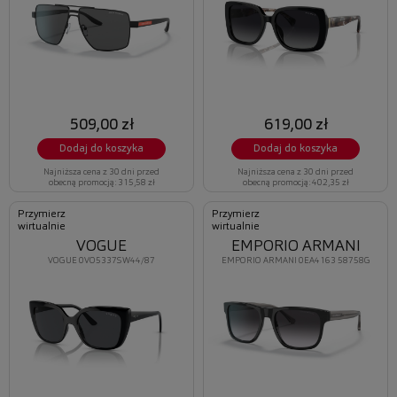
509,00 zł
619,00 zł
Dodaj do koszyka
Dodaj do koszyka
Najniższa cena z 30 dni przed
Najniższa cena z 30 dni przed
obecną promocją: 315,58 zł
obecną promocją: 402,35 zł
Przymierz
Przymierz
wirtualnie
wirtualnie
VOGUE
EMPORIO ARMANI
VOGUE 0VO5337S W44/87
EMPORIO ARMANI 0EA4163 58758G