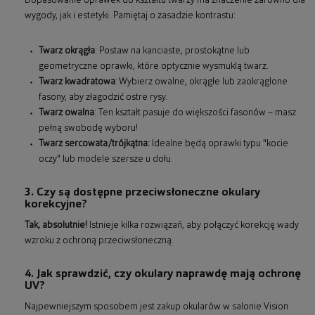
Dopasowanie oprawek do kształtu twarzy ma znaczenie zarówno dla
wygody, jak i estetyki. Pamiętaj o zasadzie kontrastu:
Twarz okrągła
: Postaw na kanciaste, prostokątne lub
geometryczne oprawki, które optycznie wysmuklą twarz.
Twarz kwadratowa
: Wybierz owalne, okrągłe lub zaokrąglone
fasony, aby złagodzić ostre rysy.
Twarz owalna
: Ten kształt pasuje do większości fasonów – masz
pełną swobodę wyboru!
Twarz sercowata/trójkątna:
Idealne będą oprawki typu "kocie
oczy" lub modele szersze u dołu.
3. Czy są dostępne przeciwsłoneczne okulary
korekcyjne?
Tak, absolutnie!
Istnieje kilka rozwiązań, aby połączyć korekcję wady
wzroku z ochroną przeciwsłoneczną.
4. Jak sprawdzić, czy okulary naprawdę mają ochronę
UV?
Najpewniejszym sposobem jest zakup okularów w salonie Vision