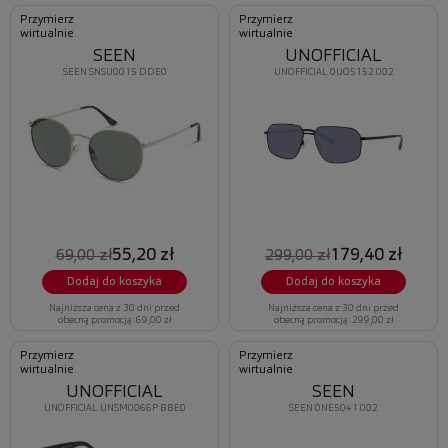
Przymierz
Przymierz
wirtualnie
wirtualnie
SEEN
UNOFFICIAL
SEEN SNSU0015 DDE0
UNOFFICIAL 0UO5152 002
55,20 zł
179,40 zł
69,00 zł
299,00 zł
Dodaj do koszyka
Dodaj do koszyka
Najniższa cena z 30 dni przed
Najniższa cena z 30 dni przed
obecną promocją: 69,00 zł
obecną promocją: 299,00 zł
Przymierz
Przymierz
wirtualnie
wirtualnie
UNOFFICIAL
SEEN
UNOFFICIAL UNSM0066P BBE0
SEEN 0NE5041 002