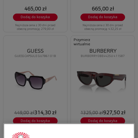
465,00 zł
665,00 zł
Dodaj do koszyka
Dodaj do koszyka
Najniższa cena z 30 dni przed
Najniższa cena z 30 dni przed
obecną promocją: 279,00 zł
obecną promocją: 432,25 zł
Przymierz
wirtualnie
GUESS
BURBERRY
GUESS CAPSULE GU7861 01B
BURBERRY 0BE4425U 411587
314,30 zł
927,50 zł
449,00 zł
1325,00 zł
Dodaj do koszyka
Dodaj do koszyka
Najniższa cena z 30 dni przed
Najniższa cena z 30 dni przed
obecną promocją: 291,85 zł
obecną promocją: 834,75 zł