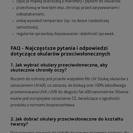
czyść je miękką ściereczką z mikrofibry i płynem do okularów,
przechowuj w twardym etui, chroniąc przed zarysowaniami i
odkształceniami,
unikaj wysokich temperatur (np. na desce rozdzielczej
samochodu),
regularnie sprawdzaj dopasowanie i stabilność oprawek.
FAQ - Najczęstsze pytania i odpowiedzi
dotyczące okularów przeciwsłonecznych
1. Jak wybrać okulary przeciwsłoneczne, aby
skutecznie chroniły oczy?
Kluczem do ochrony jest przede wszystkim filtr UV. Szukaj okularów z
oznaczeniem UV400, co oznacza, że blokują one 100% szkodliwego
promieniowania UVA i UVB do długości fali 400 nanometrów. Równie
ważne jest europejskie oznaczenie CE, świadczące o zgodności
produktu z normami bezpieczeństwa.
2. Jak dobrać okulary przeciwsłoneczne do kształtu
twarzy?