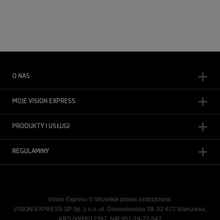
O NAS
MOJE VISION EXPRESS
PRODUKTY I USŁUGI
REGULAMINY
Vision Express © Wszelkie prawa zastrzeżone.
VISION EXPRESS SP Sp. z o.o. ul. Domaniewska 39, 02-672 Warszawa,
KRS 0000017397, NIP 951-19-72-542