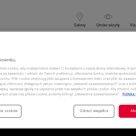
Salony
Umów wizytę
Vis
 KOREKCYJNE
OKULARY PRZECIWSŁONECZNE
tkowniku,
ów cookie, aby maksymalnie ułatwić Ci korzystanie z naszej strony internetowej, w tym
60 501/11
a jej zawartości i reklam do Twoich preferencji, oferowania funkcji mediów społeczno
 ruchu. Pliki cookie obejmują pliki związane z kierowaniem treści oraz pliki do zaawa
ięcej informacji dostępnych jest po rozwinięciu „Ustawień zaawansowanych” oraz z polit
eptuj, wyrażasz zgodę na używanie przez nas wszystkich plików cookie. Aby zmienić rod
anych przez nas plików cookie, prosimy kliknąć „Ustawienia zaawansowane”.
Polityka
ia cookies
Odrzuć wszystkie
Ak