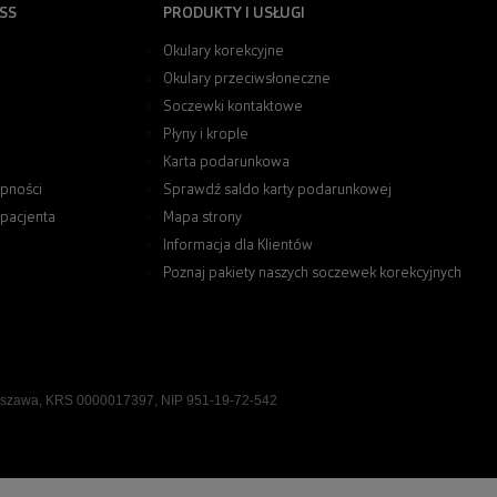
SS
PRODUKTY I USŁUGI
Okulary korekcyjne
Okulary przeciwsłoneczne
Soczewki kontaktowe
Płyny i krople
Karta podarunkowa
pności
Sprawdź saldo karty podarunkowej
 pacjenta
Mapa strony
Informacja dla Klientów
Poznaj pakiety naszych soczewek korekcyjnych
rszawa, KRS 0000017397, NIP 951-19-72-542