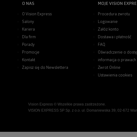
O NAS
MOJE VISION EXPRE
O Vision Express
Procedura zwrotu
Salony
Logowanie
Kariera
Załóż konto
Dla firm
Dostawa i płatność
Porady
FAQ
Promocje
Oświadczenie o dostę
Kontakt
informacja o prawach
Zapisz się do Newslettera
Zwrot Online
Ustawienia cookies
Vision Express © Wszelkie prawa zastrzeżone.
VISION EXPRESS SP Sp. z o.o. ul. Domaniewska 39, 02-672 Wa