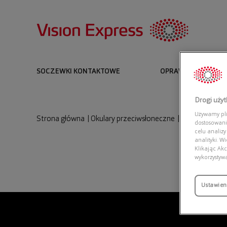
SOCZEWKI KONTAKTOWE
OPRAWKI I OKULARY
Drogi uży
Używamy plik
Strona główna
|
Okulary przeciwsłoneczne
|
RALPH 0RA51
dostosowani
celu analizy
analityki. W
Klikając Akc
wykorzystyw
Ustawien