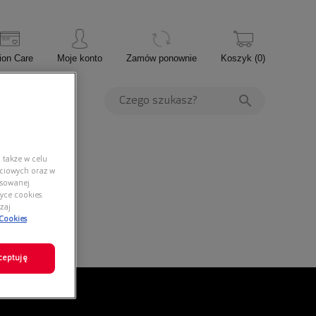
ion Care
Moje konto
Zamów ponownie
Koszyk
(
0
)
PROMOCJE
 także w celu
ściowych oraz w
nsowanej
yce cookies.
zaj
 Cookies
ceptuję