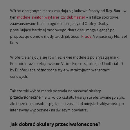
Wśród dostępnych marek znajdują się kultowe fasony od
Ray-Ban
– w
tym
modele aviator, wayfarer czy clubmaster
– a także sportowe,
zaawansowane technologicznie projekty od Oakley. Osoby
poszukujące bardziej modowego charakteru mogą sięgnąć po
propozycje domów mody takich jak Gucci,
Prada
, Versace czy Michael
Kors.
W ofercie znajdują się również lekkie modele z polaryzacją marki
Polaroid oraz kolekcje własne Vision Express, takie jak Unofficial i D
by D, oferujące różnorodne style w atrakcyjnych wariantach
cenowych.
Tak szeroki wybór marek pozwala dopasować
okulary
przeciwsłoneczne
nie tylko do kształtu twarzy i preferowanego stylu,
ale także do sposobu spędzania czasu – od miejskich aktywności po
intensywny wypoczynek na świeżym powietrzu.
Jak dobrać okulary przeciwsłoneczne?