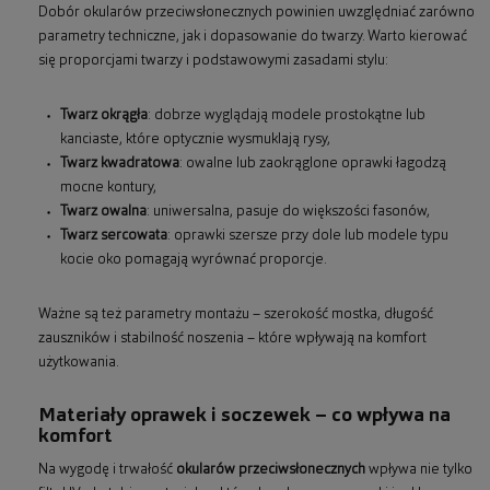
Dobór okularów przeciwsłonecznych powinien uwzględniać zarówno
parametry techniczne, jak i dopasowanie do twarzy. Warto kierować
się proporcjami twarzy i podstawowymi zasadami stylu:
Twarz okrągła
: dobrze wyglądają modele prostokątne lub
kanciaste, które optycznie wysmuklają rysy,
Twarz kwadratowa
: owalne lub zaokrąglone oprawki łagodzą
mocne kontury,
Twarz owalna
: uniwersalna, pasuje do większości fasonów,
Twarz sercowata
: oprawki szersze przy dole lub modele typu
kocie oko pomagają wyrównać proporcje.
Ważne są też parametry montażu – szerokość mostka, długość
zauszników i stabilność noszenia – które wpływają na komfort
użytkowania.
Materiały oprawek i soczewek – co wpływa na
komfort
Na wygodę i trwałość
okularów przeciwsłonecznych
wpływa nie tylko