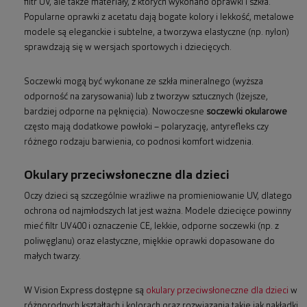
filtr UV, ale także materiały, z których wykonano oprawki i szkła.
Popularne oprawki z acetatu dają bogate kolory i lekkość, metalowe
modele są eleganckie i subtelne, a tworzywa elastyczne (np. nylon)
sprawdzają się w wersjach sportowych i dziecięcych.
Soczewki mogą być wykonane ze szkła mineralnego (wyższa
odporność na zarysowania) lub z tworzyw sztucznych (lżejsze,
bardziej odporne na pęknięcia). Nowoczesne
soczewki okularowe
często mają dodatkowe powłoki – polaryzację, antyrefleks czy
różnego rodzaju barwienia, co podnosi komfort widzenia.
Okulary przeciwsłoneczne dla dzieci
Oczy dzieci są szczególnie wrażliwe na promieniowanie UV, dlatego
ochrona od najmłodszych lat jest ważna. Modele dziecięce powinny
mieć filtr UV400 i oznaczenie CE, lekkie, odporne soczewki (np. z
poliwęglanu) oraz elastyczne, miękkie oprawki dopasowane do
małych twarzy.
W Vision Express dostępne są
okulary przeciwsłoneczne dla dzieci
w
różnorodnych kształtach i kolorach oraz rozwiązania takie jak nakładki