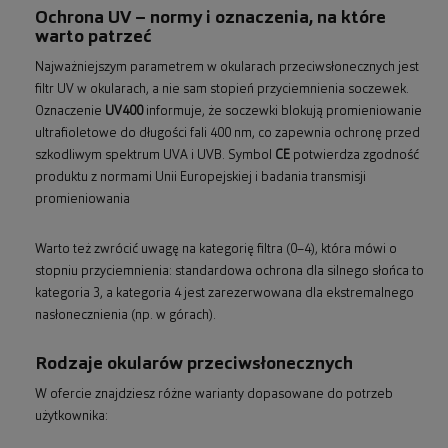
Ochrona UV – normy i oznaczenia, na które
warto patrzeć
Najważniejszym parametrem w okularach przeciwsłonecznych jest
filtr UV w okularach, a nie sam stopień przyciemnienia soczewek.
Oznaczenie
UV400
informuje, że soczewki blokują promieniowanie
ultrafioletowe do długości fali 400 nm, co zapewnia ochronę przed
szkodliwym spektrum UVA i UVB. Symbol
CE
potwierdza zgodność
produktu z normami Unii Europejskiej i badania transmisji
promieniowania
Warto też zwrócić uwagę na kategorię filtra (0–4), która mówi o
stopniu przyciemnienia: standardowa ochrona dla silnego słońca to
kategoria 3, a kategoria 4 jest zarezerwowana dla ekstremalnego
nasłonecznienia (np. w górach).
Rodzaje okularów przeciwsłonecznych
W ofercie znajdziesz różne warianty dopasowane do potrzeb
użytkownika: