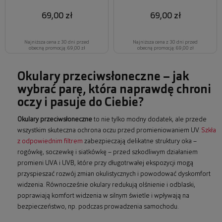
69,00 zł
69,00 zł
Najniższa cena z 30 dni przed
Najniższa cena z 30 dni przed
obecną promocją: 69,00 zł
obecną promocją: 69,00 zł
Okulary przeciwsłoneczne – jak
wybrać parę, która naprawdę chroni
oczy i pasuje do Ciebie?
Okulary przeciwsłoneczne
to nie tylko modny dodatek, ale przede
wszystkim skuteczna ochrona oczu przed promieniowaniem UV.
Szkła
z odpowiednim filtrem
zabezpieczają delikatne struktury oka –
rogówkę, soczewkę i siatkówkę – przed szkodliwym działaniem
promieni UVA i UVB, które przy długotrwałej ekspozycji mogą
przyspieszać rozwój zmian okulistycznych i powodować dyskomfort
widzenia. Równocześnie okulary redukują olśnienie i odblaski,
poprawiają komfort widzenia w silnym świetle i wpływają na
bezpieczeństwo, np. podczas prowadzenia samochodu.