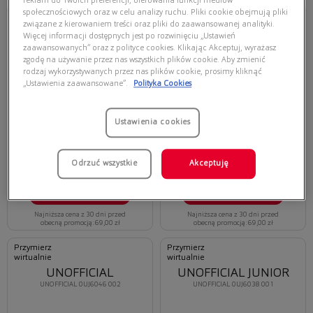
reklam do Twoich preferencji, oferowania funkcji mediów
społecznościowych oraz w celu analizy ruchu. Pliki cookie obejmują pliki
Przymierz
Przymierz
wirtualnie
wirtualnie
związane z kierowaniem treści oraz pliki do zaawansowanej analityki.
UNOFFICIAL
UNOFFICIAL
Więcej informacji dostępnych jest po rozwinięciu „Ustawień
zaawansowanych” oraz z polityce cookies. Klikając Akceptuj, wyrażasz
UNOFFICIAL 0UJ6044 002
UNOFFICIAL 0UJ5011 001
zgodę na używanie przez nas wszystkich plików cookie. Aby zmienić
rodzaj wykorzystywanych przez nas plików cookie, prosimy kliknąć
„Ustawienia zaawansowane”.
Polityka Cookies
Ustawienia cookies
Odrzuć wszystkie
Akceptuję
48,30 zł
48,30 zł
69,00 zł
69,00 zł
Dodaj do koszyka
Dodaj do koszyka
Najniższa cena z 30 dni przed
Najniższa cena z 30 dni przed
obecną promocją: 69,00 zł
obecną promocją: 69,00 zł
Przymierz
Przymierz
wirtualnie
wirtualnie
UNOFFICIAL
UNOFFICIAL JUNIOR
UNOFFICIAL 0UJ6046 002
UNOFFICIAL 0UJ6038 001