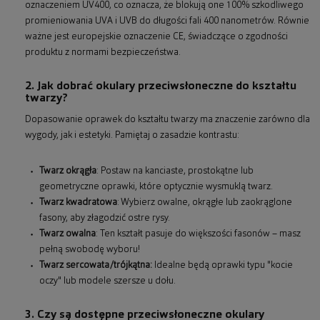
oznaczeniem UV400, co oznacza, że blokują one 100% szkodliwego
promieniowania UVA i UVB do długości fali 400 nanometrów. Równie
ważne jest europejskie oznaczenie CE, świadczące o zgodności
produktu z normami bezpieczeństwa.
2. Jak dobrać okulary przeciwsłoneczne do kształtu
twarzy?
Dopasowanie oprawek do kształtu twarzy ma znaczenie zarówno dla
wygody, jak i estetyki. Pamiętaj o zasadzie kontrastu:
Twarz okrągła
: Postaw na kanciaste, prostokątne lub
geometryczne oprawki, które optycznie wysmuklą twarz.
Twarz kwadratowa
: Wybierz owalne, okrągłe lub zaokrąglone
fasony, aby złagodzić ostre rysy.
Twarz owalna
: Ten kształt pasuje do większości fasonów – masz
pełną swobodę wyboru!
Twarz sercowata/trójkątna:
Idealne będą oprawki typu "kocie
oczy" lub modele szersze u dołu.
3. Czy są dostępne przeciwsłoneczne okulary