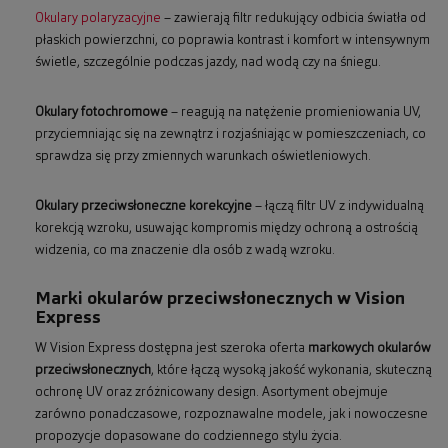
Okulary polaryzacyjne
– zawierają filtr redukujący odbicia światła od
płaskich powierzchni, co poprawia kontrast i komfort w intensywnym
świetle, szczególnie podczas jazdy, nad wodą czy na śniegu.
Okulary fotochromowe
– reagują na natężenie promieniowania UV,
przyciemniając się na zewnątrz i rozjaśniając w pomieszczeniach, co
sprawdza się przy zmiennych warunkach oświetleniowych.
Okulary przeciwsłoneczne korekcyjne
– łączą filtr UV z indywidualną
korekcją wzroku, usuwając kompromis między ochroną a ostrością
widzenia, co ma znaczenie dla osób z wadą wzroku.
Marki okularów przeciwsłonecznych w Vision
Express
W Vision Express dostępna jest szeroka oferta
markowych okularów
przeciwsłonecznych
, które łączą wysoką jakość wykonania, skuteczną
ochronę UV oraz zróżnicowany design. Asortyment obejmuje
zarówno ponadczasowe, rozpoznawalne modele, jak i nowoczesne
propozycje dopasowane do codziennego stylu życia.