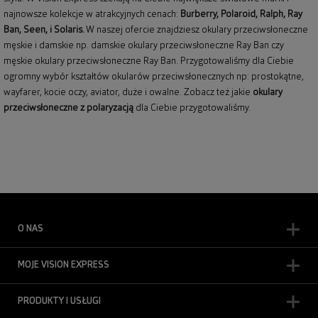
najnowsze kolekcje w atrakcyjnych cenach:
Burberry
,
Polaroid
,
Ralph
,
Ray
Ban
, Seen, i Solaris.
W naszej ofercie znajdziesz okulary przeciwsłoneczne
męskie i damskie np.
damskie okulary przeciwsłoneczne Ray Ban
czy
męskie okulary przeciwsłoneczne Ray Ban
. Przygotowaliśmy dla Ciebie
ogromny wybór kształtów okularów przeciwsłonecznych np: prostokątne,
wayfarer,
kocie oczy
, aviator, duże i owalne. Zobacz też jakie
okulary
przeciwsłoneczne z polaryzacją
dla Ciebie przygotowaliśmy.
O NAS
MOJE VISION EXPRESS
PRODUKTY I USŁUGI