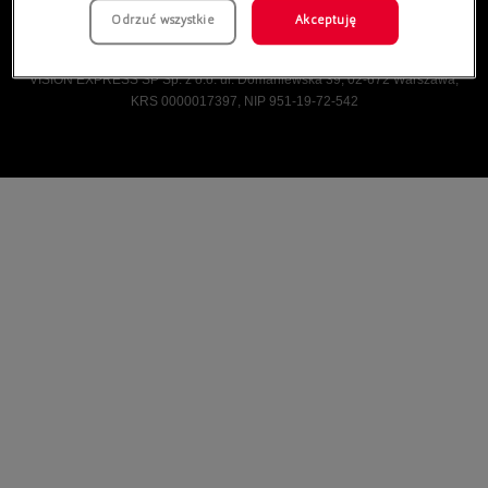
Odrzuć wszystkie
Akceptuję
Vision Express © Wszelkie prawa zastrzeżone.
VISION EXPRESS SP Sp. z o.o. ul. Domaniewska 39, 02-672 Warszawa,
KRS 0000017397, NIP 951-19-72-542