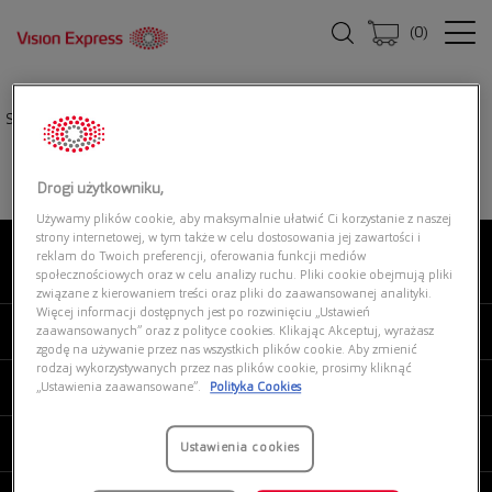
(
0
)
Strona główna
|
Okulary przeciwsłoneczne
|
UNOFFICIAL 0UJ6037 001
Drogi użytkowniku,
Używamy plików cookie, aby maksymalnie ułatwić Ci korzystanie z naszej
strony internetowej, w tym także w celu dostosowania jej zawartości i
reklam do Twoich preferencji, oferowania funkcji mediów
O NAS
społecznościowych oraz w celu analizy ruchu. Pliki cookie obejmują pliki
związane z kierowaniem treści oraz pliki do zaawansowanej analityki.
Więcej informacji dostępnych jest po rozwinięciu „Ustawień
MOJE VISION EXPRESS
zaawansowanych” oraz z polityce cookies. Klikając Akceptuj, wyrażasz
zgodę na używanie przez nas wszystkich plików cookie. Aby zmienić
rodzaj wykorzystywanych przez nas plików cookie, prosimy kliknąć
PRODUKTY I USŁUGI
„Ustawienia zaawansowane”.
Polityka Cookies
REGULAMINY
Ustawienia cookies