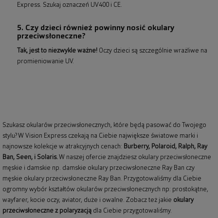
Express. Szukaj oznaczeń UV400 i CE.
5. Czy dzieci również powinny nosić okulary
przeciwsłoneczne?
Tak, jest to niezwykle ważne!
Oczy dzieci są szczególnie wrażliwe na
promieniowanie UV.
Szukasz okularów przeciwsłonecznych, które będą pasować do Twojego
stylu? W Vision Express czekają na Ciebie największe światowe marki i
najnowsze kolekcje w atrakcyjnych cenach:
Burberry
,
Polaroid
,
Ralph
,
Ray
Ban
, Seen, i Solaris.
W naszej ofercie znajdziesz okulary przeciwsłoneczne
męskie i damskie np.
damskie okulary przeciwsłoneczne Ray Ban
czy
męskie okulary przeciwsłoneczne Ray Ban
. Przygotowaliśmy dla Ciebie
ogromny wybór kształtów okularów przeciwsłonecznych np: prostokątne,
wayfarer,
kocie oczy
, aviator, duże i owalne. Zobacz też jakie
okulary
przeciwsłoneczne z polaryzacją
dla Ciebie przygotowaliśmy.