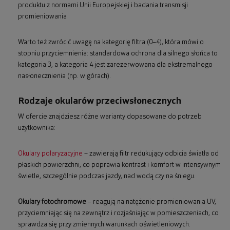
produktu z normami Unii Europejskiej i badania transmisji
promieniowania
Warto też zwrócić uwagę na kategorię filtra (0–4), która mówi o
stopniu przyciemnienia: standardowa ochrona dla silnego słońca to
kategoria 3, a kategoria 4 jest zarezerwowana dla ekstremalnego
nasłonecznienia (np. w górach).
Rodzaje okularów przeciwsłonecznych
W ofercie znajdziesz różne warianty dopasowane do potrzeb
użytkownika:
Okulary polaryzacyjne
– zawierają filtr redukujący odbicia światła od
płaskich powierzchni, co poprawia kontrast i komfort w intensywnym
świetle, szczególnie podczas jazdy, nad wodą czy na śniegu.
Okulary fotochromowe
– reagują na natężenie promieniowania UV,
przyciemniając się na zewnątrz i rozjaśniając w pomieszczeniach, co
sprawdza się przy zmiennych warunkach oświetleniowych.