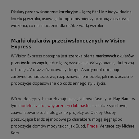
Okulary przeciwsłoneczne korekcyjne
– łączą filtr UV z indywidualną
korekcją wzroku, usuwając kompromis między ochroną a ostrością
widzenia, co ma znaczenie dla osób z wadą wzroku.
Marki okularów przeciwsłonecznych w Vision
Express
W Vision Express dostępna jest szeroka oferta
markowych okularów
przeciwsłonecznych
, które łączą wysoką jakość wykonania, skuteczną
ochronę UV oraz zróżnicowany design. Asortyment obejmuje
zarówno ponadczasowe, rozpoznawalne modele, jak i nowoczesne
propozycje dopasowane do codziennego stylu życia.
Wśród dostępnych marek znajdują się kultowe fasony od
Ray-Ban
– w
tym
modele aviator, wayfarer czy clubmaster
– a także sportowe,
zaawansowane technologicznie projekty od Oakley. Osoby
poszukujące bardziej modowego charakteru mogą sięgnąć po
propozycje domów mody takich jak Gucci,
Prada
, Versace czy Michael
Kors.