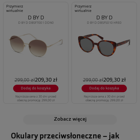
Przymierz
Przymierz
wirtualnie
wirtualnie
D BY D
D BY D
D BY D DBSF7001 DDN0
D BY D DBSF5010 HRE0
209,30 zł
209,30 zł
299,00 zł
299,00 zł
Dodaj do koszyka
Dodaj do koszyka
Najniższa cena z 30 dni przed
Najniższa cena z 30 dni przed
obecną promocją: 299,00 zł
obecną promocją: 299,00 zł
zobacz więcej
Okulary przeciwsłoneczne – jak