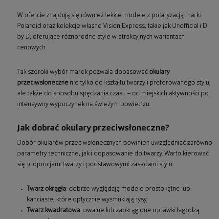
W ofercie znajdują się również lekkie modele z polaryzacją marki
Polaroid oraz kolekcje własne Vision Express, takie jak Unofficial i D
by D, oferujące różnorodne style w atrakcyjnych wariantach
cenowych.
Tak szeroki wybór marek pozwala dopasować
okulary
przeciwsłoneczne
nie tylko do kształtu twarzy i preferowanego stylu,
ale także do sposobu spędzania czasu – od miejskich aktywności po
intensywny wypoczynek na świeżym powietrzu.
Jak dobrać okulary przeciwsłoneczne?
Dobór okularów przeciwsłonecznych powinien uwzględniać zarówno
parametry techniczne, jak i dopasowanie do twarzy. Warto kierować
się proporcjami twarzy i podstawowymi zasadami stylu:
Twarz okrągła
: dobrze wyglądają modele prostokątne lub
kanciaste, które optycznie wysmuklają rysy,
Twarz kwadratowa
: owalne lub zaokrąglone oprawki łagodzą