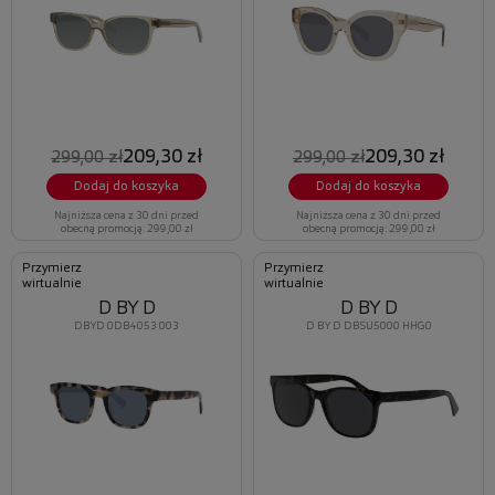
209,30 zł
209,30 zł
299,00 zł
299,00 zł
Dodaj do koszyka
Dodaj do koszyka
Najniższa cena z 30 dni przed
Najniższa cena z 30 dni przed
obecną promocją: 299,00 zł
obecną promocją: 299,00 zł
Przymierz
Przymierz
wirtualnie
wirtualnie
D BY D
D BY D
DBYD 0DB4053 003
D BY D DBSU5000 HHG0