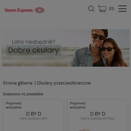
(
0
)
Strona główna
|
Okulary przeciwsłoneczne
Znaleziono
41 produktów
Przymierz
Przymierz
wirtualnie
wirtualnie
D BY D
D BY D
DBYD 0DB4054 003
D BY D DBSF5010P PTG0