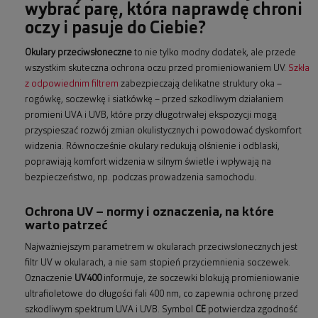
wybrać parę, która naprawdę chroni
oczy i pasuje do Ciebie?
Okulary przeciwsłoneczne
to nie tylko modny dodatek, ale przede
wszystkim skuteczna ochrona oczu przed promieniowaniem UV.
Szkła
z odpowiednim filtrem
zabezpieczają delikatne struktury oka –
rogówkę, soczewkę i siatkówkę – przed szkodliwym działaniem
promieni UVA i UVB, które przy długotrwałej ekspozycji mogą
przyspieszać rozwój zmian okulistycznych i powodować dyskomfort
widzenia. Równocześnie okulary redukują olśnienie i odblaski,
poprawiają komfort widzenia w silnym świetle i wpływają na
bezpieczeństwo, np. podczas prowadzenia samochodu.
Ochrona UV – normy i oznaczenia, na które
warto patrzeć
Najważniejszym parametrem w okularach przeciwsłonecznych jest
filtr UV w okularach, a nie sam stopień przyciemnienia soczewek.
Oznaczenie
UV400
informuje, że soczewki blokują promieniowanie
ultrafioletowe do długości fali 400 nm, co zapewnia ochronę przed
szkodliwym spektrum UVA i UVB. Symbol
CE
potwierdza zgodność