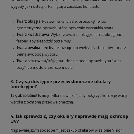
Dopasowanie oprawek do kształtu twarzy ma znaczenie zarówno dla
wygody, jak i estetyki. Pamiętaj o zasadzie kontrastu:
Twarz okrągła
: Postaw na kanciaste, prostokątne lub
geometryczne oprawki, które optycznie wysmuklą twarz.
Twarz kwadratowa
: Wybierz owalne, okrągłe lub zaokrąglone
fasony, aby złagodzić ostre rysy.
Twarz owalna
: Ten kształt pasuje do większości fasonów – masz
pełną swobodę wyboru!
Twarz sercowata/trójkątna:
Idealne będą oprawki typu "kocie
oczy" lub modele szersze u dołu.
3. Czy są dostępne przeciwsłoneczne okulary
korekcyjne?
Tak, absolutnie!
Istnieje kilka rozwiązań, aby połączyć korekcję wady
wzroku z ochroną przeciwsłoneczną.
4. Jak sprawdzić, czy okulary naprawdę mają ochronę
UV?
Najpewniejszym sposobem jest zakup okularów w salonie Vision