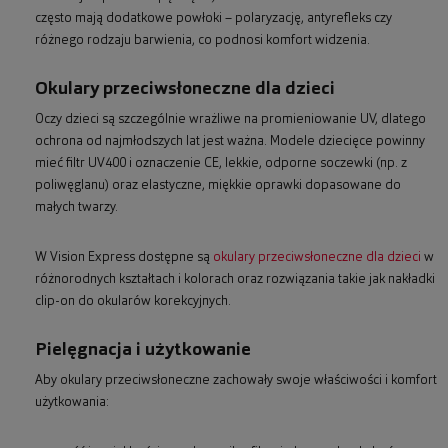
często mają dodatkowe powłoki – polaryzację, antyrefleks czy
różnego rodzaju barwienia, co podnosi komfort widzenia.
Okulary przeciwsłoneczne dla dzieci
Oczy dzieci są szczególnie wrażliwe na promieniowanie UV, dlatego
ochrona od najmłodszych lat jest ważna. Modele dziecięce powinny
mieć filtr UV400 i oznaczenie CE, lekkie, odporne soczewki (np. z
poliwęglanu) oraz elastyczne, miękkie oprawki dopasowane do
małych twarzy.
W Vision Express dostępne są
okulary przeciwsłoneczne dla dzieci
w
różnorodnych kształtach i kolorach oraz rozwiązania takie jak nakładki
clip-on do okularów korekcyjnych.
Pielęgnacja i użytkowanie
Aby okulary przeciwsłoneczne zachowały swoje właściwości i komfort
użytkowania: