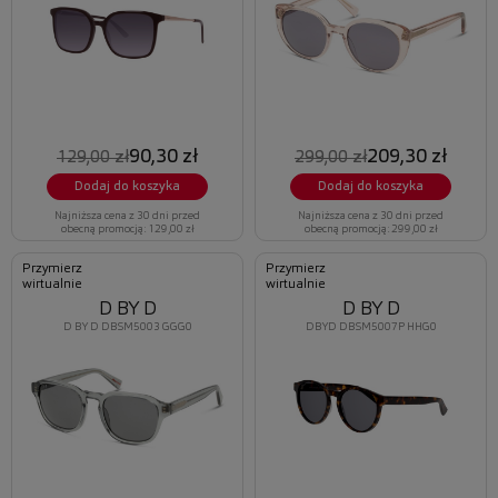
90,30 zł
209,30 zł
129,00 zł
299,00 zł
Dodaj do koszyka
Dodaj do koszyka
Najniższa cena z 30 dni przed
Najniższa cena z 30 dni przed
obecną promocją: 129,00 zł
obecną promocją: 299,00 zł
Przymierz
Przymierz
wirtualnie
wirtualnie
D BY D
D BY D
D BY D DBSM5003 GGG0
DBYD DBSM5007P HHG0