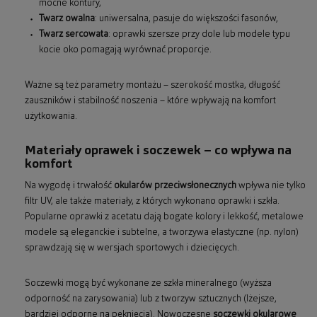
mocne kontury,
Twarz owalna
: uniwersalna, pasuje do większości fasonów,
Twarz sercowata
: oprawki szersze przy dole lub modele typu
kocie oko pomagają wyrównać proporcje.
Ważne są też parametry montażu – szerokość mostka, długość
zauszników i stabilność noszenia – które wpływają na komfort
użytkowania.
Materiały oprawek i soczewek – co wpływa na
komfort
Na wygodę i trwałość
okularów przeciwsłonecznych
wpływa nie tylko
filtr UV, ale także materiały, z których wykonano oprawki i szkła.
Popularne oprawki z acetatu dają bogate kolory i lekkość, metalowe
modele są eleganckie i subtelne, a tworzywa elastyczne (np. nylon)
sprawdzają się w wersjach sportowych i dziecięcych.
Soczewki mogą być wykonane ze szkła mineralnego (wyższa
odporność na zarysowania) lub z tworzyw sztucznych (lżejsze,
bardziej odporne na pęknięcia). Nowoczesne
soczewki okularowe