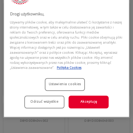
Przymierz
Przymierz
wirtualnie
wirtualnie
Drogi użytkowniku,
D BY D
D BY D
DBYD 0DB4053 002
DBYD 0DB4053 001
Używamy plików cookie, aby maksymalnie ułatwić Ci korzystanie z naszej
strony internetowej, w tym także w celu dostosowania jej zawartości i
reklam do Twoich preferencji, oferowania funkcji mediów
społecznościowych oraz w celu analizy ruchu. Pliki cookie obejmują pliki
związane z kierowaniem treści oraz pliki do zaawansowanej analityki.
Więcej informacji dostępnych jest po rozwinięciu „Ustawień
zaawansowanych” oraz z polityce cookies. Klikając Akceptuj, wyrażasz
zgodę na używanie przez nas wszystkich plików cookie. Aby zmienić
rodzaj wykorzystywanych przez nas plików cookie, prosimy kliknąć
„Ustawienia zaawansowane”.
Polityka Cookies
209,30 zł
209,30 zł
299,00 zł
299,00 zł
Dodaj do koszyka
Dodaj do koszyka
Ustawienia cookies
Najniższa cena z 30 dni przed
Najniższa cena z 30 dni przed
obecną promocją: 299,00 zł
obecną promocją: 299,00 zł
Odrzuć wszystkie
Akceptuję
Przymierz
Przymierz
wirtualnie
wirtualnie
D BY D
D BY D
DBYD 0DB4044 002
D BY D 0DB4049 003