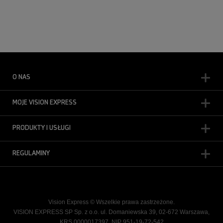
O NAS
MOJE VISION EXPRESS
PRODUKTY I USŁUGI
REGULAMINY
Vision Express © Wszelkie prawa zastrzeżone.
VISION EXPRESS SP Sp. z o.o. ul. Domaniewska 39, 02-672 Warszawa,
KRS 0000017397, NIP 951-19-72-542