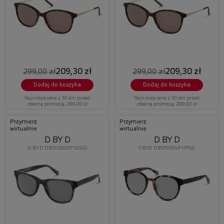
209,30 zł
209,30 zł
299,00 zł
299,00 zł
Dodaj do koszyka
Dodaj do koszyka
Najniższa cena z 30 dni przed
Najniższa cena z 30 dni przed
obecną promocją: 299,00 zł
obecną promocją: 299,00 zł
Przymierz
Przymierz
wirtualnie
wirtualnie
D BY D
D BY D
D BY D DBSU5000P GGG0
DBYD DBSF5004P HPG0