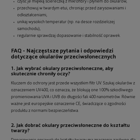
czyść je miękką ściereczką z mikrofibry i płynem do okularów,
przechowuj w twardym etui, chroniąc przed zarysowaniami i
odkształceniami,
unikaj wysokich temperatur (np. na desce rozdzielczej
samochodu),
regularnie sprawdzaj dopasowanie i stabilność oprawek.
FAQ - Najczęstsze pytania i odpowiedzi
dotyczące okularów przeciwsłonecznych
1. Jak wybrać okulary przeciwsłoneczne, aby
skutecznie chroniły oczy?
Kluczem do ochrony jest przede wszystkim filtr UV. Szukaj okularów z
oznaczeniem UV400, co oznacza, że blokują one 100% szkodliwego
promieniowania UVA i UVB do długości fali 400 nanometrów. Równie
ważne jest europejskie oznaczenie CE, świadczące o zgodności
produktu z normami bezpieczeństwa.
2. Jak dobrać okulary przeciwsłoneczne do kształtu
twarzy?