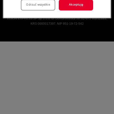
Odrzuć wszystkie
Akceptuję
Vision Express © Wszelkie prawa zastrzeżone.
VISION EXPRESS SP Sp. z o.o. ul. Domaniewska 39, 02-672 Warszawa,
KRS 0000017397, NIP 951-19-72-542