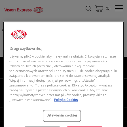
(
0
)
Strona główna
|
Okulary przeciwsłoneczne
|
DBYD DBSU5005P HBG0
Drogi użytkowniku,
Używamy plików cookie, aby maksymalnie ułatwić Ci korzystanie z naszej
strony internetowej, w tym także w celu dostosowania jej zawartości i
reklam do Twoich preferencji, oferowania funkcji mediów
O NAS
społecznościowych oraz w celu analizy ruchu. Pliki cookie obejmują pliki
związane z kierowaniem treści oraz pliki do zaawansowanej analityki.
Więcej informacji dostępnych jest po rozwinięciu „Ustawień
MOJE VISION EXPRESS
zaawansowanych” oraz z polityce cookies. Klikając Akceptuj, wyrażasz
zgodę na używanie przez nas wszystkich plików cookie. Aby zmienić
rodzaj wykorzystywanych przez nas plików cookie, prosimy kliknąć
PRODUKTY I USŁUGI
„Ustawienia zaawansowane”.
Polityka Cookies
REGULAMINY
Ustawienia cookies