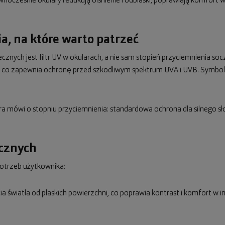
cześnie okulary redukują olśnienie i odblaski, poprawiają komfort wi
a, na które warto patrzeć
nych jest filtr UV w okularach, a nie sam stopień przyciemnienia s
nm, co zapewnia ochronę przed szkodliwym spektrum UVA i UVB. Symbo
óra mówi o stopniu przyciemnienia: standardowa ochrona dla silnego sł
ecznych
otrzeb użytkownika:
icia światła od płaskich powierzchni, co poprawia kontrast i komfort w