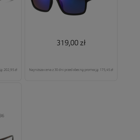
319,00 zł
ą: 202,95 zł
Najniższa cena z 30 dni przed obecną promocją: 175,45 zł
86