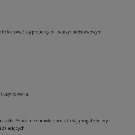
rto kierować się proporcjami twarzy i podstawowymi
rt użytkowania.
 i szkła. Popularne oprawki z acetatu dają bogate kolory i
 dziecięcych.