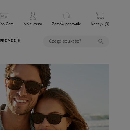
ion Care
Moje konto
Zamów ponownie
Koszyk
(
0
)
PROMOCJE