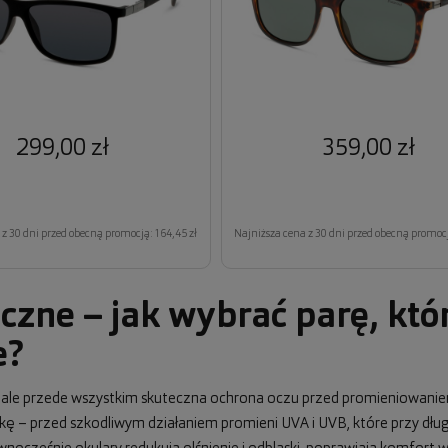
299,00 zł
359,00 zł
z 30 dni przed obecną promocją: 164,45 zł
Najniższa cena z 30 dni przed obecną promocj
czne – jak wybrać parę, któ
e?
, ale przede wszystkim skuteczna ochrona oczu przed promieniowani
wkę – przed szkodliwym działaniem promieni UVA i UVB, które przy dł