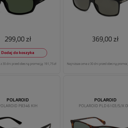
299,00 zł
369,00 zł
Dodaj do koszyka
z 30 dni przed obecną promocją: 191,75 zł
Najniższa cena z 30 dni przed obecną promocj
POLAROID
POLAROID
POLAROID P8346 KIH
POLAROID PLD 6103/S/X 0