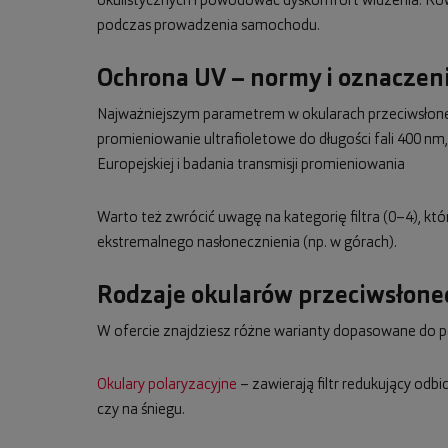
okulistycznych i powodować dyskomfort widzenia. Równo
podczas prowadzenia samochodu.
Ochrona UV – normy i oznaczeni
Najważniejszym parametrem w okularach przeciwsłonecz
promieniowanie ultrafioletowe do długości fali 400 
Europejskiej i badania transmisji promieniowania
Warto też zwrócić uwagę na kategorię filtra (0–4), kt
ekstremalnego nasłonecznienia (np. w górach).
Rodzaje okularów przeciwsłon
W ofercie znajdziesz różne warianty dopasowane do p
Okulary polaryzacyjne
– zawierają filtr redukujący odb
czy na śniegu.