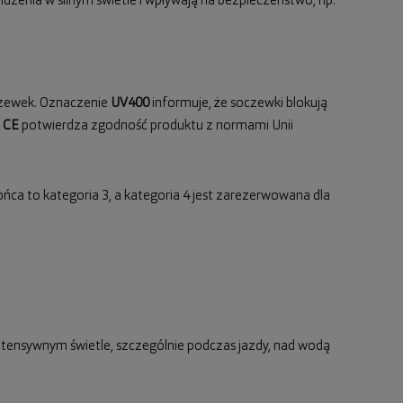
dzenia w silnym świetle i wpływają na bezpieczeństwo, np.
oczewek. Oznaczenie
UV400
informuje, że soczewki blokują
l
CE
potwierdza zgodność produktu z normami Unii
ońca to kategoria 3, a kategoria 4 jest zarezerwowana dla
 intensywnym świetle, szczególnie podczas jazdy, nad wodą