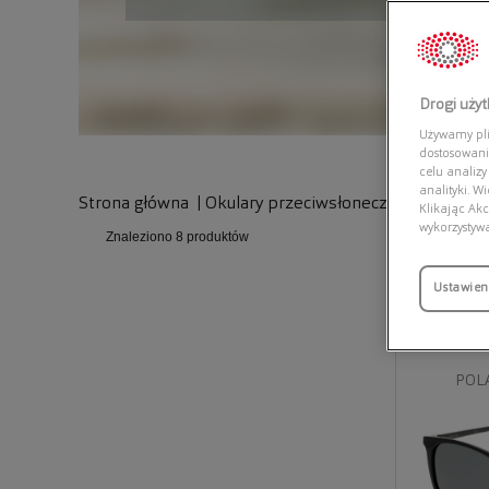
Drogi uży
Używamy plik
dostosowani
celu analizy
analityki. W
Strona główna
|
Okulary przeciwsłoneczne
Klikając Akc
wykorzystyw
Znaleziono
8 produktów
Ustawien
POLA