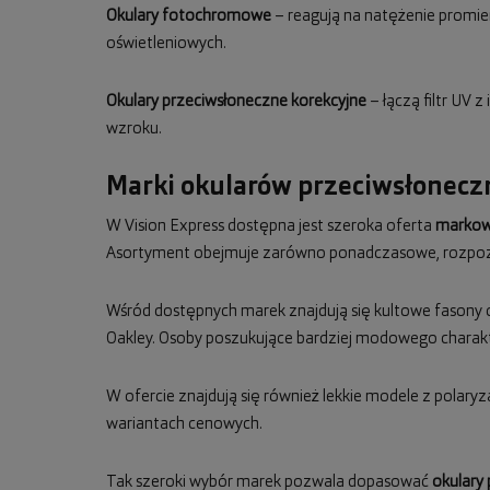
Okulary fotochromowe
– reagują na natężenie promie
oświetleniowych.
Okulary przeciwsłoneczne korekcyjne
– łączą filtr UV 
wzroku.
Marki okularów przeciwsłoneczn
W Vision Express dostępna jest szeroka oferta
markow
Asortyment obejmuje zarówno ponadczasowe, rozpozn
Wśród dostępnych marek znajdują się kultowe fasony
Oakley. Osoby poszukujące bardziej modowego charak
W ofercie znajdują się również lekkie modele z polaryza
wariantach cenowych.
Tak szeroki wybór marek pozwala dopasować
okulary