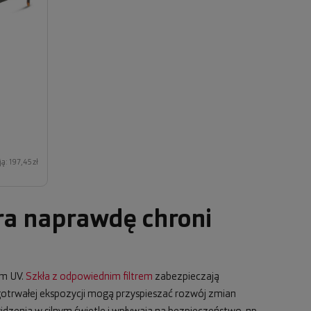
ą: 197,45 zł
ra naprawdę chroni
em UV.
Szkła z odpowiednim filtrem
zabezpieczają
ugotrwałej ekspozycji mogą przyspieszać rozwój zmian