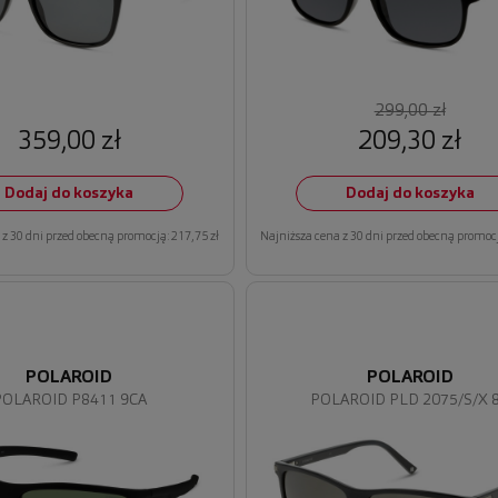
299,00 zł
359,00 zł
209,30 zł
Dodaj do koszyka
Dodaj do koszyka
z 30 dni przed obecną promocją: 217,75 zł
Najniższa cena z 30 dni przed obecną promocj
POLAROID
POLAROID
POLAROID P8411 9CA
POLAROID PLD 2075/S/X 