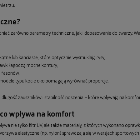
ietrzu.
eczne?
iać zarówno parametry techniczne, jak i dopasowanie do twarzy. Wa
ątne lub kanciaste, które optycznie wysmuklają rysy,
rawki łagodzą mocne kontury,
i fasonów,
ub modele typu kocie oko pomagają wyrównać proporcje.
długość zauszników i stabilność noszenia – które wpływają na komfo
 co wpływa na komfort
ywa nie tylko filtr UV, ale także materiały, z których wykonano oprawki
worzywa elastyczne (np. nylon) sprawdzają się w wersjach sportowych i