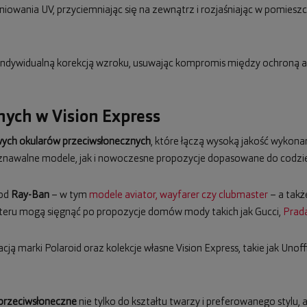
niowania UV, przyciemniając się na zewnątrz i rozjaśniając w pomies
z indywidualną korekcją wzroku, usuwając kompromis między ochroną a
ych w Vision Express
ych okularów przeciwsłonecznych
, które łączą wysoką jakość wykona
awalne modele, jak i nowoczesne propozycje dopasowane do codzien
 od
Ray-Ban
– w tym
modele aviator, wayfarer czy clubmaster
– a takż
teru mogą sięgnąć po propozycje domów mody takich jak Gucci,
Prad
cją marki Polaroid oraz kolekcje własne Vision Express, takie jak Unoff
 przeciwsłoneczne
nie tylko do kształtu twarzy i preferowanego stylu,