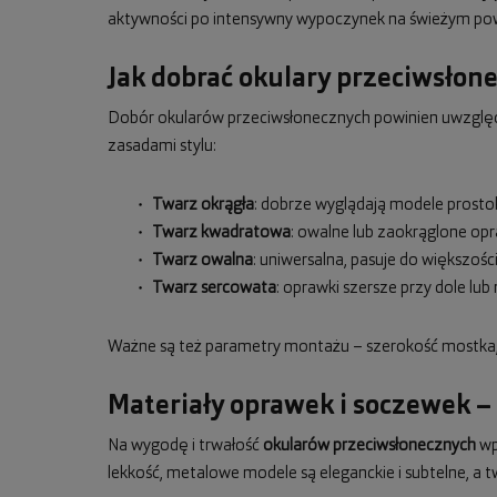
aktywności po intensywny wypoczynek na świeżym pow
Jak dobrać okulary przeciwsłon
Dobór okularów przeciwsłonecznych powinien uwzględn
zasadami stylu:
Twarz okrągła
: dobrze wyglądają modele prostok
Twarz kwadratowa
: owalne lub zaokrąglone op
Twarz owalna
: uniwersalna, pasuje do większośc
Twarz sercowata
: oprawki szersze przy dole l
Ważne są też parametry montażu – szerokość mostka, 
Materiały oprawek i soczewek –
Na wygodę i trwałość
okularów przeciwsłonecznych
wpł
lekkość, metalowe modele są eleganckie i subtelne, a t