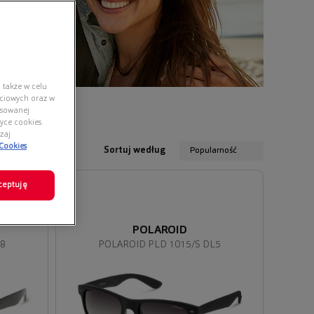
 także w celu
ściowych oraz w
nsowanej
yce cookies.
zaj
 Cookies
Sortuj według
Popularność
ceptuję
POLAROID
28
POLAROID PLD 1015/S DL5