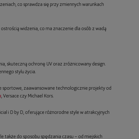
zczeniach, co sprawdza się przy zmiennych warunkach
 ostrością widzenia, co ma znaczenie dla osób z wadą
nia, skuteczną ochronę UV oraz zróżnicowany design.
nego stylu życia.
e sportowe, zaawansowane technologicznie projekty od
a
, Versace czy Michael Kors.
icial i D by D, oferujące różnorodne style w atrakcyjnych
 ale także do sposobu spędzania czasu – od miejskich