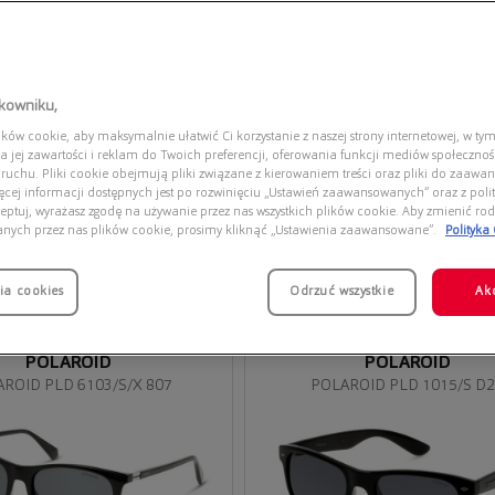
tkowniku,
ów cookie, aby maksymalnie ułatwić Ci korzystanie z naszej strony internetowej, w tym
a jej zawartości i reklam do Twoich preferencji, oferowania funkcji mediów społeczno
 ruchu. Pliki cookie obejmują pliki związane z kierowaniem treści oraz pliki do zaawa
ięcej informacji dostępnych jest po rozwinięciu „Ustawień zaawansowanych” oraz z polit
eptuj, wyrażasz zgodę na używanie przez nas wszystkich plików cookie. Aby zmienić rod
anych przez nas plików cookie, prosimy kliknąć „Ustawienia zaawansowane”.
Polityka
ia cookies
Odrzuć wszystkie
Ak
POLAROID
POLAROID
ROID PLD 6103/S/X 807
POLAROID PLD 1015/S D