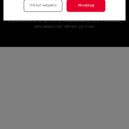
Odrzuć wszystkie
Akceptuję
Vision Express © Wszelkie prawa zastrzeżone.
VISION EXPRESS SP Sp. z o.o. ul. Domaniewska 39, 02-672 Warszawa,
KRS 0000017397, NIP 951-19-72-542