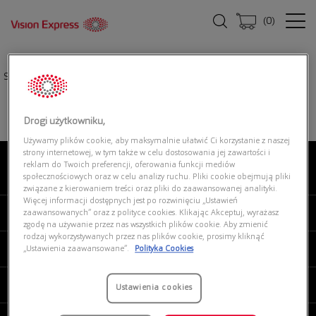
(
0
)
Strona główna
|
Okulary przeciwsłoneczne
|
POLAROID PLD 1015/S D28
Drogi użytkowniku,
Używamy plików cookie, aby maksymalnie ułatwić Ci korzystanie z naszej
strony internetowej, w tym także w celu dostosowania jej zawartości i
reklam do Twoich preferencji, oferowania funkcji mediów
O NAS
społecznościowych oraz w celu analizy ruchu. Pliki cookie obejmują pliki
związane z kierowaniem treści oraz pliki do zaawansowanej analityki.
Więcej informacji dostępnych jest po rozwinięciu „Ustawień
MOJE VISION EXPRESS
zaawansowanych” oraz z polityce cookies. Klikając Akceptuj, wyrażasz
zgodę na używanie przez nas wszystkich plików cookie. Aby zmienić
rodzaj wykorzystywanych przez nas plików cookie, prosimy kliknąć
PRODUKTY I USŁUGI
„Ustawienia zaawansowane”.
Polityka Cookies
REGULAMINY
Ustawienia cookies