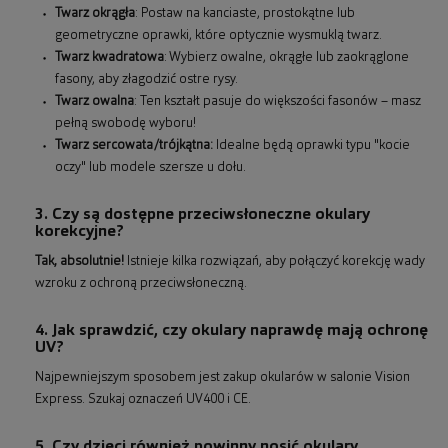
Twarz okrągła
: Postaw na kanciaste, prostokątne lub
geometryczne oprawki, które optycznie wysmuklą twarz.
Twarz kwadratowa
: Wybierz owalne, okrągłe lub zaokrąglone
fasony, aby złagodzić ostre rysy.
Twarz owalna
: Ten kształt pasuje do większości fasonów – masz
pełną swobodę wyboru!
Twarz sercowata/trójkątna:
Idealne będą oprawki typu "kocie
oczy" lub modele szersze u dołu.
3. Czy są dostępne przeciwsłoneczne okulary
korekcyjne?
Tak, absolutnie!
Istnieje kilka rozwiązań, aby połączyć korekcję wady
wzroku z ochroną przeciwsłoneczną.
4. Jak sprawdzić, czy okulary naprawdę mają ochronę
UV?
Najpewniejszym sposobem jest zakup okularów w salonie Vision
Express. Szukaj oznaczeń UV400 i CE.
5. Czy dzieci również powinny nosić okulary