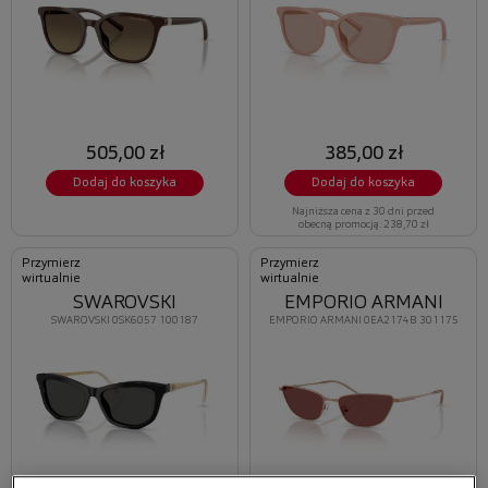
505,00 zł
385,00 zł
Dodaj do koszyka
Dodaj do koszyka
Najniższa cena z 30 dni przed
obecną promocją: 238,70 zł
Przymierz
Przymierz
wirtualnie
wirtualnie
SWAROVSKI
EMPORIO ARMANI
SWAROVSKI 0SK6057 100187
EMPORIO ARMANI 0EA2174B 301175