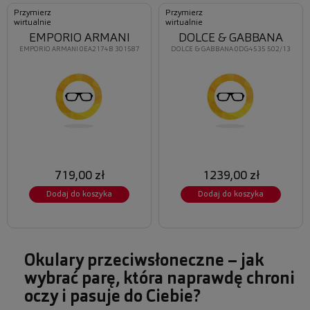
Przymierz
Przymierz
wirtualnie
wirtualnie
EMPORIO ARMANI
DOLCE & GABBANA
EMPORIO ARMANI 0EA2174B 301587
DOLCE & GABBANA 0DG4535 502/13
719,00 zł
1239,00 zł
Dodaj do koszyka
Dodaj do koszyka
Okulary przeciwsłoneczne – jak
wybrać parę, która naprawdę chroni
oczy i pasuje do Ciebie?