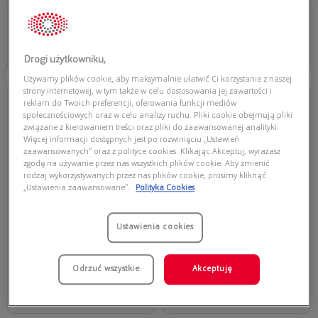
995,00 zł
719,00 zł
Dodaj do koszyka
Dodaj do koszyka
Drogi użytkowniku,
Używamy plików cookie, aby maksymalnie ułatwić Ci korzystanie z naszej
strony internetowej, w tym także w celu dostosowania jej zawartości i
Przymierz
Przymierz
wirtualnie
wirtualnie
reklam do Twoich preferencji, oferowania funkcji mediów
DOLCE & GABBANA
społecznościowych oraz w celu analizy ruchu. Pliki cookie obejmują pliki
COACH
związane z kierowaniem treści oraz pliki do zaawansowanej analityki.
DOLCE & GABBANA 0DG4532 501/87
COACH 0HC8449U 500284
Więcej informacji dostępnych jest po rozwinięciu „Ustawień
zaawansowanych” oraz z polityce cookies. Klikając Akceptuj, wyrażasz
zgodę na używanie przez nas wszystkich plików cookie. Aby zmienić
rodzaj wykorzystywanych przez nas plików cookie, prosimy kliknąć
„Ustawienia zaawansowane”.
Polityka Cookies
Ustawienia cookies
1519,00 zł
569,00 zł
Odrzuć wszystkie
Akceptuję
Dodaj do koszyka
Dodaj do koszyka