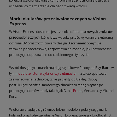
korekcją wzroku, usuwając kompromis między ochroną a ostrością
widzenia, co ma znaczenie dla osób z wadą wzroku.
Marki okularów przeciwsłonecznych w Vision
Express
W Vision Express dostępna jest szeroka oferta
markowych okularów
przeciwsłonecznych
, które łączą wysoką jakość wykonania, skuteczną
ochronę UV oraz zróżnicowany design. Asortyment obejmuje
zarówno ponadczasowe, rozpoznawalne modele, jak i nowoczesne
propozycje dopasowane do codziennego stylu życia.
Wśród dostępnych marek znajdują się kultowe fasony od
Ray-Ban
– w
tym
modele aviator, wayfarer czy clubmaster
– a także sportowe,
zaawansowane technologicznie projekty od Oakley. Osoby
poszukujące bardziej modowego charakteru mogą sięgnąć po
propozycje domów mody takich jak Gucci,
Prada
, Versace czy Michael
Kors.
W ofercie znajdują się również lekkie modele z polaryzacją marki
Polaroid oraz kolekcje własne Vision Express, takie jak Unofficial i D