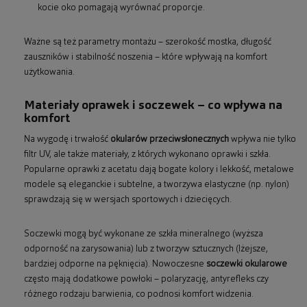
kocie oko pomagają wyrównać proporcje.
Ważne są też parametry montażu – szerokość mostka, długość
zauszników i stabilność noszenia – które wpływają na komfort
użytkowania.
Materiały oprawek i soczewek – co wpływa na
komfort
Na wygodę i trwałość
okularów przeciwsłonecznych
wpływa nie tylko
filtr UV, ale także materiały, z których wykonano oprawki i szkła.
Popularne oprawki z acetatu dają bogate kolory i lekkość, metalowe
modele są eleganckie i subtelne, a tworzywa elastyczne (np. nylon)
sprawdzają się w wersjach sportowych i dziecięcych.
Soczewki mogą być wykonane ze szkła mineralnego (wyższa
odporność na zarysowania) lub z tworzyw sztucznych (lżejsze,
bardziej odporne na pęknięcia). Nowoczesne
soczewki okularowe
często mają dodatkowe powłoki – polaryzację, antyrefleks czy
różnego rodzaju barwienia, co podnosi komfort widzenia.