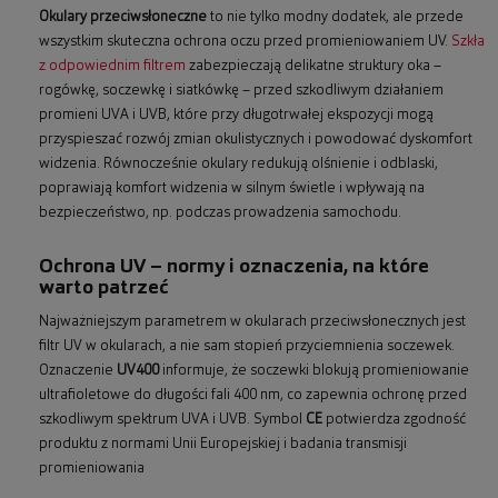
Okulary przeciwsłoneczne
to nie tylko modny dodatek, ale przede
wszystkim skuteczna ochrona oczu przed promieniowaniem UV.
Szkła
z odpowiednim filtrem
zabezpieczają delikatne struktury oka –
rogówkę, soczewkę i siatkówkę – przed szkodliwym działaniem
promieni UVA i UVB, które przy długotrwałej ekspozycji mogą
przyspieszać rozwój zmian okulistycznych i powodować dyskomfort
widzenia. Równocześnie okulary redukują olśnienie i odblaski,
poprawiają komfort widzenia w silnym świetle i wpływają na
bezpieczeństwo, np. podczas prowadzenia samochodu.
Ochrona UV – normy i oznaczenia, na które
warto patrzeć
Najważniejszym parametrem w okularach przeciwsłonecznych jest
filtr UV w okularach, a nie sam stopień przyciemnienia soczewek.
Oznaczenie
UV400
informuje, że soczewki blokują promieniowanie
ultrafioletowe do długości fali 400 nm, co zapewnia ochronę przed
szkodliwym spektrum UVA i UVB. Symbol
CE
potwierdza zgodność
produktu z normami Unii Europejskiej i badania transmisji
promieniowania