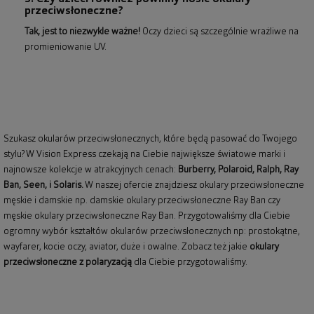
przeciwsłoneczne?
Tak, jest to niezwykle ważne!
Oczy dzieci są szczególnie wrażliwe na
promieniowanie UV.
Szukasz okularów przeciwsłonecznych, które będą pasować do Twojego
stylu? W Vision Express czekają na Ciebie największe światowe marki i
najnowsze kolekcje w atrakcyjnych cenach:
Burberry
,
Polaroid
,
Ralph
,
Ray
Ban
, Seen, i Solaris.
W naszej ofercie znajdziesz okulary przeciwsłoneczne
męskie i damskie np.
damskie okulary przeciwsłoneczne Ray Ban
czy
męskie okulary przeciwsłoneczne Ray Ban
. Przygotowaliśmy dla Ciebie
ogromny wybór kształtów okularów przeciwsłonecznych np: prostokątne,
wayfarer,
kocie oczy
, aviator, duże i owalne. Zobacz też jakie
okulary
przeciwsłoneczne z polaryzacją
dla Ciebie przygotowaliśmy.