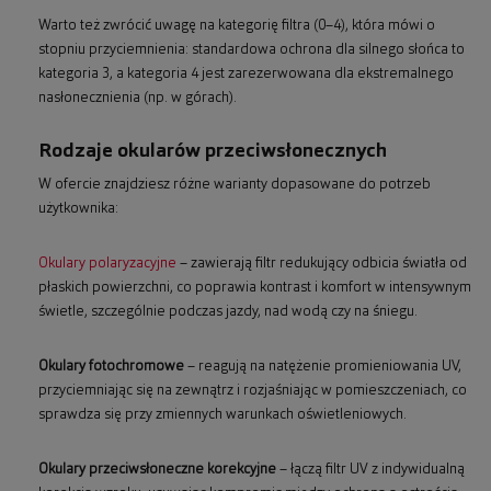
Warto też zwrócić uwagę na kategorię filtra (0–4), która mówi o
stopniu przyciemnienia: standardowa ochrona dla silnego słońca to
kategoria 3, a kategoria 4 jest zarezerwowana dla ekstremalnego
nasłonecznienia (np. w górach).
Rodzaje okularów przeciwsłonecznych
W ofercie znajdziesz różne warianty dopasowane do potrzeb
użytkownika:
Okulary polaryzacyjne
– zawierają filtr redukujący odbicia światła od
płaskich powierzchni, co poprawia kontrast i komfort w intensywnym
świetle, szczególnie podczas jazdy, nad wodą czy na śniegu.
Okulary fotochromowe
– reagują na natężenie promieniowania UV,
przyciemniając się na zewnątrz i rozjaśniając w pomieszczeniach, co
sprawdza się przy zmiennych warunkach oświetleniowych.
Okulary przeciwsłoneczne korekcyjne
– łączą filtr UV z indywidualną