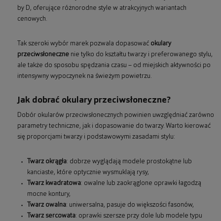
by D, oferujące różnorodne style w atrakcyjnych wariantach
cenowych.
Tak szeroki wybór marek pozwala dopasować
okulary
przeciwsłoneczne
nie tylko do kształtu twarzy i preferowanego stylu,
ale także do sposobu spędzania czasu – od miejskich aktywności po
intensywny wypoczynek na świeżym powietrzu.
Jak dobrać okulary przeciwsłoneczne?
Dobór okularów przeciwsłonecznych powinien uwzględniać zarówno
parametry techniczne, jak i dopasowanie do twarzy. Warto kierować
się proporcjami twarzy i podstawowymi zasadami stylu:
Twarz okrągła
: dobrze wyglądają modele prostokątne lub
kanciaste, które optycznie wysmuklają rysy,
Twarz kwadratowa
: owalne lub zaokrąglone oprawki łagodzą
mocne kontury,
Twarz owalna
: uniwersalna, pasuje do większości fasonów,
Twarz sercowata
: oprawki szersze przy dole lub modele typu