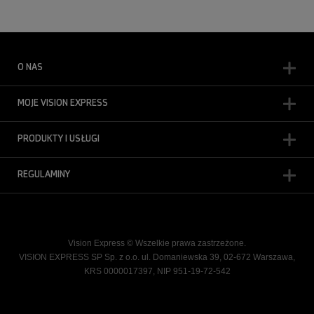
O NAS
MOJE VISION EXPRESS
PRODUKTY I USŁUGI
REGULAMINY
Vision Express © Wszelkie prawa zastrzeżone.
VISION EXPRESS SP Sp. z o.o. ul. Domaniewska 39, 02-672 Warszawa,
KRS 0000017397, NIP 951-19-72-542