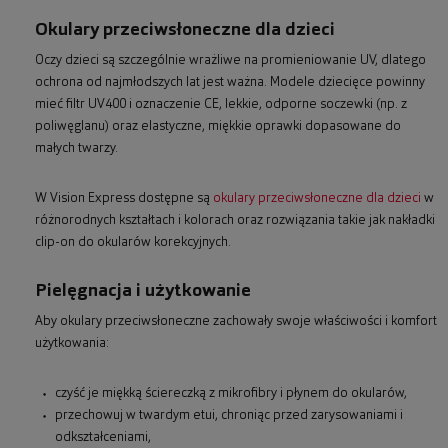
Okulary przeciwsłoneczne dla dzieci
Oczy dzieci są szczególnie wrażliwe na promieniowanie UV, dlatego
ochrona od najmłodszych lat jest ważna. Modele dziecięce powinny
mieć filtr UV400 i oznaczenie CE, lekkie, odporne soczewki (np. z
poliwęglanu) oraz elastyczne, miękkie oprawki dopasowane do
małych twarzy.
W Vision Express dostępne są
okulary przeciwsłoneczne dla dzieci
w
różnorodnych kształtach i kolorach oraz rozwiązania takie jak nakładki
clip-on do okularów korekcyjnych.
Pielęgnacja i użytkowanie
Aby okulary przeciwsłoneczne zachowały swoje właściwości i komfort
użytkowania:
czyść je miękką ściereczką z mikrofibry i płynem do okularów,
przechowuj w twardym etui, chroniąc przed zarysowaniami i
odkształceniami,