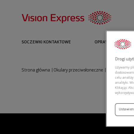
SOCZEWKI KONTAKTOWE
OPRAWKI I OKULARY
Drogi uży
Używamy plik
Strona główna
|
Okulary przeciwsłoneczne
|
ARMANI EXC
dostosowani
celu analizy
analityki. W
Klikając Akc
wykorzystyw
Ustawien