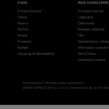
O NAS
MOJE VISION EXPRE
O Vision Express
Procedura zwrotu
Salony
Logowanie
Kariera
Załóż konto
Dla firm
Dostawa i płatność
Porady
FAQ
Promocje
Oświadczenie o dostę
Kontakt
informacja o prawach
Zapisz się do Newslettera
Zwrot Online
Ustawienia cookies
Vision Express © Wszelkie prawa zastrzeżone.
VISION EXPRESS SP Sp. z o.o. ul. Domaniewska 39, 02-672 Wa