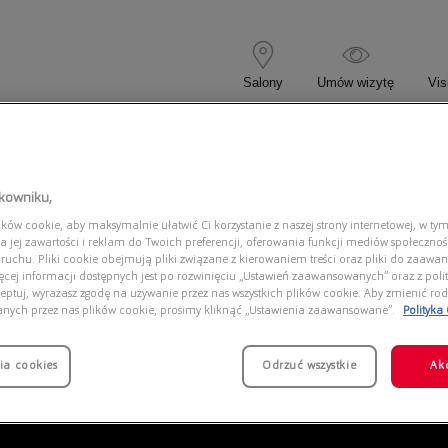
Salony
Umów wizytę
Vis
 KOREKCYJNE
OKULARY PRZECIWSŁONECZNE
tkowniku,
ów cookie, aby maksymalnie ułatwić Ci korzystanie z naszej strony internetowej, w tym
HANGE 0AX4168SU 8402T5
a jej zawartości i reklam do Twoich preferencji, oferowania funkcji mediów społeczno
 ruchu. Pliki cookie obejmują pliki związane z kierowaniem treści oraz pliki do zaawa
ięcej informacji dostępnych jest po rozwinięciu „Ustawień zaawansowanych” oraz z polit
eptuj, wyrażasz zgodę na używanie przez nas wszystkich plików cookie. Aby zmienić rod
anych przez nas plików cookie, prosimy kliknąć „Ustawienia zaawansowane”.
Polityka
ia cookies
Odrzuć wszystkie
Ak