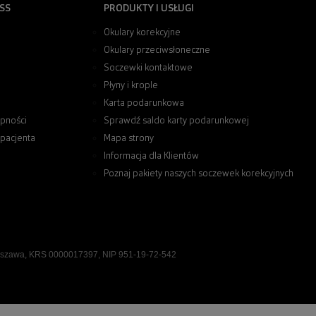
SS
PRODUKTY I USŁUGI
Okulary korekcyjne
Okulary przeciwsłoneczne
Soczewki kontaktowe
Płyny i krople
Karta podarunkowa
pności
Sprawdź saldo karty podarunkowej
 pacjenta
Mapa strony
Informacja dla Klientów
Poznaj pakiety naszych soczewek korekcyjnych
rszawa, KRS 0000017397, NIP 951-19-72-542