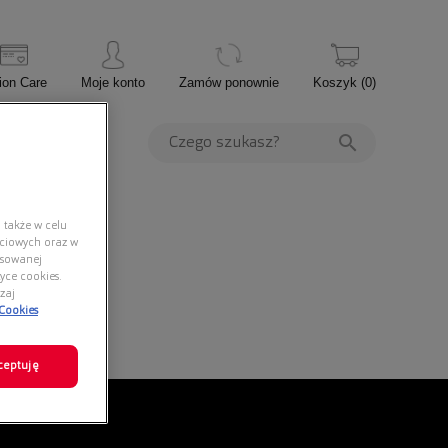
ion Care
Moje konto
Zamów ponownie
Koszyk
(
0
)
PROMOCJE
 także w celu
ściowych oraz w
nsowanej
yce cookies.
zaj
 Cookies
ceptuję