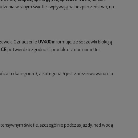
dzenia w silnym świetle i wpływają na bezpieczeństwo, np.
oczewek. Oznaczenie
UV400
informuje, że soczewki blokują
l
CE
potwierdza zgodność produktu z normami Unii
ońca to kategoria 3, a kategoria 4 jest zarezerwowana dla
 intensywnym świetle, szczególnie podczas jazdy, nad wodą