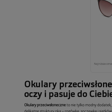
Najniższa cena 
Okulary przeciwsłone
oczy i pasuje do Ciebi
Okulary przeciwsłoneczne
to nie tylko modny dodatek
delikatne struktury oka – rogówkę, soczewkę i siatkó