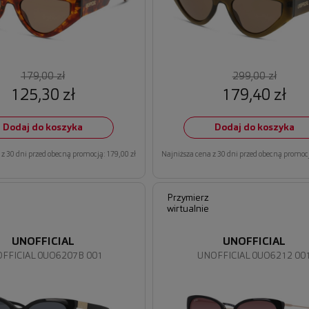
179,00 zł
299,00 zł
125,30 zł
179,40 zł
Dodaj do koszyka
Dodaj do koszyka
z 30 dni przed obecną promocją: 179,00 zł
Najniższa cena z 30 dni przed obecną promocj
Przymierz
wirtualnie
UNOFFICIAL
UNOFFICIAL
FFICIAL 0UO6207B 001
UNOFFICIAL 0UO6212 00