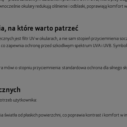
cześnie okulary redukują olśnienie i odblaski, poprawiają komfort wi
a, na które warto patrzeć
nych jest filtr UV w okularach, a nie sam stopień przyciemnienia s
nm, co zapewnia ochronę przed szkodliwym spektrum UVA i UVB. Symbo
óra mówi o stopniu przyciemnienia: standardowa ochrona dla silnego sł
ecznych
otrzeb użytkownika:
icia światła od płaskich powierzchni, co poprawia kontrast i komfort w