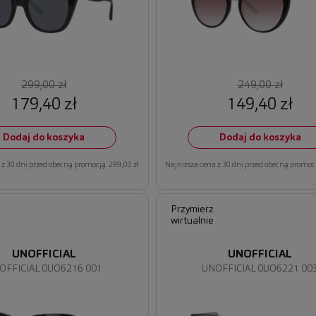
299,00 zł
249,00 zł
179,40 zł
149,40 zł
Dodaj do koszyka
Dodaj do koszyka
z 30 dni przed obecną promocją: 299,00 zł
Najniższa cena z 30 dni przed obecną promocj
Przymierz
wirtualnie
UNOFFICIAL
UNOFFICIAL
OFFICIAL 0UO6216 001
UNOFFICIAL 0UO6221 00