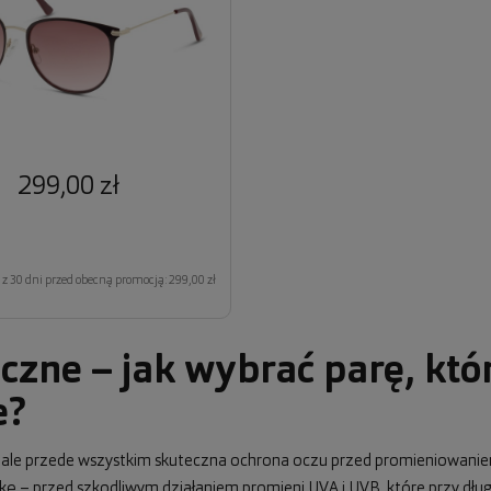
299,00 zł
z 30 dni przed obecną promocją: 299,00 zł
czne – jak wybrać parę, któ
e?
, ale przede wszystkim skuteczna ochrona oczu przed promieniowani
wkę – przed szkodliwym działaniem promieni UVA i UVB, które przy dł