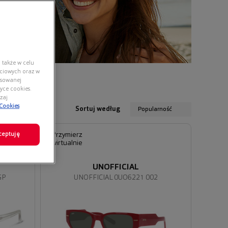
 także w celu
ściowych oraz w
nsowanej
yce cookies.
zaj
 Cookies
Sortuj według
Popularność
ceptuję
Przymierz
wirtualnie
UNOFFICIAL
GP
UNOFFICIAL 0UO6221 002