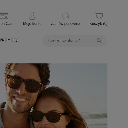
ion Care
Moje konto
Zamów ponownie
Koszyk
(
0
)
PROMOCJE