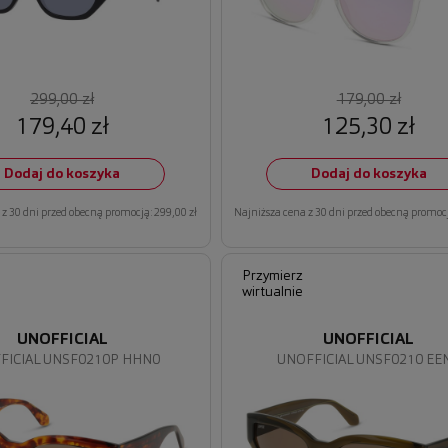
299,00 zł
179,00 zł
179,40 zł
125,30 zł
Dodaj do koszyka
Dodaj do koszyka
z 30 dni przed obecną promocją: 299,00 zł
Najniższa cena z 30 dni przed obecną promocj
Przymierz
wirtualnie
UNOFFICIAL
UNOFFICIAL
FICIAL UNSF0210P HHN0
UNOFFICIAL UNSF0210 EE