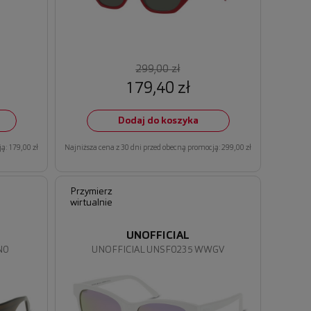
299,00 zł
179,40 zł
Dodaj do koszyka
ą: 179,00 zł
Najniższa cena z 30 dni przed obecną promocją: 299,00 zł
Przymierz
wirtualnie
UNOFFICIAL
N0
UNOFFICIAL UNSF0235 WWGV