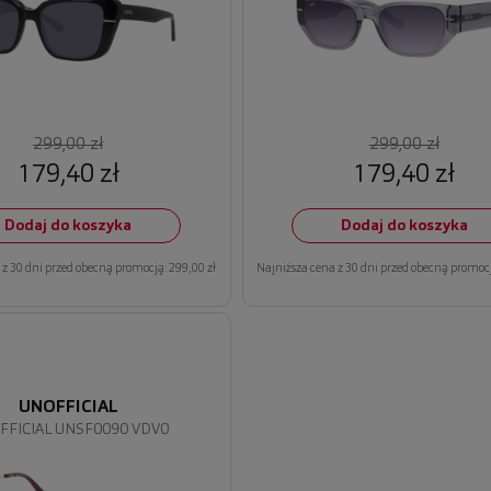
299,00 zł
299,00 zł
179,40 zł
179,40 zł
Dodaj do koszyka
Dodaj do koszyka
z 30 dni przed obecną promocją: 299,00 zł
Najniższa cena z 30 dni przed obecną promocj
UNOFFICIAL
FFICIAL UNSF0090 VDV0