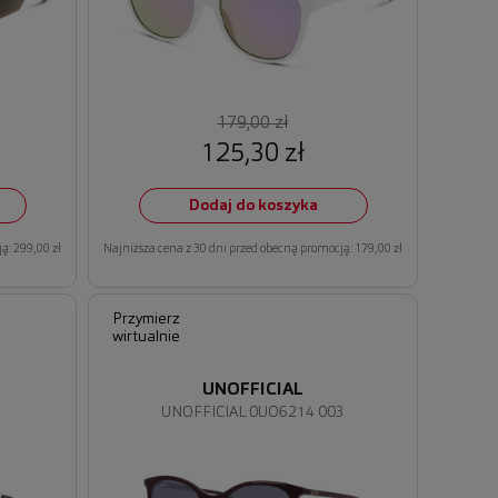
179,00 zł
125,30 zł
Dodaj do koszyka
ą: 299,00 zł
Najniższa cena z 30 dni przed obecną promocją: 179,00 zł
Przymierz
wirtualnie
UNOFFICIAL
1
UNOFFICIAL 0UO6214 003