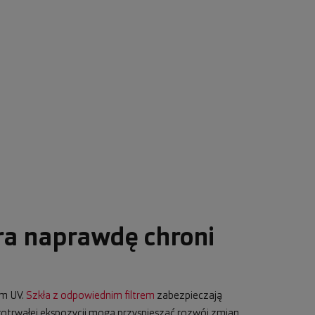
ra naprawdę chroni
em UV.
Szkła z odpowiednim filtrem
zabezpieczają
ugotrwałej ekspozycji mogą przyspieszać rozwój zmian