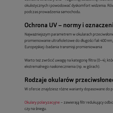
okulistycznych i powodować dyskomfort widzenia. Równo
podczas prowadzenia samochodu.
Ochrona UV – normy i oznaczeni
Najważniejszym parametrem w okularach przeciwsłonecz
promieniowanie ultrafioletowe do długości fali 400 
Europejskiej i badania transmisji promieniowania
Warto też zwrócić uwagę na kategorię filtra (0–4), kt
ekstremalnego nasłonecznienia (np. w górach).
Rodzaje okularów przeciwsłon
W ofercie znajdziesz różne warianty dopasowane do p
Okulary polaryzacyjne
– zawierają filtr redukujący odb
czy na śniegu.