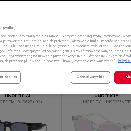
tkowniku,
ów cookie, aby maksymalnie ułatwić Ci korzystanie z naszej strony internetowej, w tym
a jej zawartości i reklam do Twoich preferencji, oferowania funkcji mediów społeczno
 ruchu. Pliki cookie obejmują pliki związane z kierowaniem treści oraz pliki do zaawa
ięcej informacji dostępnych jest po rozwinięciu „Ustawień zaawansowanych” oraz z polit
eptuj, wyrażasz zgodę na używanie przez nas wszystkich plików cookie. Aby zmienić rod
anych przez nas plików cookie, prosimy kliknąć „Ustawienia zaawansowane”.
Polityka
ia cookies
Przymierz
Odrzuć wszystkie
Ak
wirtualnie
UNOFFICIAL
UNOFFICIAL
OFFICIAL 0UO6221 001
UNOFFICIAL UNSF0235 TT