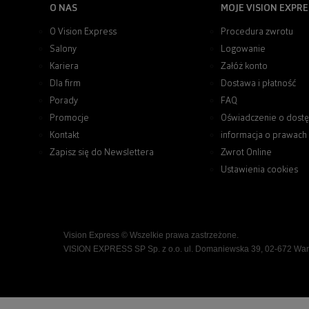
O NAS
MOJE VISION EXPRE
O Vision Express
Procedura zwrotu
Salony
Logowanie
Kariera
Załóż konto
Dla firm
Dostawa i płatność
Porady
FAQ
Promocje
Oświadczenie o dostę
Kontakt
informacja o prawach
Zapisz się do Newslettera
Zwrot Online
Ustawienia cookies
Vision Express © Wszelkie prawa zastrzeżone.
VISION EXPRESS SP Sp. z o.o. ul. Domaniewska 39, 02-672 Wa