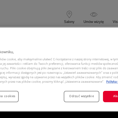
Salony
Umów wizytę
Vis
 KOREKCYJNE
OKULARY PRZECIWSŁONECZNE
tkowniku,
ów cookie, aby maksymalnie ułatwić Ci korzystanie z naszej strony internetowej, w tym
UNSF0210 EEN0
a jej zawartości i reklam do Twoich preferencji, oferowania funkcji mediów społeczno
 ruchu. Pliki cookie obejmują pliki związane z kierowaniem treści oraz pliki do zaawa
ięcej informacji dostępnych jest po rozwinięciu „Ustawień zaawansowanych” oraz z polit
eptuj, wyrażasz zgodę na używanie przez nas wszystkich plików cookie. Aby zmienić rod
anych przez nas plików cookie, prosimy kliknąć „Ustawienia zaawansowane”.
Polityka
ia cookies
Odrzuć wszystkie
Ak