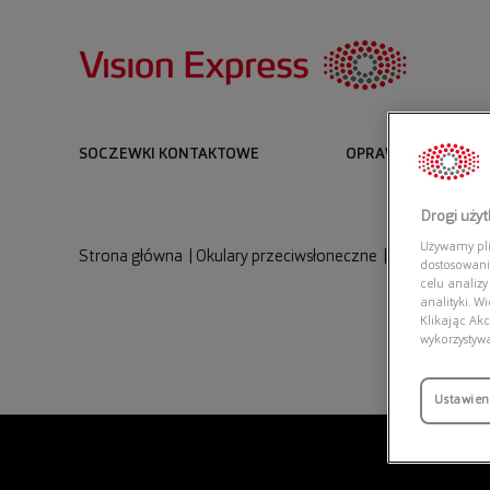
SOCZEWKI KONTAKTOWE
OPRAWKI I OKULARY
Drogi uży
Używamy plik
Strona główna
|
Okulary przeciwsłoneczne
|
UNOFFICIAL 
dostosowani
celu analizy
analityki. W
Klikając Akc
wykorzystyw
Ustawien