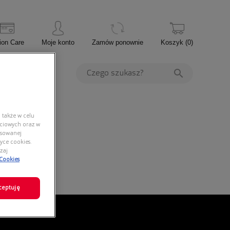
ion Care
Moje konto
Zamów ponownie
Koszyk
(
0
)
PROMOCJE
 także w celu
ściowych oraz w
nsowanej
yce cookies.
zaj
 Cookies
ceptuję