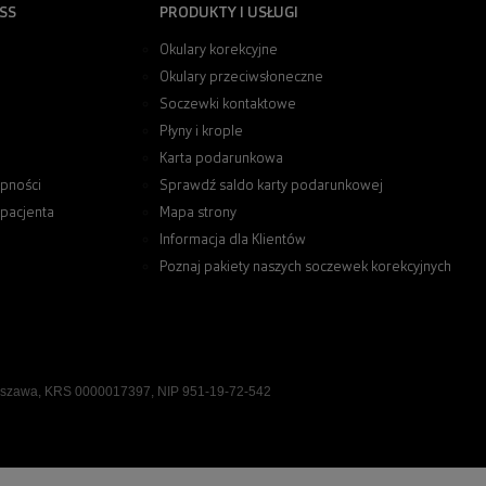
SS
PRODUKTY I USŁUGI
Okulary korekcyjne
Okulary przeciwsłoneczne
Soczewki kontaktowe
Płyny i krople
Karta podarunkowa
pności
Sprawdź saldo karty podarunkowej
 pacjenta
Mapa strony
Informacja dla Klientów
Poznaj pakiety naszych soczewek korekcyjnych
rszawa, KRS 0000017397, NIP 951-19-72-542