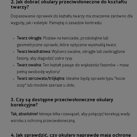
2. Jak dobrać okulary przeciwsłoneczne do kształtu
twarzy?
Dopasowanie oprawek do kształtu twarzy ma znaczenie zarówno dla
wygody, jak i estetyki. Pamiętaj o zasadzie kontrastu:
Twarz okrągła
: Postaw na kanciaste, prostokątne lub
geometryczne oprawki, które optycznie wysmuklą twarz.
Twarz kwadratowa
: Wybierz owalne, okrągłe lub zaokrąglone
fasony, aby złagodzić ostre rysy.
Twarz owalna
: Ten kształt pasuje do większości fasonów – masz
pełną swobodę wyboru!
Twarz sercowata/trójkątna:
Idealne będą oprawki typu "kocie
oczy" lub modele szersze u dołu.
3. Czy są dostępne przeciwsłoneczne okulary
korekcyjne?
Tak, absolutnie!
Istnieje kilka rozwiązań, aby połączyć korekcję wady
wzroku z ochroną przeciwsłoneczną.
4. Jak sprawdzić, czy okulary naprawdę mają ochronę