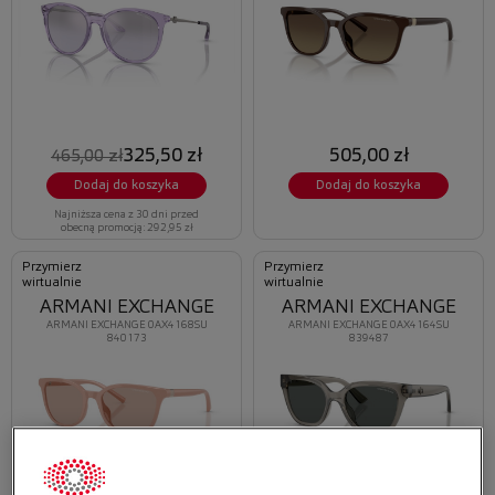
325,50 zł
505,00 zł
465,00 zł
Dodaj do koszyka
Dodaj do koszyka
Najniższa cena z 30 dni przed
obecną promocją: 292,95 zł
Przymierz
Przymierz
wirtualnie
wirtualnie
ARMANI EXCHANGE
ARMANI EXCHANGE
ARMANI EXCHANGE 0AX4168SU
ARMANI EXCHANGE 0AX4164SU
840173
839487