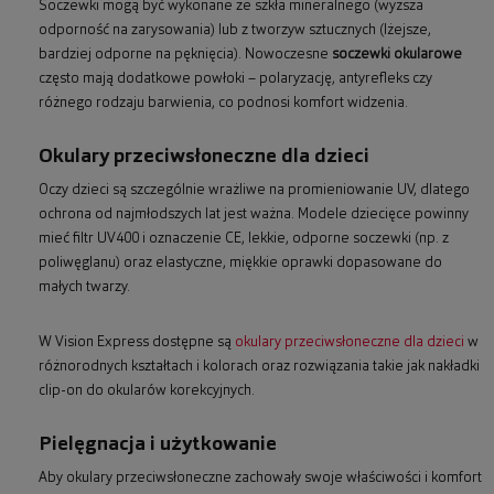
Soczewki mogą być wykonane ze szkła mineralnego (wyższa
odporność na zarysowania) lub z tworzyw sztucznych (lżejsze,
bardziej odporne na pęknięcia). Nowoczesne
soczewki okularowe
często mają dodatkowe powłoki – polaryzację, antyrefleks czy
różnego rodzaju barwienia, co podnosi komfort widzenia.
Okulary przeciwsłoneczne dla dzieci
Oczy dzieci są szczególnie wrażliwe na promieniowanie UV, dlatego
ochrona od najmłodszych lat jest ważna. Modele dziecięce powinny
mieć filtr UV400 i oznaczenie CE, lekkie, odporne soczewki (np. z
poliwęglanu) oraz elastyczne, miękkie oprawki dopasowane do
małych twarzy.
W Vision Express dostępne są
okulary przeciwsłoneczne dla dzieci
w
różnorodnych kształtach i kolorach oraz rozwiązania takie jak nakładki
clip-on do okularów korekcyjnych.
Pielęgnacja i użytkowanie
Aby okulary przeciwsłoneczne zachowały swoje właściwości i komfort