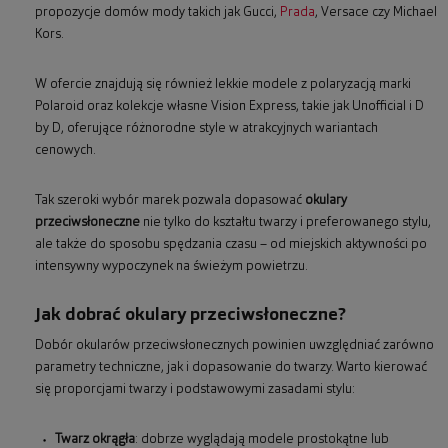
propozycje domów mody takich jak Gucci,
Prada
, Versace czy Michael
Kors.
W ofercie znajdują się również lekkie modele z polaryzacją marki
Polaroid oraz kolekcje własne Vision Express, takie jak Unofficial i D
by D, oferujące różnorodne style w atrakcyjnych wariantach
cenowych.
Tak szeroki wybór marek pozwala dopasować
okulary
przeciwsłoneczne
nie tylko do kształtu twarzy i preferowanego stylu,
ale także do sposobu spędzania czasu – od miejskich aktywności po
intensywny wypoczynek na świeżym powietrzu.
Jak dobrać okulary przeciwsłoneczne?
Dobór okularów przeciwsłonecznych powinien uwzględniać zarówno
parametry techniczne, jak i dopasowanie do twarzy. Warto kierować
się proporcjami twarzy i podstawowymi zasadami stylu:
Twarz okrągła
: dobrze wyglądają modele prostokątne lub