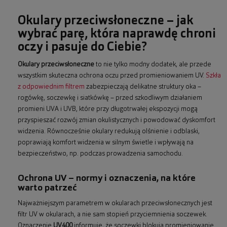
Okulary przeciwsłoneczne – jak
wybrać parę, która naprawdę chroni
oczy i pasuje do Ciebie?
Okulary przeciwsłoneczne
to nie tylko modny dodatek, ale przede
wszystkim skuteczna ochrona oczu przed promieniowaniem UV.
Szkła
z odpowiednim filtrem
zabezpieczają delikatne struktury oka –
rogówkę, soczewkę i siatkówkę – przed szkodliwym działaniem
promieni UVA i UVB, które przy długotrwałej ekspozycji mogą
przyspieszać rozwój zmian okulistycznych i powodować dyskomfort
widzenia. Równocześnie okulary redukują olśnienie i odblaski,
poprawiają komfort widzenia w silnym świetle i wpływają na
bezpieczeństwo, np. podczas prowadzenia samochodu.
Ochrona UV – normy i oznaczenia, na które
warto patrzeć
Najważniejszym parametrem w okularach przeciwsłonecznych jest
filtr UV w okularach, a nie sam stopień przyciemnienia soczewek.
Oznaczenie
UV400
informuje, że soczewki blokują promieniowanie