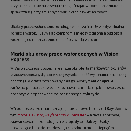
przyciemniając się na zewnątrz i rozjaśniając w pomieszczeniach, co
sprawdza się przy zmiennych warunkach oświetleniowych.
Okulary przeciwsłoneczne korekcyjne
– łączą filtr UV z indywidualną
korekcją wzroku, usuwając kompromis między ochroną a ostrością
widzenia, co ma znaczenie dla osób z wadą wzroku.
Marki okularów przeciwsłonecznych w Vision
Express
W Vision Express dostępna jest szeroka oferta
markowych okularów
przeciwsłonecznych
, które łączą wysoką jakość wykonania, skuteczną
ochronę UV oraz zróżnicowany design. Asortyment obejmuje
zarówno ponadczasowe, rozpoznawalne modele, jak i nowoczesne
propozycje dopasowane do codziennego stylu życia.
Wśród dostępnych marek znajdują się kultowe fasony od
Ray-Ban
– w
tym
modele aviator, wayfarer czy clubmaster
– a także sportowe,
zaawansowane technologicznie projekty od Oakley. Osoby
poszukujące bardziej modowego charakteru mogą sięgnąć po