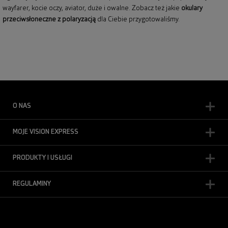
wayfarer,
kocie oczy
, aviator, duże i owalne. Zobacz też jakie
okulary
przeciwsłoneczne z polaryzacją
dla Ciebie przygotowaliśmy.
O NAS
MOJE VISION EXPRESS
PRODUKTY I USŁUGI
REGULAMINY