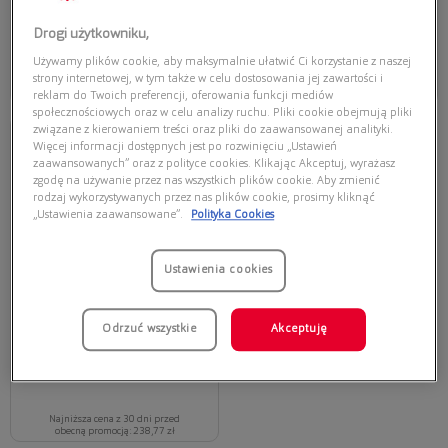
385,00 zł
379,00 zł
Drogi użytkowniku,
Dodaj do koszyka
Dodaj do koszyka
Używamy plików cookie, aby maksymalnie ułatwić Ci korzystanie z naszej
strony internetowej, w tym także w celu dostosowania jej zawartości i
Najniższa cena z 30 dni przed
Najniższa cena z 30 dni przed
obecną promocją: 238,70 zł
obecną promocją: 246,35 zł
reklam do Twoich preferencji, oferowania funkcji mediów
społecznościowych oraz w celu analizy ruchu. Pliki cookie obejmują pliki
związane z kierowaniem treści oraz pliki do zaawansowanej analityki.
Przymierz
wirtualnie
Więcej informacji dostępnych jest po rozwinięciu „Ustawień
ARMANI EXCHANGE
zaawansowanych” oraz z polityce cookies. Klikając Akceptuj, wyrażasz
zgodę na używanie przez nas wszystkich plików cookie. Aby zmienić
ARMANI EXCHANGE 0AX4164SU
839593
rodzaj wykorzystywanych przez nas plików cookie, prosimy kliknąć
„Ustawienia zaawansowane”.
Polityka Cookies
Ustawienia cookies
Odrzuć wszystkie
Akceptuję
379,00 zł
Najniższa cena z 30 dni przed
obecną promocją: 238,77 zł