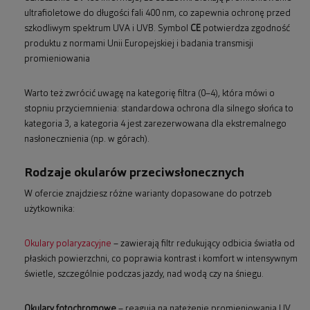
ultrafioletowe do długości fali 400 nm, co zapewnia ochronę przed
szkodliwym spektrum UVA i UVB. Symbol
CE
potwierdza zgodność
produktu z normami Unii Europejskiej i badania transmisji
promieniowania
Warto też zwrócić uwagę na kategorię filtra (0–4), która mówi o
stopniu przyciemnienia: standardowa ochrona dla silnego słońca to
kategoria 3, a kategoria 4 jest zarezerwowana dla ekstremalnego
nasłonecznienia (np. w górach).
Rodzaje okularów przeciwsłonecznych
W ofercie znajdziesz różne warianty dopasowane do potrzeb
użytkownika:
Okulary polaryzacyjne
– zawierają filtr redukujący odbicia światła od
płaskich powierzchni, co poprawia kontrast i komfort w intensywnym
świetle, szczególnie podczas jazdy, nad wodą czy na śniegu.
Okulary fotochromowe
– reagują na natężenie promieniowania UV,