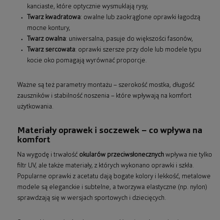
kanciaste, które optycznie wysmuklają rysy,
Twarz kwadratowa
: owalne lub zaokrąglone oprawki łagodzą
mocne kontury,
Twarz owalna
: uniwersalna, pasuje do większości fasonów,
Twarz sercowata
: oprawki szersze przy dole lub modele typu
kocie oko pomagają wyrównać proporcje.
Ważne są też parametry montażu – szerokość mostka, długość
zauszników i stabilność noszenia – które wpływają na komfort
użytkowania.
Materiały oprawek i soczewek – co wpływa na
komfort
Na wygodę i trwałość
okularów przeciwsłonecznych
wpływa nie tylko
filtr UV, ale także materiały, z których wykonano oprawki i szkła.
Popularne oprawki z acetatu dają bogate kolory i lekkość, metalowe
modele są eleganckie i subtelne, a tworzywa elastyczne (np. nylon)
sprawdzają się w wersjach sportowych i dziecięcych.