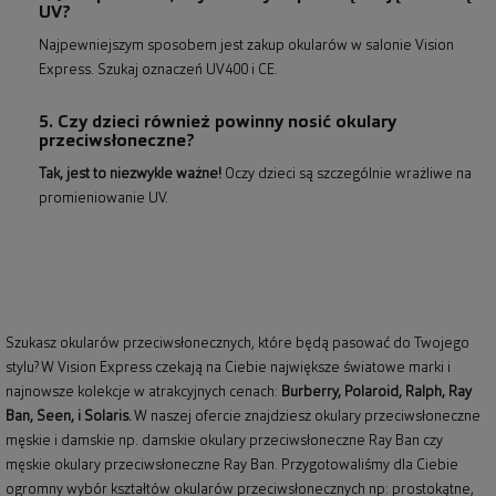
UV?
Najpewniejszym sposobem jest zakup okularów w salonie Vision
Express. Szukaj oznaczeń UV400 i CE.
5. Czy dzieci również powinny nosić okulary
przeciwsłoneczne?
Tak, jest to niezwykle ważne!
Oczy dzieci są szczególnie wrażliwe na
promieniowanie UV.
Szukasz okularów przeciwsłonecznych, które będą pasować do Twojego
stylu? W Vision Express czekają na Ciebie największe światowe marki i
najnowsze kolekcje w atrakcyjnych cenach:
Burberry
,
Polaroid
,
Ralph
,
Ray
Ban
, Seen, i Solaris.
W naszej ofercie znajdziesz okulary przeciwsłoneczne
męskie i damskie np.
damskie okulary przeciwsłoneczne Ray Ban
czy
męskie okulary przeciwsłoneczne Ray Ban
. Przygotowaliśmy dla Ciebie
ogromny wybór kształtów okularów przeciwsłonecznych np: prostokątne,