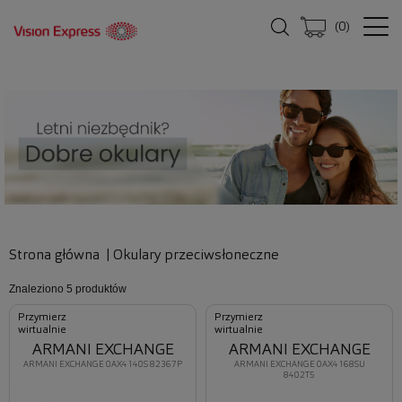
(
0
)
Strona główna
|
Okulary przeciwsłoneczne
Znaleziono
5 produktów
Przymierz
Przymierz
wirtualnie
wirtualnie
ARMANI EXCHANGE
ARMANI EXCHANGE
ARMANI EXCHANGE 0AX4140S 82367P
ARMANI EXCHANGE 0AX4168SU
8402T5