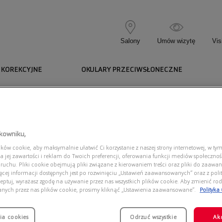
Salony
Umów wizytę
Vis
 KOREKCYJNE
OKULARY PRZECIWSŁONECZNE
65E3.00
MR65E3.00
tkowniku,
ów cookie, aby maksymalnie ułatwić Ci korzystanie z naszej strony internetowej, w tym
a jej zawartości i reklam do Twoich preferencji, oferowania funkcji mediów społeczno
 ruchu. Pliki cookie obejmują pliki związane z kierowaniem treści oraz pliki do zaawa
ięcej informacji dostępnych jest po rozwinięciu „Ustawień zaawansowanych” oraz z polit
eptuj, wyrażasz zgodę na używanie przez nas wszystkich plików cookie. Aby zmienić rod
Dostęp
anych przez nas plików cookie, prosimy kliknąć „Ustawienia zaawansowane”.
Polityka
ia cookies
Odrzuć wszystkie
Ak