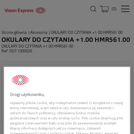
(
0
)
Strona główna
|
Akcesoria
|
OKULARY DO CZYTANIA +1.00 HMR561.00
OKULARY DO CZYTANIA +1.00 HMR561.00
OKULARY DO CZYTANIA +1.00 HMR561.00
Ref: OGT.1000026
Drogi użytkowniku,
Używamy plików cookie, aby maksymalnie ułatwić Ci korzystanie z naszej
strony internetowej, w tym także w celu dostosowania jej zawartości i
reklam do Twoich preferencji, oferowania funkcji mediów
społecznościowych oraz w celu analizy ruchu. Pliki cookie obejmują pliki
związane z kierowaniem treści oraz pliki do zaawansowanej analityki.
Więcej informacji dostępnych jest po rozwinięciu „Ustawień
zaawansowanych” oraz z polityce cookies. Klikając Akceptuj, wyrażasz