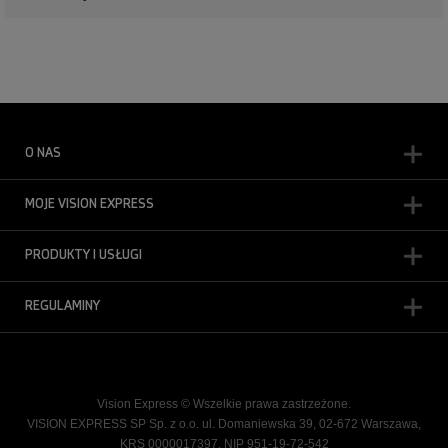
O NAS
MOJE VISION EXPRESS
PRODUKTY I USŁUGI
REGULAMINY
Vision Express © Wszelkie prawa zastrzeżone.
VISION EXPRESS SP Sp. z o.o. ul. Domaniewska 39, 02-672 Warszawa,
KRS 0000017397, NIP 951-19-72-542