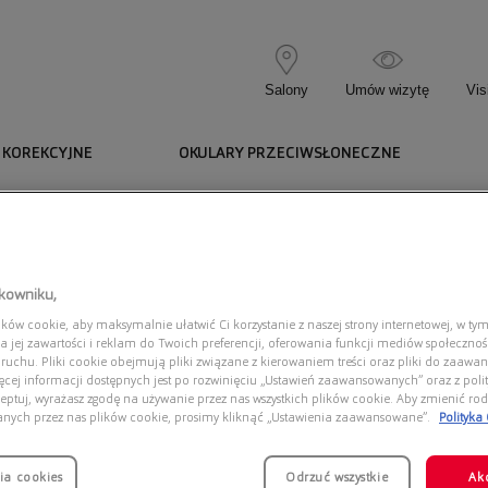
Salony
Umów wizytę
Vis
 KOREKCYJNE
OKULARY PRZECIWSŁONECZNE
tkowniku,
ów cookie, aby maksymalnie ułatwić Ci korzystanie z naszej strony internetowej, w tym
a jej zawartości i reklam do Twoich preferencji, oferowania funkcji mediów społeczno
 ruchu. Pliki cookie obejmują pliki związane z kierowaniem treści oraz pliki do zaawa
ięcej informacji dostępnych jest po rozwinięciu „Ustawień zaawansowanych” oraz z polit
eptuj, wyrażasz zgodę na używanie przez nas wszystkich plików cookie. Aby zmienić rod
Dostęp
anych przez nas plików cookie, prosimy kliknąć „Ustawienia zaawansowane”.
Polityka
ia cookies
Odrzuć wszystkie
Ak