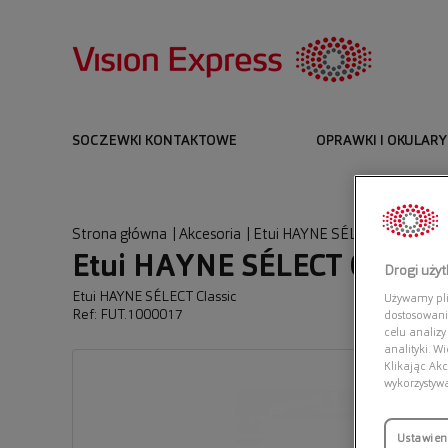
SOCZEWKI KONTAKTOWE
OPRAWKI I OKULARY
Strona główna
|
Akcesoria
|
Etui HAYNE SÉLECT Classic
Etui HAYNE SÉLECT Classic
Drogi uży
Etui HAYNE SÉLECT Classic
Używamy plik
Ref: FUT.1000017
dostosowani
celu analizy
analityki. W
Klikając Akc
wykorzystyw
Ustawien