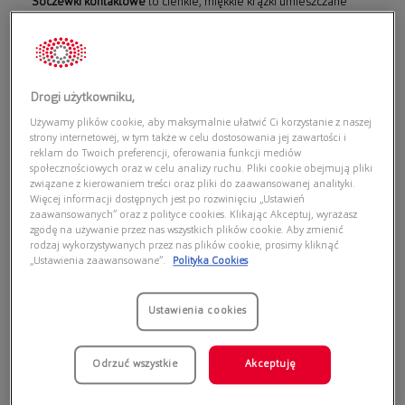
Soczewki kontaktowe
to cienkie, miękkie krążki umieszczane
bezpośrednio na rogówce, wykonane z nowoczesnych materiałów,
takich jak hydrożel lub silikon-hydrożel. Poprawiają te same wady
wzroku co okulary –
krótkowzroczność, dalekowzroczność,
astygmatyzm i prezbiopię
. Umieszczenie soczewki bezpośrednio na
Drogi użytkowniku,
oku zapewnia naturalne widzenie i pełne pole widzenia, co jest
wygodne przy aktywności fizycznej, prowadzeniu auta czy pracy przy
Używamy plików cookie, aby maksymalnie ułatwić Ci korzystanie z naszej
strony internetowej, w tym także w celu dostosowania jej zawartości i
komputerze.
reklam do Twoich preferencji, oferowania funkcji mediów
społecznościowych oraz w celu analizy ruchu. Pliki cookie obejmują pliki
związane z kierowaniem treści oraz pliki do zaawansowanej analityki.
Nowoczesne soczewki przepuszczają tlen, dobrze utrzymują wilgoć i
Więcej informacji dostępnych jest po rozwinięciu „Ustawień
są niemal niewyczuwalne, zapewniając komfort noszenia przez cały
zaawansowanych” oraz z polityce cookies. Klikając Akceptuj, wyrażasz
dzień.
zgodę na używanie przez nas wszystkich plików cookie. Aby zmienić
rodzaj wykorzystywanych przez nas plików cookie, prosimy kliknąć
„Ustawienia zaawansowane”.
Polityka Cookies
Najważniejsze zalety soczewek kontaktowych:
Ustawienia cookies
pełne, nieograniczone pole widzenia bez ramek okularów,
brak parowania i zamgleń przy zmianie temperatury,
dyskrecja – nie zmieniają rysów twarzy,
Odrzuć wszystkie
Akceptuję
wygoda podczas sportu i aktywności na świeżym powietrzu,
możliwość stosowania zwykłych okularów przeciwsłonecznych lub