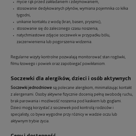
mycie rąk przed zakładaniem i zdejmowaniem,
stosowanie dedykowanych płynów, wymiana pojemnika co kilka
tygodni,
unikanie kontaktu z wodą (kran, basen, prysznic),
stosowanie się do zaleconego czasu noszenia,
natychmiastowe zdjęcie soczewek w przypadku bólu,
zaczerwienienia lub pogorszenia widzenia.
Regularne wizyty kontrolne pozwalają monitorować stan rogówki,
filmu łzowego i powiek oraz zapobiegać powikłaniom.
Soczewki dla alergików, dzieci i osób aktywnych
Soczewki jednodniowe
są polecane alergikom, minimalizując kontakt
z alergenami. Osoby aktywne fizycznie docenią pełną swobodę ruchu,
brak parowania i możliwość noszenia pod kaskiem lub goglami.
Dzieci mogą korzystać z soczewek pod kontrolą rodziców i
specjalisty, co bywa wygodne przy różnicy w wadzie oczu lub
aktywnym trybie życia.
Ceny i dostępność