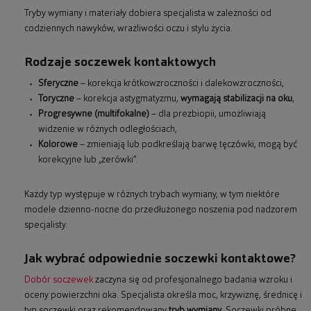
Tryby wymiany i materiały dobiera specjalista w zależności od
codziennych nawyków, wrażliwości oczu i stylu życia.
Rodzaje soczewek kontaktowych
Sferyczne
– korekcja krótkowzroczności i dalekowzroczności,
Toryczne
– korekcja astygmatyzmu,
wymagają stabilizacji na oku
,
Progresywne (multifokalne)
– dla prezbiopii, umożliwiają
widzenie w różnych odległościach,
Kolorowe
– zmieniają lub podkreślają barwę tęczówki, mogą być
korekcyjne lub „zerówki”.
Każdy typ występuje w różnych trybach wymiany, w tym niektóre
modele dzienno-nocne do przedłużonego noszenia pod nadzorem
specjalisty.
Jak wybrać odpowiednie soczewki kontaktowe?
Dobór soczewek
zaczyna się od profesjonalnego badania wzroku i
oceny powierzchni oka. Specjalista określa moc, krzywiznę, średnicę i
typ soczewki oraz rekomendowany
tryb wymiany
. Soczewki próbne