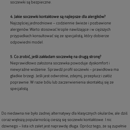
soczewki są bezpieczne.
4. Jakie soczewki kontaktowe są najlepsze dla alergików?
Najczęściej jednodniowe – codziennie świeże i pozbawione
alergenów. Warto stosować krople nawilżające i w cięższych
przypadkach konsultować się ze specjalistą, który dobierze
odpowiedni model.
5. Co zrobić, jeśli zakładam soczewkę na drugą stronę?
Nieprawidłowo założona soczewka powoduje dyskomfort i
niewyraźne widzenie. Sprawdź profil soczewki – prawidłowa ma
gładkie brzegi. Jeśli jest odwrotnie, zdejmij, przepłucz i załóż
poprawnie. W razie bólu lub zaczerwienienia skontaktuj się ze
specjalistą.
Do niedawna nie było żadnej alternatywy dla klasycznych okularów, ale dziś
coraz większą popularnością cieszą się soczewki kontaktowe. I nic
dziwnego – lista ich zalet jest naprawdę długa. Oprócz tego, że są zupełnie