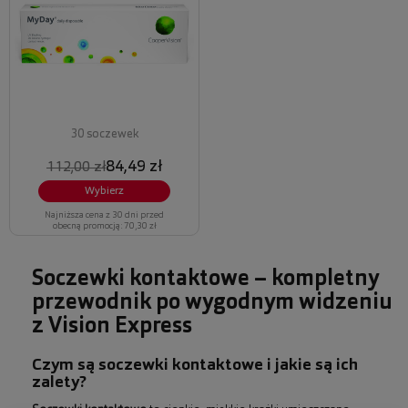
30 soczewek
84,49 zł
112,00 zł
Wybierz
Najniższa cena z 30 dni przed
obecną promocją: 70,30 zł
Soczewki kontaktowe – kompletny
przewodnik po wygodnym widzeniu
z Vision Express
Czym są soczewki kontaktowe i jakie są ich
zalety?