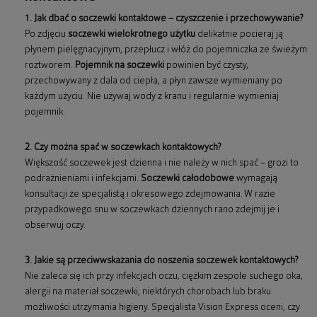
1. Jak dbać o soczewki kontaktowe – czyszczenie i przechowywanie?
Po zdjęciu
soczewki wielokrotnego użytku
delikatnie pocieraj ją
płynem pielęgnacyjnym, przepłucz i włóż do pojemniczka ze świeżym
roztworem.
Pojemnik na soczewki
powinien być czysty,
przechowywany z dala od ciepła, a płyn zawsze wymieniany po
każdym użyciu. Nie używaj wody z kranu i regularnie wymieniaj
pojemnik.
2. Czy można spać w soczewkach kontaktowych?
Większość soczewek jest dzienna i nie należy w nich spać – grozi to
podrażnieniami i infekcjami.
Soczewki całodobowe
wymagają
konsultacji ze specjalistą i okresowego zdejmowania. W razie
przypadkowego snu w soczewkach dziennych rano zdejmij je i
obserwuj oczy.
3. Jakie są przeciwwskazania do noszenia soczewek kontaktowych?
Nie zaleca się ich przy infekcjach oczu, ciężkim zespole suchego oka,
alergii na materiał soczewki, niektórych chorobach lub braku
możliwości utrzymania higieny. Specjalista Vision Express oceni, czy