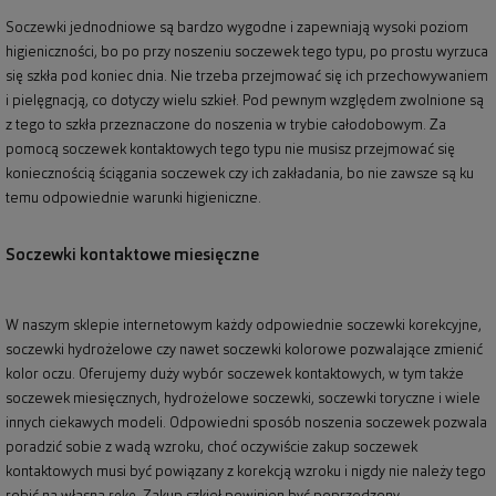
Soczewki jednodniowe są bardzo wygodne i zapewniają wysoki poziom
higieniczności, bo po przy noszeniu soczewek tego typu, po prostu wyrzuca
się szkła pod koniec dnia. Nie trzeba przejmować się ich przechowywaniem
i pielęgnacją, co dotyczy wielu szkieł. Pod pewnym względem zwolnione są
z tego to szkła przeznaczone do noszenia w trybie całodobowym. Za
pomocą soczewek kontaktowych tego typu nie musisz przejmować się
koniecznością ściągania soczewek czy ich zakładania, bo nie zawsze są ku
temu odpowiednie warunki higieniczne.
Soczewki kontaktowe miesięczne
W naszym sklepie internetowym każdy odpowiednie soczewki korekcyjne,
soczewki hydrożelowe czy nawet soczewki kolorowe pozwalające zmienić
kolor oczu. Oferujemy duży wybór soczewek kontaktowych, w tym także
soczewek miesięcznych, hydrożelowe soczewki, soczewki toryczne i wiele
innych ciekawych modeli. Odpowiedni sposób noszenia soczewek pozwala
poradzić sobie z wadą wzroku, choć oczywiście zakup soczewek
kontaktowych musi być powiązany z korekcją wzroku i nigdy nie należy tego