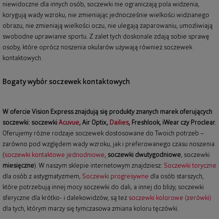
niewidoczne dla innych osób, soczewki nie ograniczają pola widzenia,
korygują wady wzroku, nie zmieniając jednocześnie wielkości widzianego
obrazu, nie zmieniają wielkości oczu, nie ulegają zaparowaniu, umożliwiają
swobodne uprawianie sportu. Z zalet tych doskonale zdają sobie sprawę
osoby, które oprócz noszenia okularów używają również soczewek
kontaktowych.
Bogaty wybór soczewek kontaktowych
W ofercie Vision Express znajdują się produkty znanych marek oferujących
soczewki: soczewki
Acuvue
, Air Optix,
Dailies
, Freshlook, iWear czy Proclear.
Oferujemy różne rodzaje soczewek dostosowane do Twoich potrzeb –
zarówno pod względem wady wzroku, jak i preferowanego czasu noszenia
(
soczewki kontaktowe jednodniowe
,
soczewki dwutygodniowe
, soczewki
miesięczne
). W naszym sklepie internetowym znajdziesz:
Soczewki toryczne
dla osób z astygmatyzmem,
Soczewki progresywne
dla osób starszych,
które potrzebują innej mocy soczewki do dali, a innej do bliży, soczewki
sferyczne dla krótko- i dalekowidzów, są też
soczewki kolorowe (zerówki)
dla tych, którym marzy się tymczasowa zmiana koloru tęczówki.