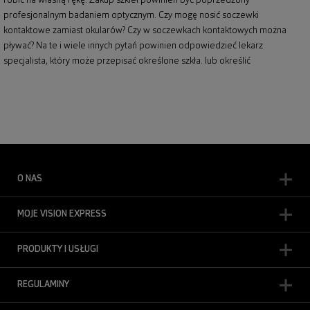
robić na własną rękę. Zakup szkieł powinien być poprzedzony
profesjonalnym badaniem optycznym. Czy mogę nosić soczewki
kontaktowe zamiast okularów? Czy w soczewkach kontaktowych można
pływać? Na te i wiele innych pytań powinien odpowiedzieć lekarz
specjalista, który może przepisać określone szkła. lub określić
O NAS
MOJE VISION EXPRESS
PRODUKTY I USŁUGI
REGULAMINY